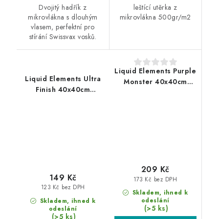
Dvojitý hadřík z
leštící utěrka z
mikrovlákna s dlouhým
mikrovlákna 500gr/m2
vlasem, perfektní pro
stírání Swissvax vosků.
Liquid Elements Purple
Liquid Elements Ultra
Monster 40x40cm
Finish 40x40cm
mikrovláknová utěrka
mikrovláknová utěrka
209 Kč
149 Kč
173 Kč bez DPH
123 Kč bez DPH
Skladem, ihned k
odeslání
Skladem, ihned k
(>5 ks)
odeslání
(>5 ks)