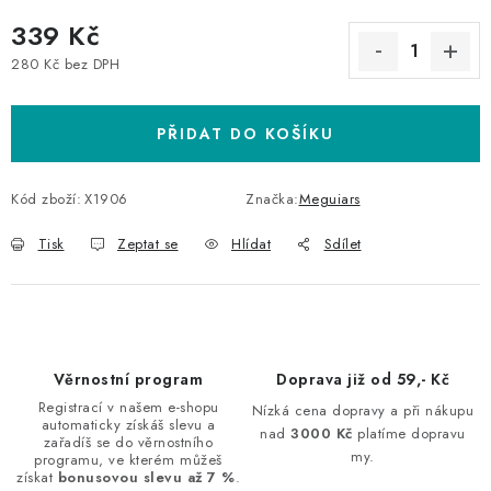
339 Kč
280 Kč bez DPH
Měrná cena:
PŘIDAT DO KOŠÍKU
Kód zboží:
X1906
Značka:
Meguiars
Tisk
Zeptat se
Hlídat
Sdílet
Věrnostní program
Doprava již od 59,- Kč
Registrací v našem e-shopu
Nízká cena dopravy a při nákupu
automaticky získáš slevu a
nad
3000 Kč
platíme dopravu
zařadíš se do věrnostního
my.
programu, ve kterém můžeš
získat
bonusovou slevu až 7 %
.