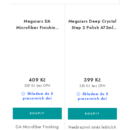
Meguiars DA
Meguiars Deep Crystal
Microfiber Finishing
Step 2 Polish 473ml
Wax 473ml
neabrazivní leštěnka
profesionální finišovací
vosk DA Microfiber
409 Kč
399 Kč
338 Kč bez DPH
330 Kč bez DPH
Skladem do 5
Skladem do 5
pracovních dní
pracovních dní
DA Microfiber Finishing
Neabrazivní směs lešticích