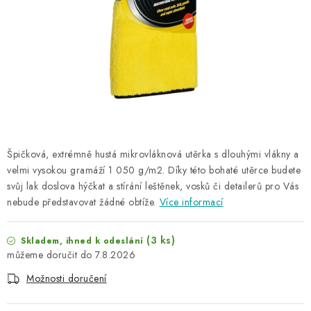
NAŠE SLUŽBY
KONTAKTY
PRODÁVANÉ ZNAČKY
BYDLENÍ
Věrnostní program
Všeobecné obchodní podmínky
Špičková, extrémně hustá mikrovláknová utěrka s dlouhými vlákny a
velmi vysokou gramáží 1 050 g/m2. Díky této bohaté utěrce budete
Podmínky ochrany osobních údajů
Mapa serveru
svůj lak doslova hýčkat a stírání leštěnek, vosků či detailerů pro Vás
nebude představovat žádné obtíže.
Více informací
(3 ks)
Skladem, ihned k odeslání
7.8.2026
Možnosti doručení