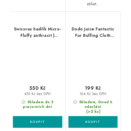
etiket...
Swissvax hadřík Micro-
Dodo Juice Fantastic
Fluffy anthracit |
Fur Buffing Cloth
červený
40x40cm leštící utěrka
z mikrovlákna
550 Kč
199 Kč
455 Kč bez DPH
164 Kč bez DPH
Skladem do 3
Skladem, ihned k
pracovních dní
odeslání
(>5 ks)