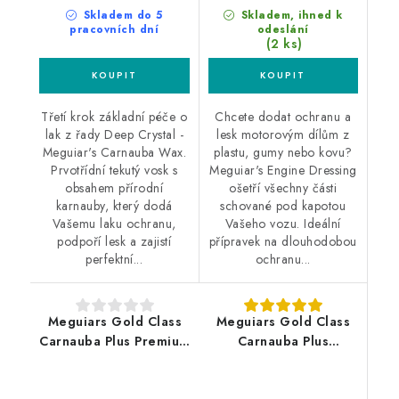
Skladem do 5
Skladem, ihned k
pracovních dní
odeslání
(2 ks)
Třetí krok základní péče o
Chcete dodat ochranu a
lak z řady Deep Crystal -
lesk motorovým dílům z
Meguiar's Carnauba Wax.
plastu, gumy nebo kovu?
Prvotřídní tekutý vosk s
Meguiar's Engine Dressing
obsahem přírodní
ošetří všechny části
karnauby, který dodá
schované pod kapotou
Vašemu laku ochranu,
Vašeho vozu. Ideální
podpoří lesk a zajistí
přípravek na dlouhodobou
perfektní...
ochranu...
Meguiars Gold Class
Meguiars Gold Class
Carnauba Plus Premium
Carnauba Plus
Liquid Wax 473ml
Premium Paste Wax
tekutý vosk
311g tuhý vosk