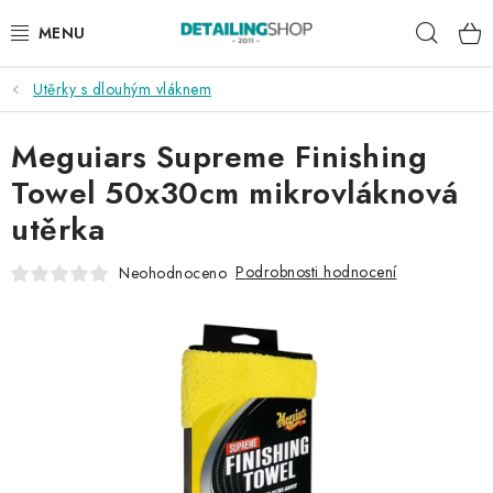
Přejít
Hleda
na
obsah
Utěrky s dlouhým vláknem
AKCE
Meguiars Supreme Finishing
NOVINKY
Towel 50x30cm mikrovláknová
EXTERIÉR
utěrka
INTERIÉR
Podrobnosti hodnocení
Neohodnoceno
PŘÍSLUŠENSTVÍ
DÁRKOVÉ SADY A POUKAZY
ČLÁNKY