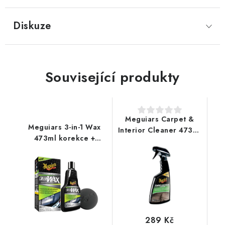
Diskuze
Související produkty
Meguiars Carpet &
Meguiars 3-in-1 Wax
Interior Cleaner 473ml
473ml korekce +
čistič textílií
leštění + ochrana v
jediném kroku
289 Kč