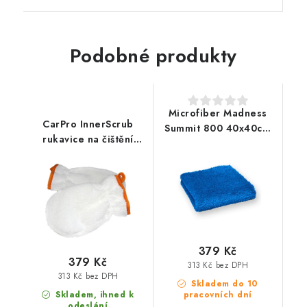
Podobné produkty
Microfiber Madness
CarPro InnerScrub
Summit 800 40x40cm
rukavice na čištění
mikrovláknová utěrka
kůže a plastů
379 Kč
379 Kč
313 Kč bez DPH
313 Kč bez DPH
Skladem do 10
Skladem, ihned k
pracovních dní
odeslání