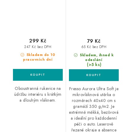
interiér
299 Kč
79 Kč
247 Kč bez DPH
65 Kč bez DPH
Skladem do 10
Skladem, ihned k
pracovních dní
odeslání
(>5 ks)
Oboustranná rukavice na
Fresso Aurora Ultra Soft je
údržbu interiéru s krátkým
mikrovláknová utěrka o
a dlouhým vláknem.
rozměrech 40x40 cm s
gramáží 350 g/m2. Je
extrémně měkká, bezšvová
a ideální pro každodenní
péči o auto. Laserově
řezané okraje a absence