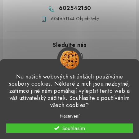
602542150
604661144 Objednávky
Z
Na našich webových stránkách používáme
á
soubory cookies. Některé z nich jsou nezbytné,
Přijímáme online platby
p
zatímco jiné nám pomáhají vylepšit tento web a
váš uživatelský zážitek. Souhlasíte s používáním
a
Detailingclub
Dodo Juice
Gyeon Quartz
ValetPRO
všech cookies?
t
Microfiber Madness
í
Nastavení
Copyright 2026
Detailingshop
. Všechna práva vyhrazena.
Souhlasím
Vytvořil Shoptet