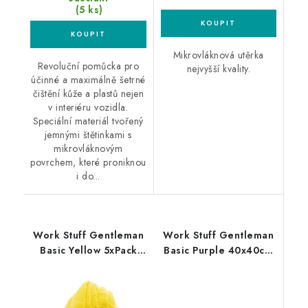
(5 ks)
Mikrovláknová utěrka
Revoluční pomůcka pro
nejvyšší kvality.
účinné a maximálně šetrné
čištění kůže a plastů nejen
v interiéru vozidla.
Speciální materiál tvořený
jemnými štětinkami s
mikrovláknovým
povrchem, které proniknou
i do...
Work Stuff Gentleman
Work Stuff Gentleman
Basic Yellow 5xPack
Basic Purple 40x40cm
40x40cm leštící utěrky
leštící utěrka fialová
žluté 5ks