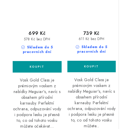
739 Kč
699 Kč
611 Kč bez DPH
578 Kč bez DPH
Skladem do 5
Skladem do 5
pracovních dní
pracovních dní
Vosk Gold Class je
Vosk Gold Class je
prémiovým voskem z
prémiovým voskem z
nabídky Meguiar's, navíc s
nabídky Meguiar's, navíc s
obsahem přírodní
obsahem přírodní
karnauby. Perfektní
karnauby. Perfektní
ochrana, odpuzování vody
ochrana, odpuzování vody
i podpora lesku je přesně
i podpora lesku je přesně
to, co od tohoto vosku
to, co od tohoto vosku
můžete...
můžete očekávat....