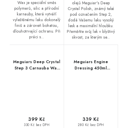
Wax je speciální směs
olejů Meguiar's Deep
polymerů, silic a přírodní
Crystal Polish, známý také
karnauby, která vytváří
pod označením Step 2,
vyleštěnému laku dokonalý
dodá Vašemu laku vysoký
finiš a zároveň bohatou,
lesk a maximální hloubku.
dlouhotrvající ochranu. Při
Přeměňte svůj lak v blyštivý
práci s...
skvost, za kterým se...
Meguiars Deep Crystal
Meguiars Engine
Step 3 Carnauba Wax
Dressing 450ml
473ml tekutý vosk s
ochrana a lesk motoru
přírodní karnaubou
399 Kč
339 Kč
330 Kč bez DPH
280 Kč bez DPH