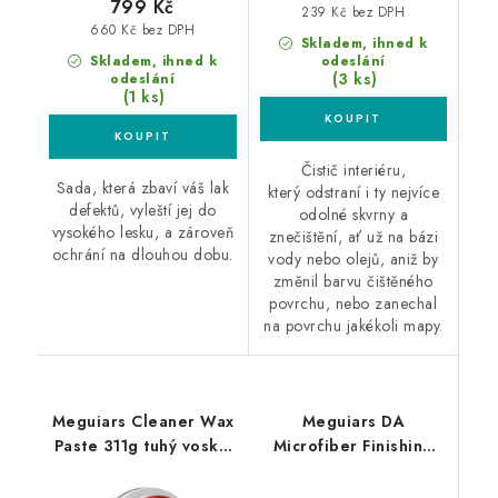
799 Kč
239 Kč bez DPH
660 Kč bez DPH
Skladem, ihned k
Skladem, ihned k
odeslání
(3 ks)
odeslání
(1 ks)
Čistič interiéru,
Sada, která zbaví váš lak
který odstraní i ty nejvíce
defektů, vyleští jej do
odolné skvrny a
vysokého lesku, a zároveň
znečištění, ať už na bázi
ochrání na dlouhou dobu.
vody nebo olejů, aniž by
změnil barvu čištěného
povrchu, nebo zanechal
na povrchu jakékoli mapy.
Meguiars Cleaner Wax
Meguiars DA
Paste 311g tuhý vosk s
Microfiber Finishing
leštěnkou
Wax 3.78L
profesionální finišovací