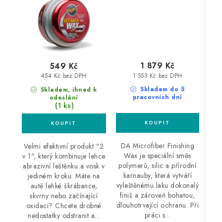
vosk DA Microfiber
1 879 Kč
549 Kč
1 553 Kč bez DPH
454 Kč bez DPH
Skladem do 5
Skladem, ihned k
pracovních dní
odeslání
(1 ks)
DA Microfiber Finishing
Velmi efektivní produkt "2
Wax je speciální směs
v 1", který kombinuje lehce
polymerů, silic a přírodní
abrazivní leštěnku a vosk v
karnauby, která vytváří
jediném kroku. Máte na
vyleštěnému laku dokonalý
autě lehké škrábance,
finiš a zároveň bohatou,
skvrny nebo začínající
dlouhotrvající ochranu. Při
oxidaci? Chcete drobné
práci s...
nedostatky odstranit a...