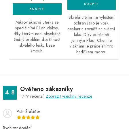
Skvělá utěrka na vyleštění
Mikrovláknová utěrka se
ochran jako je vosk,
speciálními Plush vlákny,
sealant a rovněž na sušení
díky kterým není absolutně
laku. Díky extrémně
žádný problém dosáhnout
jemným Plush Chenille
skvělého lesku beze
vláknům je práce s tímto
šmouh.
hadříkem radost.
Ověřeno zákazníky
4.8
1719
recenzí.
Zobrazit všechny recenze
Petr Štefáček
Rychlost dodání