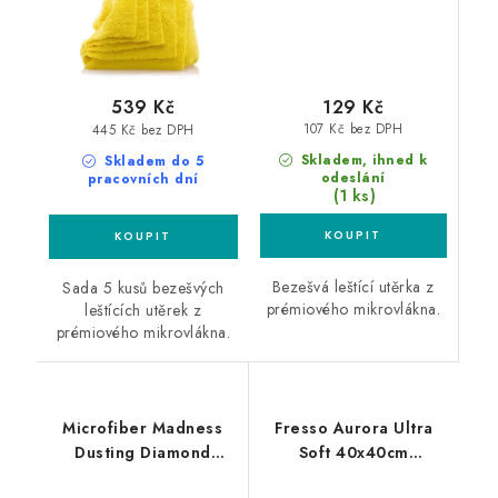
129 Kč
539 Kč
107 Kč bez DPH
445 Kč bez DPH
Skladem, ihned k
Skladem do 5
odeslání
pracovních dní
(1 ks)
Bezešvá leštící utěrka z
Sada 5 kusů bezešvých
prémiového mikrovlákna.
leštících utěrek z
prémiového mikrovlákna.
Microfiber Madness
Fresso Aurora Ultra
Dusting Diamond
Soft 40x40cm
24x22cm rukavice na
mikrovláknová utěrka