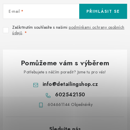
E-mail
PŘIHLÁSIT SE
Zaškrtnutím souhlasíte s našimi
podmínkami ochrany osobních
údajů
.
Pomůžeme vám s výběrem
Potřebujete s něčím poradit? Jsme tu pro vás!
info
@
detailingshop.cz
602542150
604661144 Objednávky