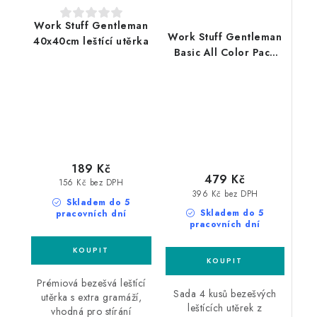
Work Stuff Gentleman
Work Stuff Gentleman
40x40cm leštící utěrka
Basic All Color Pack
40x40cm leštící utěrky
4ks
189 Kč
479 Kč
156 Kč bez DPH
396 Kč bez DPH
Skladem do 5
Skladem do 5
pracovních dní
pracovních dní
Prémiová bezešvá leštící
Sada 4 kusů bezešvých
utěrka s extra gramáží,
leštících utěrek z
vhodná pro stírání