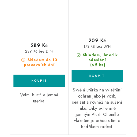
209 Kč
289 Kč
173 Kč bez DPH
239 Kč bez DPH
Skladem, ihned k
Skladem do 10
odeslání
(>5 ks)
pracovních dní
Skvělá utěrka na vyleštění
Velmi hustá a jemná
ochran jako je vosk,
utěrka.
sealant a rovněž na sušení
laku. Díky extrémně
jemným Plush Chenille
vláknům je práce s tímto
hadříkem radost.