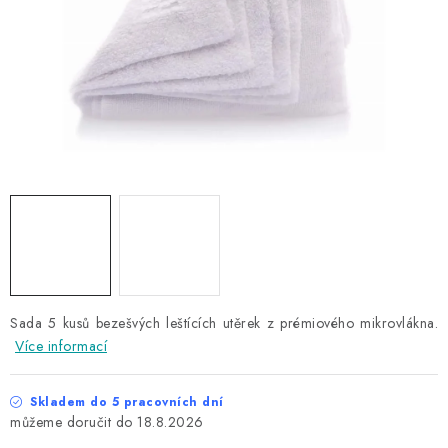
NAŠE SLUŽBY
KONTAKTY
PRODÁVANÉ ZNAČKY
BYDLENÍ
Věrnostní program
Všeobecné obchodní podmínky
Podmínky ochrany osobních údajů
Mapa serveru
Sada 5 kusů bezešvých leštících utěrek z prémiového mikrovlákna.
Více informací
Skladem do 5 pracovních dní
18.8.2026