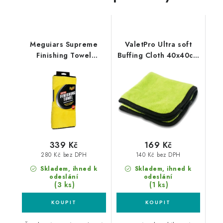
Meguiars Supreme
ValetPro Ultra soft
Finishing Towel
Buffing Cloth 40x40cm
50x30cm
mikrovláknová utěrka
mikrovláknová utěrka
339 Kč
169 Kč
280 Kč bez DPH
140 Kč bez DPH
Skladem, ihned k
Skladem, ihned k
odeslání
odeslání
(3 ks)
(1 ks)