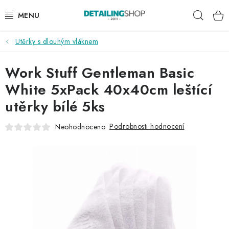
Přejít
Hleda
na
obsah
Utěrky s dlouhým vláknem
AKCE
Work Stuff Gentleman Basic
NOVINKY
White 5xPack 40x40cm leštící
EXTERIÉR
utěrky bílé 5ks
INTERIÉR
Podrobnosti hodnocení
Neohodnoceno
PŘÍSLUŠENSTVÍ
DÁRKOVÉ SADY A POUKAZY
ČLÁNKY