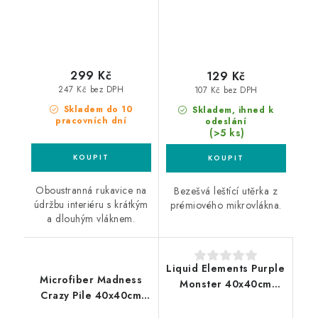
299 Kč
129 Kč
247 Kč bez DPH
107 Kč bez DPH
Skladem do 10
Skladem, ihned k
pracovních dní
odeslání
(>5 ks)
Oboustranná rukavice na
Bezešvá leštící utěrka z
údržbu interiéru s krátkým
prémiového mikrovlákna.
a dlouhým vláknem.
Liquid Elements Purple
Microfiber Madness
Monster 40x40cm
Crazy Pile 40x40cm
mikrovláknová utěrka
mikrovláknová utěrka