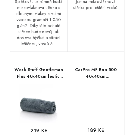
Špičková, extrémně hustá
Jemná mikrovláknová
mikrovláknová utěrka s
utěrka pro leštění vosků.
dlouhými vlákny a velmi
vysokou gramáží 1 050
g/m2. Díky této bohaté
utěrce budete svůj lak
doslova hýčkat a stírání
leštěnek, vosků či...
Work Stuff Gentleman
CarPro MF Boa 500
Plus 40x40cm leštící
40x40cm
utěrka
mikrovláknová utěrka
189 Kč
219 Kč