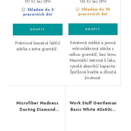
156 Kč bez DPH
181 Kč bez DPH
Skladem do 10
Skladem do 5
pracovních dní
pracovních dní
Extrémně měkká a jemná
Prémiová bezešvá leštící
mikrovláknová utěrka s
utěrka s extra gramáží .
velkou gramáží, bez lemu.
Maximální šetrnost k laku,
vysoká absorbčí kapacita.
Špičková kvalita a dlouhá
životnost.
Microfiber Madness
Work Stuff Gentleman
Dusting Diamond
Basic White 40x40cm
24x22cm rukavice na
leštící utěrka bílá
interiér