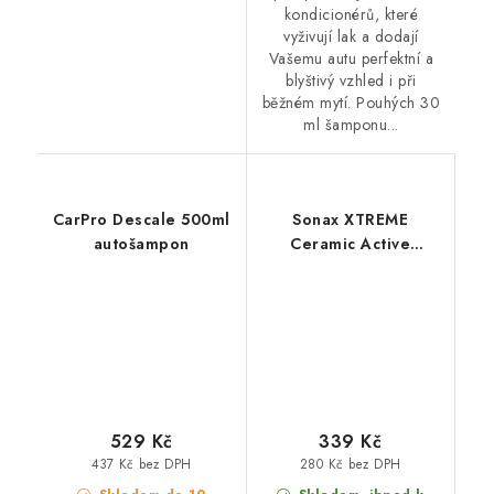
kondicionérů, které
vyživují lak a dodají
Vašemu autu perfektní a
blyštivý vzhled i při
běžném mytí. Pouhých 30
ml šamponu...
CarPro Descale 500ml
Sonax XTREME
autošampon
Ceramic Active
Shampoo 500ml
autošampon s
keramickým sealantem
529 Kč
339 Kč
437 Kč bez DPH
280 Kč bez DPH