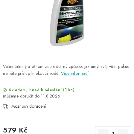
NAŠE SLUŽBY
KONTAKTY
PRODÁVANÉ ZNAČKY
BYDLENÍ
Věrnostní program
Všeobecné obchodní podmínky
Velmi účinný a přitom zcela šetrný způsob, jak umýt svůj vůz, pokud
nemáte přístup k tekoucí vodě.
Podmínky ochrany osobních údajů
Více informací
Mapa serveru
(1 ks)
Skladem, ihned k odeslání
11.8.2026
Možnosti doručení
579 Kč