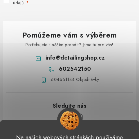
údajů
.
Pomůžeme vám s výběrem
Potřebujete s něčím poradit? Jsme tu pro vás!
info
@
detailingshop.cz
602542150
604661144 Objednávky
Z
Na našich webových stránkách používáme