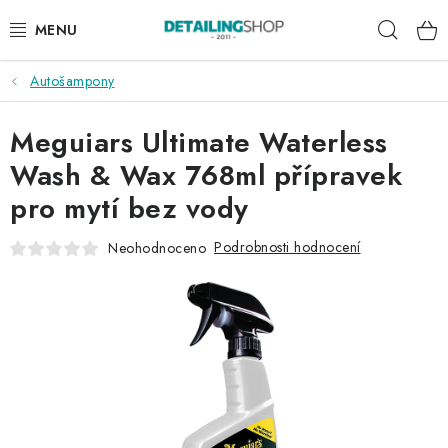
Přejít
Hleda
na
obsah
Autošampony
AKCE
Meguiars Ultimate Waterless
NOVINKY
Wash & Wax 768ml přípravek
EXTERIÉR
pro mytí bez vody
INTERIÉR
Podrobnosti hodnocení
Neohodnoceno
PŘÍSLUŠENSTVÍ
DÁRKOVÉ SADY A POUKAZY
ČLÁNKY