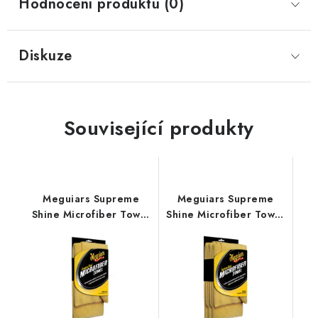
Hodnocení produktu (0)
Diskuze
Související produkty
Meguiars Supreme
Meguiars Supreme
Shine Microfiber Towel
Shine Microfiber Towel
60x40cm
60x40cm 3ks
mikrovláknová utěrka
mikrovláknová utěrka