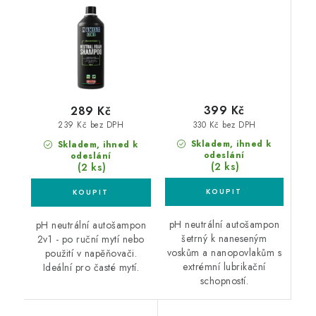
autošampon
399 Kč
289 Kč
330 Kč bez DPH
239 Kč bez DPH
Skladem, ihned k
Skladem, ihned k
odeslání
odeslání
(2 ks)
(2 ks)
pH neutrální autošampon
pH neutrální autošampon
šetrný k naneseným
2v1 - po ruční mytí nebo
voskům a nanopovlakům s
použití v napěňovači.
extrémní lubrikační
Ideální pro časté mytí.
schopností.