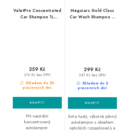
ValetPro Concentrated
Meguiars Gold Class
Car Shampoo 1L
Car Wash Shampoo &
autošampon
Conditioner 473ml
autošampon s
kondicionérem
259 Kč
299 Kč
214 Kč bez DPH
247 Kč bez DPH
Skladem do 20
Skladem do 5
pracovních dní
pracovních dní
PH neutrální
Extra hustý, výborně pěnivý
koncentrovaný
autošampon s obsahem
autošampon.
optických rozjasňovačů a