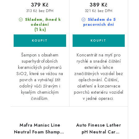
379 Kč
389 Kč
313 Kč bez DPH
321 Kč bez DPH
Skladem, ihned k
Skladem do 5
odeslání
pracovních dní
(1 ks)
Šampon s obsahem
Koncentrát na mytí pro
superhydrofobních
rychlé a snadné čištění
keramických polymerů
exteriéru lehce
SiO2, které se vážou na
znečištěných vozidel bez
povrch a vytvářejí štít
oplachování. Čištění,
odolný vůči žíravým i
ošetření a konzervace
kyselým chemickým
povrchů exteriéru vozidel
činidlům.
v jedné operaci.
Mafra Maniac Line
Auto Finesse Lather
Neutral Foam Shampoo
pH Neutral Car
1L autošampon
Shampoo 500ml