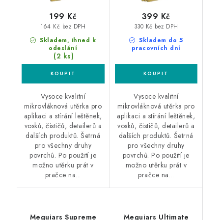
199 Kč
399 Kč
164 Kč bez DPH
330 Kč bez DPH
Skladem, ihned k
Skladem do 5
odeslání
pracovních dní
(2 ks)
Vysoce kvalitní
Vysoce kvalitní
mikrovláknová utěrka pro
mikrovláknová utěrka pro
aplikaci a stírání leštěnek,
aplikaci a stírání leštěnek,
vosků, čističů, detailerů a
vosků, čističů, detailerů a
dalších produktů. Šetrná
dalších produktů. Šetrná
pro všechny druhy
pro všechny druhy
povrchů. Po použití je
povrchů. Po použití je
možno utěrku prát v
možno utěrku prát v
pračce na...
pračce na...
Meguiars Supreme
Meguiars Ultimate