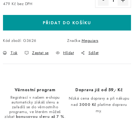
479 Kč bez DPH
Měrná cena:
PŘIDAT DO KOŠÍKU
Kód zboží:
G3626
Značka:
Meguiars
Tisk
Zeptat se
Hlídat
Sdílet
Věrnostní program
Doprava již od 59,- Kč
Registrací v našem e-shopu
Nízká cena dopravy a při nákupu
automaticky získáš slevu a
nad
3000 Kč
platíme dopravu
zařadíš se do věrnostního
my.
programu, ve kterém můžeš
získat
bonusovou slevu až 7 %
.