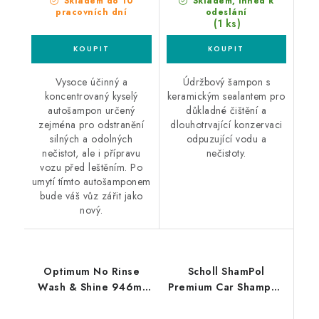
Skladem do 10
Skladem, ihned k
pracovních dní
odeslání
(1 ks)
Vysoce účinný a
Údržbový šampon s
koncentrovaný kyselý
keramickým sealantem pro
autošampon určený
důkladné čištění a
zejména pro odstranění
dlouhotrvající konzervaci
silných a odolných
odpuzující vodu a
nečistot, ale i přípravu
nečistoty.
vozu před leštěním. Po
umytí tímto autošamponem
bude váš vůz zářit jako
nový.
Optimum No Rinse
Scholl ShamPol
Wash & Shine 946ml
Premium Car Shampoo
bezoplachový
500ml autošampon
autošampon