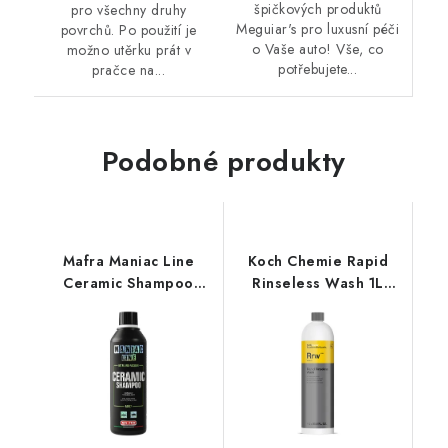
špičkových produktů
pro všechny druhy
Meguiar's pro luxusní péči
povrchů. Po použití je
o Vaše auto! Vše, co
možno utěrku prát v
potřebujete...
pračce na...
Podobné produkty
Mafra Maniac Line
Koch Chemie Rapid
Ceramic Shampoo
Rinseless Wash 1L
500ml autošampon s
bezoplachový
keramickou ochranou
autošampon