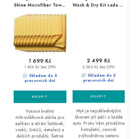
Shine Microfiber Towel
Wash & Dry Kit sada na
60x40cm 12ks
mytí a sušení auta
mikrovláknová utěrka
2 499 Kč
1 699 Kč
2 065 Kč bez DPH
1 404 Kč bez DPH
Skladem do 5
Skladem do 5
pracovních dní
pracovních dní
Mytí je nejzákladnějším
Vysoce kvalitní
úkonem při péči o každé
mikrovláknová utěrka pro
auto. Proto Vám přinášíme
aplikaci a stírání leštěnek,
kompletní, cenově
vosků, čističů, detailerů a
zvýhodněnou sestavu
dalších produktů. Šetrná