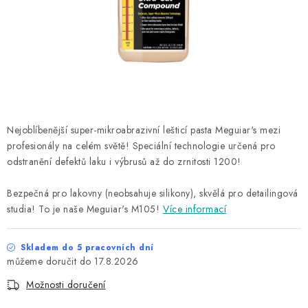
NAŠE SLUŽBY
KONTAKTY
PRODÁVANÉ ZNAČKY
BYDLENÍ
Nejoblíbenější super-mikroabrazivní lešticí pasta Meguiar's mezi
profesionály na celém světě! Speciální technologie určená pro
Věrnostní program
Všeobecné obchodní podmínky
odstranění defektů laku i výbrusů až do zrnitosti 1200!
Podmínky ochrany osobních údajů
Mapa serveru
Bezpečná pro lakovny (neobsahuje silikony), skvělá pro detailingová
studia! To je naše Meguiar's M105!
Více informací
Skladem do 5 pracovních dní
17.8.2026
Možnosti doručení