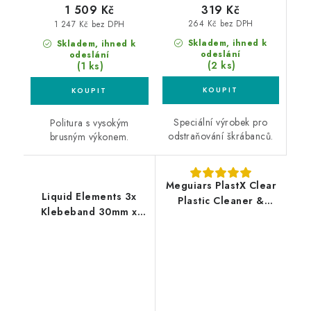
319 Kč
1 509 Kč
264 Kč bez DPH
1 247 Kč bez DPH
Skladem, ihned k
Skladem, ihned k
odeslání
odeslání
(2 ks)
(1 ks)
Speciální výrobek pro
Politura s vysokým
odstraňování škrábanců.
brusným výkonem.
Meguiars PlastX Clear
Liquid Elements 3x
Plastic Cleaner &
Klebeband 30mm x
Polish 296ml leštěnka
50m maskovací páska
na čiré plasty
3ks box