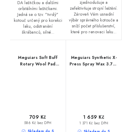
zjednodušuje a
DA leštičkou a dalšími
zefektivňuje strojní leštění.
orbitálními leštičkami.
Zároveň Vám usnadní
Jedná se o tzv. "tvrdý"
výběr správného kotouče a
kotouč určený pro korekci
sníží počet příslušenství,
laku, odstranění
které pro renovaci laku...
škrábanců, silné...
Meguiars Soft Buff
Meguiars Synthetic X-
Rotary Wool Pad
Press Spray Wax 3.78L
200mm profesionální
profesionální rychlý
lešticí kotouč z ovčí
vosk
vlny
709 Kč
1 659 Kč
586 Kč bez DPH
1 371 Kč bez DPH
Skladem do 5
Skladem do 5