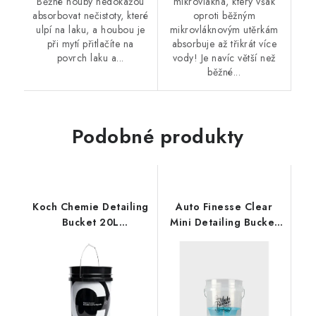
Běžné houby nedokážou
mikrovlákna, který však
absorbovat nečistoty, které
oproti běžným
ulpí na laku, a houbou je
mikrovláknovým utěrkám
při mytí přitlačíte na
absorbuje až třikrát více
povrch laku a...
vody! Je navíc větší než
běžné...
Podobné produkty
Koch Chemie Detailing
Auto Finesse Clear
Bucket 20L
Mini Detailing Bucket
detailingový kbelík
16L detailingový kbelík