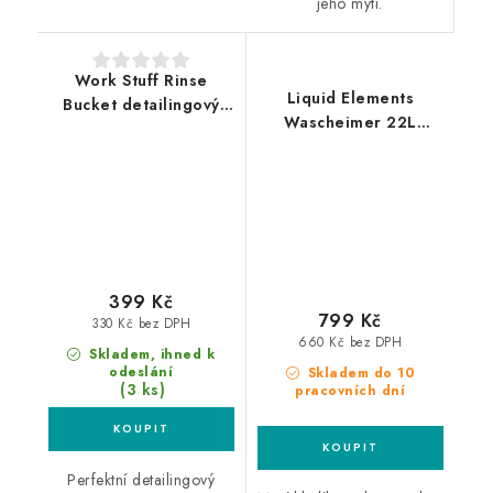
jeho mytí.
Work Stuff Rinse
Liquid Elements
Bucket detailingový
Wascheimer 22L
kbelík
Forged Carbon kbelík
s mřížkou a víkem
399 Kč
799 Kč
330 Kč bez DPH
660 Kč bez DPH
Skladem, ihned k
odeslání
Skladem do 10
(3 ks)
pracovních dní
Perfektní detailingový