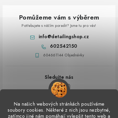
Pomůžeme vám s výběrem
Potřebujete s něčím poradit? Jsme tu pro vás!
info
@
detailingshop.cz
602542150
604661144 Objednávky
Z
Na našich webových stránkách používáme
á
soubory cookies. Některé z nich jsou nezbytné,
Přijímáme online platby
p
zatímco jiné nám pomáhají vylepšit tento web a