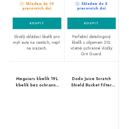
Skladem do 10
Skladem do 5
pracovních dní
pracovních dní
Skvělý skládací kbelík pro
Perfektní detailingový
mytí auta na cestách, např.
kbelík s objemem 20L
na srazech.
včetně ochranné vložky
Grit Guard.
Meguiars kbelík 19L
Dodo Juice Scratch
kbelík bez ochranné
Shield Bucket Filter
vložky
Black mřížka