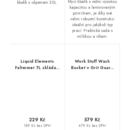
Mycí kbelík s velmi vysokou
kbelík s objemem 20L.
kapacitou a laminovaným
povrchem, je díky své
velmi robustní konstrukci
ideální pro jakýkoli typ
prací. Praktická sada s
mřížkou a víkem.
Liquid Elements
Work Stuff Wash
Falteimer 7L skládací
Bucket + Grit Guard
kbelík
20L detailingový
kbelík s vložkou
229 Kč
579 Kč
189 Kč bez DPH
479 Kč bez DPH