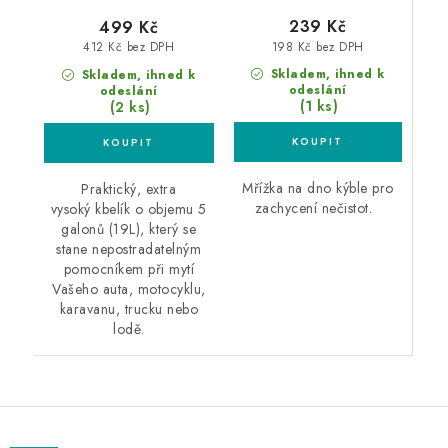
239 Kč
499 Kč
198 Kč bez DPH
412 Kč bez DPH
Skladem, ihned k
Skladem, ihned k
odeslání
odeslání
(1 ks)
(2 ks)
Mřížka na dno kýble pro
Praktický, extra
zachycení nečistot.
vysoký kbelík o objemu 5
galonů (19L), který se
stane nepostradatelným
pomocníkem při mytí
Vašeho auta, motocyklu,
karavanu, trucku nebo
lodě.