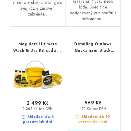
karavanu, trucku nebo
snadno a efektivně umyjete
lodě. Speciálně
svůj vůz a zároveň
designovaný pro použití s
zabráníte...
ochrannou...
Meguiars Ultimate
Detailing Outlaws
Wash & Dry Kit sada na
Buckanizer Black
mytí a sušení auta
organizér na mycí
potřeby černý
569 Kč
2 499 Kč
470 Kč bez DPH
2 065 Kč bez DPH
Skladem do 10
Skladem do 5
pracovních dní
pracovních dní