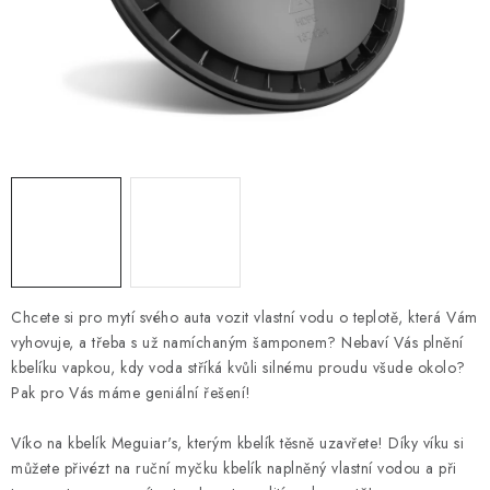
NAŠE SLUŽBY
KONTAKTY
PRODÁVANÉ ZNAČKY
BYDLENÍ
Věrnostní program
Všeobecné obchodní podmínky
Podmínky ochrany osobních údajů
Mapa serveru
Chcete si pro mytí svého auta vozit vlastní vodu o teplotě, která Vám
vyhovuje, a třeba s už namíchaným šamponem? Nebaví Vás plnění
kbelíku vapkou, kdy voda stříká kvůli silnému proudu všude okolo?
Pak pro Vás máme geniální řešení!
Víko na kbelík Meguiar's, kterým kbelík těsně uzavřete! Díky víku si
můžete přivézt na ruční myčku kbelík naplněný vlastní vodou a při