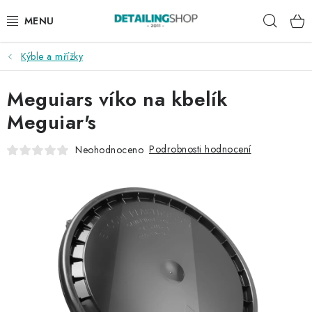
Přejít
Hleda
na
obsah
Kýble a mřížky
AKCE
Meguiars víko na kbelík
NOVINKY
Meguiar's
EXTERIÉR
Podrobnosti hodnocení
Neohodnoceno
INTERIÉR
PŘÍSLUŠENSTVÍ
DÁRKOVÉ SADY A POUKAZY
ČLÁNKY