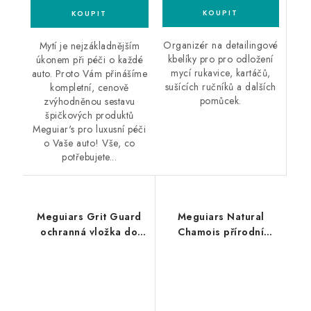
Organizér na detailingové
Mytí je nejzákladnějším
kbelíky pro pro odložení
úkonem při péči o každé
mycí rukavice, kartáčů,
auto. Proto Vám přinášíme
sušících ručníků a dalších
kompletní, cenově
pomůcek.
zvýhodněnou sestavu
špičkových produktů
Meguiar's pro luxusní péči
o Vaše auto! Vše, co
potřebujete...
Meguiars Grit Guard
Meguiars Natural
ochranná vložka do
Chamois přírodní
kbelíku
jelenice