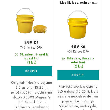
kbelík bez ochranné
Grit Guard kbelík s
vložky
ochrannou vložkou
899 Kč
489 Kč
743 Kč bez DPH
404 Kč bez DPH
Skladem, ihned k
odeslání
Skladem, ihned k
(1 ks)
odeslání
(2 ks)
Originální kbelík o objemu
Praktický kbelík o objemu
3,5 galonu (13,25 l),
3,5 galonu (13,25 l), který
jehož součástí je ochranná
se stane nepostradatelným
vložka X3003 Meguiar's
pomocníkem při mytí
Grit Guard. Touto
Vašeho auta, motocyklu,
jedinečnou kombinací