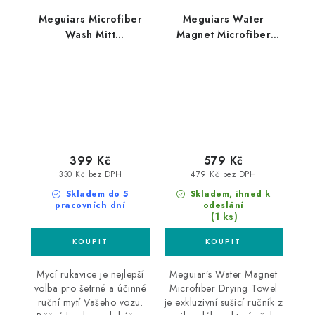
Meguiars Microfiber
Meguiars Water
Wash Mitt
Magnet Microfiber
mikrovláknová mycí
Drying Towel 76x55cm
rukavice
mikrovláknový sušicí
ručník
399 Kč
579 Kč
330 Kč bez DPH
479 Kč bez DPH
Skladem do 5
Skladem, ihned k
pracovních dní
odeslání
(1 ks)
Mycí rukavice je nejlepší
Meguiar’s Water Magnet
volba pro šetrné a účinné
Microfiber Drying Towel
ruční mytí Vašeho vozu.
je exkluzivní sušicí ručník z