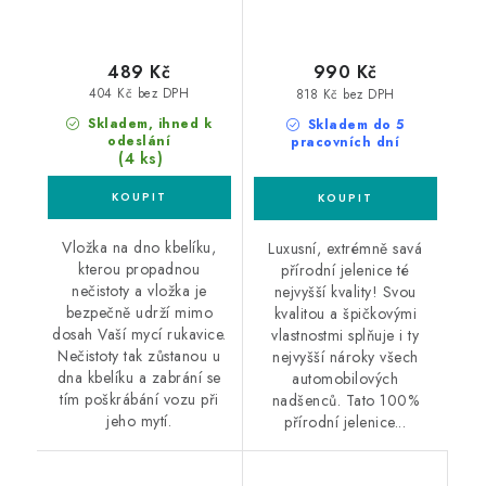
489 Kč
990 Kč
404 Kč bez DPH
818 Kč bez DPH
Skladem, ihned k
Skladem do 5
odeslání
pracovních dní
(4 ks)
Vložka na dno kbelíku,
Luxusní, extrémně savá
kterou propadnou
přírodní jelenice té
nečistoty a vložka je
nejvyšší kvality! Svou
bezpečně udrží mimo
kvalitou a špičkovými
dosah Vaší mycí rukavice.
vlastnostmi splňuje i ty
Nečistoty tak zůstanou u
nejvyšší nároky všech
dna kbelíku a zabrání se
automobilových
tím poškrábání vozu při
nadšenců. Tato 100%
jeho mytí.
přírodní jelenice...