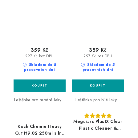
leštěnka s voskem
leštěnka s voskem
359 Kč
359 Kč
297 Kč bez DPH
297 Kč bez DPH
Skladem do 5
Skladem do 5
pracovních dní
pracovních dní
Leštěnka pro modré laky.
Leštěnka pro bílé laky.
Meguiars PlastX Clear
Koch Chemie Heavy
Plastic Cleaner &
Cut H9.02 250ml silná
Polish 296ml leštěnka