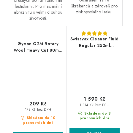
odstranění rýh a
brusných politur rotačními
škrábanců a zároveň pro
leštičkami. Pro maximální
zisk vysokého lesku.
abrazivitu s velmi dlouhou
životností.
Swissvax Cleaner Fluid
Gyeon Q2M Rotary
Regular 250ml
Wool Heavy Cut 80mm
leštěnka
silný leštící kotouč
1 590 Kč
209 Kč
1 314 Kč bez DPH
173 Kč bez DPH
Skladem do 3
Skladem do 10
pracovních dní
pracovních dní