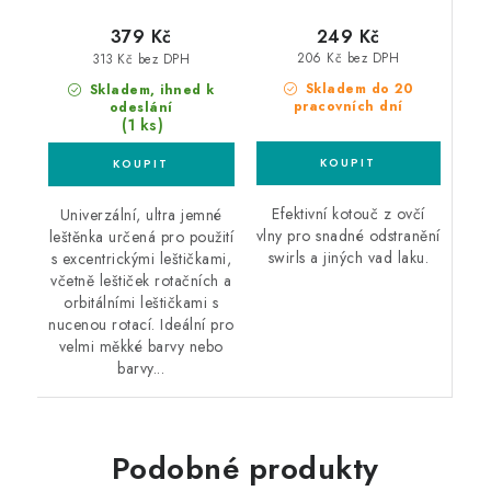
249 Kč
379 Kč
206 Kč bez DPH
313 Kč bez DPH
Skladem do 20
Skladem, ihned k
pracovních dní
odeslání
(1 ks)
Efektivní kotouč z ovčí
Univerzální, ultra jemné
vlny pro snadné odstranění
leštěnka určená pro použití
swirls a jiných vad laku.
s excentrickými leštičkami,
včetně leštiček rotačních a
orbitálními leštičkami s
nucenou rotací. Ideální pro
velmi měkké barvy nebo
barvy...
Podobné produkty