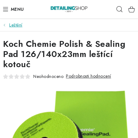
Přejít
Hleda
na
obsah
Leštění
AKCE
Koch Chemie Polish & Sealing
NOVINKY
Pad 126/140x23mm leštící
EXTERIÉR
kotouč
INTERIÉR
Podrobnosti hodnocení
Neohodnoceno
PŘÍSLUŠENSTVÍ
DÁRKOVÉ SADY A POUKAZY
ČLÁNKY