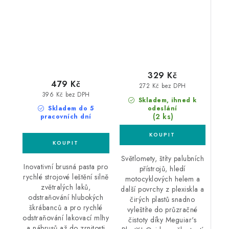
leštící pasta
na čiré plasty
329 Kč
479 Kč
272 Kč bez DPH
396 Kč bez DPH
Skladem, ihned k
odeslání
Skladem do 5
(2 ks)
pracovních dní
Světlomety, štíty palubních
Inovativní brusná pasta pro
přístrojů, hledí
rychlé strojové leštění silně
motocyklových helem a
zvětralých laků,
další povrchy z plexiskla a
odstraňování hlubokých
čirých plastů snadno
škrábanců a pro rychlé
vyleštíte do průzračné
odstraňování lakovací mlhy
čistoty díky Meguiar's
a nábrusů až do zrnitosti