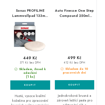
Sonax PROFILINE
Auto Finesse One Step
Lammwollpad 133mm
Compound 250ml
silný leštící kotouč
jednokroková leštící
pasta
499 Kč
449 Kč
412 Kč bez DPH
371 Kč bez DPH
Skladem do 10
Skladem, ihned k
pracovních dní
odeslání
(1 ks)
Jednokroková brusná a
Hustá, vysoce kvalitní
zároveň leštící pasta pro
kožešina pro zpracování