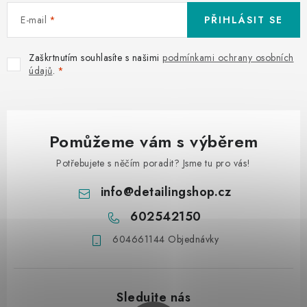
E-mail
PŘIHLÁSIT SE
Zaškrtnutím souhlasíte s našimi
podmínkami ochrany osobních
údajů
.
Pomůžeme vám s výběrem
Potřebujete s něčím poradit? Jsme tu pro vás!
info
@
detailingshop.cz
602542150
604661144 Objednávky