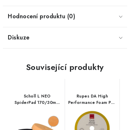
Hodnocení produktu (0)
Diskuze
Související produkty
Scholl L NEO
Rupes DA High
SpiderPad 170/30mm
Performance Foam Pad
honey leštící kotouč
Fine 130/150mm leštící
kotouč