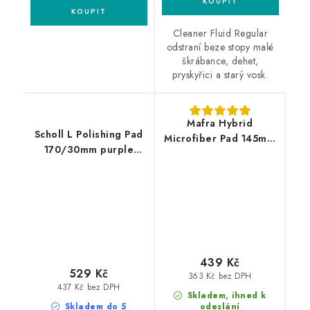
Cleaner Fluid Regular
odstraní beze stopy malé
škrábance, dehet,
pryskyřici a starý vosk.
Mafra Hybrid
Scholl L Polishing Pad
Microfiber Pad 145mm
170/30mm purple
leštící kotouč
leštící kotouč
439 Kč
529 Kč
363 Kč bez DPH
437 Kč bez DPH
Skladem, ihned k
Skladem do 5
odeslání