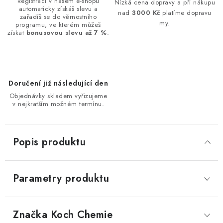
Registrací v našem e-shopu
Nízká cena dopravy a při nákupu
automaticky získáš slevu a
nad
3000 Kč
platíme dopravu
zařadíš se do věrnostního
my.
programu, ve kterém můžeš
získat
bonusovou slevu až 7 %
.
Doručení již následující den
Objednávky skladem vyřizujeme
v nejkratším možném termínu.
Popis produktu
Parametry produktu
Značka
 Koch Chemie