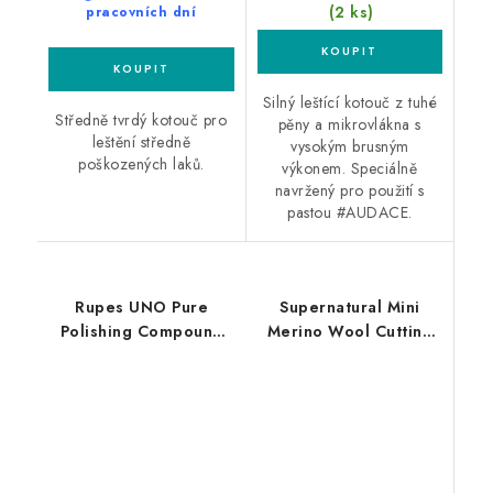
(2 ks)
pracovních dní
Silný leštící kotouč z tuhé
Středně tvrdý kotouč pro
pěny a mikrovlákna s
leštění středně
vysokým brusným
poškozených laků.
výkonem. Speciálně
navržený pro použití s
pastou #AUDACE.
Rupes UNO Pure
Supernatural Mini
Polishing Compound
Merino Wool Cutting
250ml finišovací pasta
Pad 75mm velmi silný
leštící kotouč