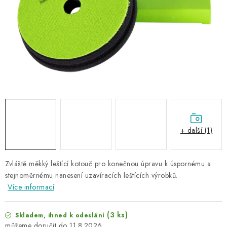
NAŠE SLUŽBY
KONTAKTY
PRODÁVANÉ ZNAČKY
BYDLENÍ
Věrnostní program
Všeobecné obchodní podmínky
Podmínky ochrany osobních údajů
Mapa serveru
+ další (1)
Zvláště měkký leštící kotouč pro konečnou úpravu k úspornému a
stejnoměrnému nanesení uzavíracích leštících výrobků.
Více informací
(3 ks)
Skladem, ihned k odeslání
11.8.2026