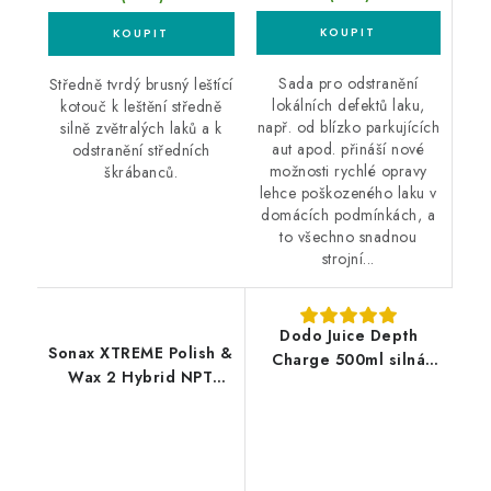
Sada pro odstranění
Středně tvrdý brusný leštící
lokálních defektů laku,
kotouč k leštění středně
např. od blízko parkujících
silně zvětralých laků a k
aut apod. přináší nové
odstranění středních
možnosti rychlé opravy
škrábanců.
lehce poškozeného laku v
domácích podmínkách, a
to všechno snadnou
strojní...
Dodo Juice Depth
Sonax XTREME Polish &
Charge 500ml silná
Wax 2 Hybrid NPT
leštící pasta
500ml leštěnka s
voskem