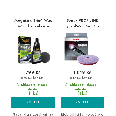
Meguiars 3-in-1 Wax
Sonax PROFILINE
473ml korekce +
HybridWollPad Dual
leštění + ochrana v
Action 143mm silný
jediném kroku
leštící kotouč
799 Kč
1 019 Kč
660 Kč bez DPH
842 Kč bez DPH
Skladem, ihned k
Skladem, ihned k
odeslání
odeslání
(1 ks)
(1 ks)
Sada, která zbaví váš lak
Efektivní leštící kotouč pro