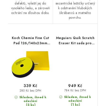
defektů, vyleští jej do
excentrické leštičky určený
vysokého lesku, a zároveň
k odstranění hlubokých
ochrání na dlouhou dobu.
škrábanců a matného
povrchu.
Koch Chemie Fine Cut
Meguiars Quik Scratch
Pad 126/140x23mm
Eraser Kit sada pro
leštící kotouč
lokální odstranění
defektů laku
949 Kč
339 Kč
784 Kč bez DPH
280 Kč bez DPH
Skladem, ihned k
Skladem, ihned k
odeslání
odeslání
(1 ks)
(5 ks)