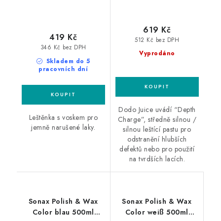
619 Kč
419 Kč
512 Kč bez DPH
346 Kč bez DPH
Vyprodáno
Skladem do 5
pracovních dní
Dodo Juice uvádí “Depth
Leštěnka s voskem pro
Charge”, středně silnou /
jemně narušené laky.
silnou leštící pastu pro
odstranění hlubších
defektů nebo pro použití
na tvrdších lacích.
Sonax Polish & Wax
Sonax Polish & Wax
Color blau 500ml
Color weiß 500ml