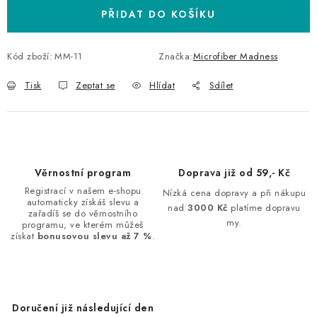
PŘIDAT DO KOŠÍKU
Kód zboží:
MM-11
Značka:
Microfiber Madness
Tisk
Zeptat se
Hlídat
Sdílet
Věrnostní program
Doprava již od 59,- Kč
Registrací v našem e-shopu
Nízká cena dopravy a při nákupu
automaticky získáš slevu a
nad
3000 Kč
platíme dopravu
zařadíš se do věrnostního
my.
programu, ve kterém můžeš
získat
bonusovou slevu až 7 %
.
Doručení již následující den