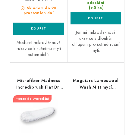
cena:
305 Kč bez DPH
odeslání
(>5 ks)
Skladem do 20
pracovních dní
Jemná mikrovláknová
rukavice s dlouhým
Moderní mikrovláknová
chlupem pro šetrné ruční
rukavice k ručnímu mytí
mytí.
automobilů.
Microfiber Madness
Meguiars Lambswool
Incredibrush Flat Dry
Wash Mitt mycí
Cover náhradní návlek
rukavice
Pouze do vyprodání
kartáče