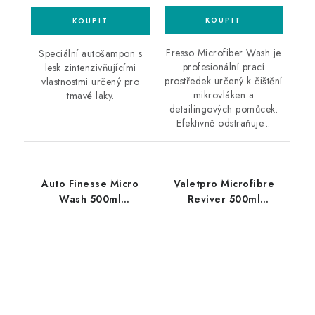
Fresso Microfiber Wash je
Speciální autošampon s
profesionální prací
lesk zintenzivňujícími
prostředek určený k čištění
vlastnostmi určený pro
mikrovláken a
tmavé laky.
detailingových pomůcek.
Efektivně odstraňuje...
Auto Finesse Micro
Valetpro Microfibre
Wash 500ml
Reviver 500ml
koncentrovaný
přípravek pro praní
přípravek pro praní
mikrovláknových
mikrovláknových
utěrek
utěrek