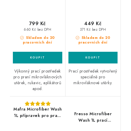
799 Kč
449 Kč
660 Kč bez DPH
371 Kč bez DPH
Skladem do 20
Skladem do 20
pracovních dní
pracovních dní
Výkonný prací prostředek
Prací prostředek vytvořený
pro praní mikrovláknových
speciálně pro
utěrek, rukavic, aplikátorů
mikrovláknové utěrky.
apod.
Mafra Microfiber Wash
Fresso Microfiber
1L přípravek pro praní
Wash 1L prací
mikrovláknových
prostředek
utěrek