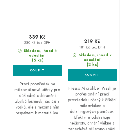
339 Kč
219 Kč
280 Kč bez DPH
181 Kč bez DPH
Skladem, ihned k
Skladem, ihned k
odeslání
(5 ks)
odeslání
(2 ks)
Prací prostředek na
Fresso Microfiber Wash je
mikrovláknové utěrky pro
profesionální prací
důkladné odstranění
prostředek určený k čištění
zbytků leštěnek, čističů a
mikrovláken a
vosků, ale s maximálním
detailingových pomůcek.
respektem k materiálům.
Efektivně odstraňuje
nečistoty, chrání vlákna a
zanechává příjemnou vůni.