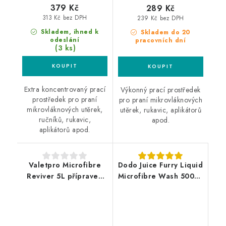
379 Kč
289 Kč
313 Kč bez DPH
239 Kč bez DPH
Skladem, ihned k
Skladem do 20
odeslání
pracovních dní
(3 ks)
Extra koncentrovaný prací
Výkonný prací prostředek
prostředek pro praní
pro praní mikrovláknových
mikrovláknových utěrek,
utěrek, rukavic, aplikátorů
ručníků, rukavic,
apod.
aplikátorů apod.
Valetpro Microfibre
Dodo Juice Furry Liquid
Reviver 5L přípravek
Microfibre Wash 500ml
pro praní
přípravek pro praní
mikrovláknových
mikrovláknových
utěrek
utěrek