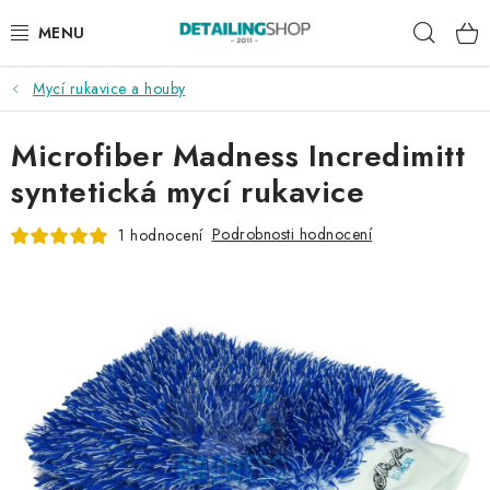
Přejít
Hleda
na
obsah
Mycí rukavice a houby
AKCE
Microfiber Madness Incredimitt
NOVINKY
syntetická mycí rukavice
EXTERIÉR
Podrobnosti hodnocení
1 hodnocení
INTERIÉR
PŘÍSLUŠENSTVÍ
DÁRKOVÉ SADY A POUKAZY
ČLÁNKY