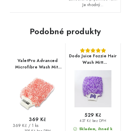
Je vhodný...
Podobné produkty
Dodo Juice Fozzie Hair
ValetPro Advanced
Wash Mitt
Microfibre Wash Mitt
mikrovláknová
mycí rukavice
rukavice
529 Kč
369 Kč
437 Kč bez DPH
Měrná
369 Kč / 1 ks
Skladem, ihned k