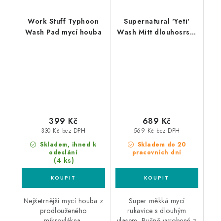
Work Stuff Typhoon
Supernatural 'Yeti'
Wash Pad mycí houba
Wash Mitt dlouhosrstá
mycí rukavice z ovčí
kůže
399 Kč
689 Kč
330 Kč bez DPH
569 Kč bez DPH
Skladem, ihned k
Skladem do 20
odeslání
pracovních dní
(4 ks)
Nejšetrnější mycí houba z
Super měkká mycí
prodlouženého
rukavice s dlouhým
mikrovlákna.
vlasem. Ručně vyrobené z