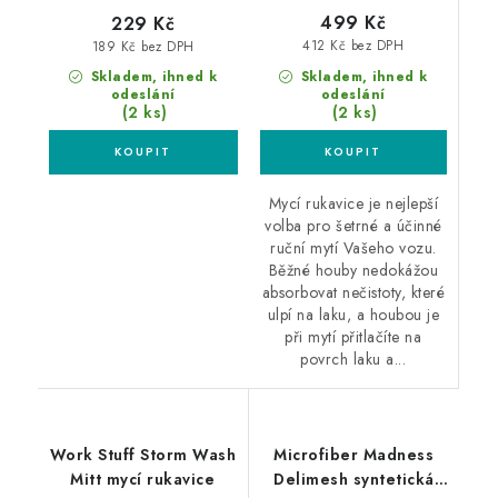
499 Kč
229 Kč
412 Kč bez DPH
189 Kč bez DPH
Skladem, ihned k
Skladem, ihned k
odeslání
odeslání
(2 ks)
(2 ks)
Mycí rukavice je nejlepší
volba pro šetrné a účinné
ruční mytí Vašeho vozu.
Běžné houby nedokážou
absorbovat nečistoty, které
ulpí na laku, a houbou je
při mytí přitlačíte na
povrch laku a...
Work Stuff Storm Wash
Microfiber Madness
Mitt mycí rukavice
Delimesh syntetická