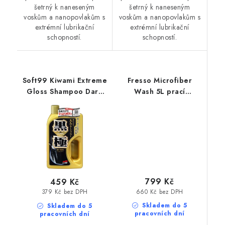
šetrný k naneseným
šetrný k naneseným
voskům a nanopovlakům s
voskům a nanopovlakům s
extrémní lubrikační
extrémní lubrikační
schopností.
schopností.
Soft99 Kiwami Extreme
Fresso Microfiber
Gloss Shampoo Dark
Wash 5L prací
750ml lesk
prostředek
zintenzivňující
autošampon
799 Kč
459 Kč
660 Kč bez DPH
379 Kč bez DPH
Skladem do 5
Skladem do 5
pracovních dní
pracovních dní