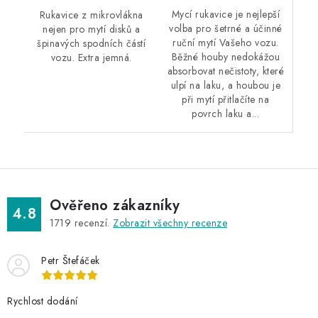
Mycí rukavice je nejlepší
Rukavice z mikrovlákna
volba pro šetrné a účinné
nejen pro mytí disků a
ruční mytí Vašeho vozu.
špinavých spodních částí
Běžné houby nedokážou
vozu. Extra jemná.
absorbovat nečistoty, které
ulpí na laku, a houbou je
při mytí přitlačíte na
povrch laku a...
Ověřeno zákazníky
4.8
1719
recenzí.
Zobrazit všechny recenze
Petr Štefáček
Rychlost dodání