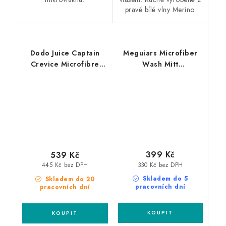
pravé bílé vlny Merino.
Dodo Juice Captain
Meguiars Microfiber
Crevice Microfibre
Wash Mitt
Wheel Mitt mycí
mikrovláknová mycí
rukavice z mikrovlákna
rukavice
399 Kč
539 Kč
330 Kč bez DPH
445 Kč bez DPH
Skladem do 5
Skladem do 20
pracovních dní
pracovních dní