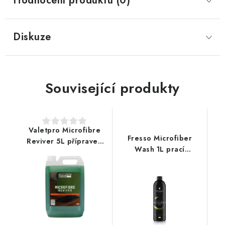
Hodnocení produktu (0)
Diskuze
Související produkty
Valetpro Microfibre
Fresso Microfiber
Reviver 5L přípravek
Wash 1L prací
pro praní
prostředek
mikrovláknových
utěrek