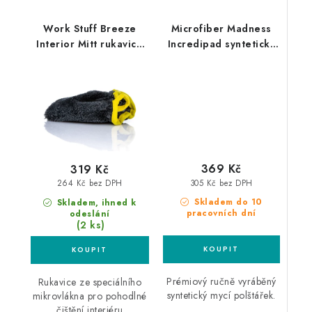
Work Stuff Breeze
Microfiber Madness
Interior Mitt rukavice
Incredipad syntetický
na čištění interiéru
mycí polštářek
369 Kč
319 Kč
305 Kč bez DPH
264 Kč bez DPH
Skladem do 10
Skladem, ihned k
pracovních dní
odeslání
(2 ks)
Prémiový ručně vyráběný
Rukavice ze speciálního
syntetický mycí polštářek.
mikrovlákna pro pohodlné
čištění interiéru