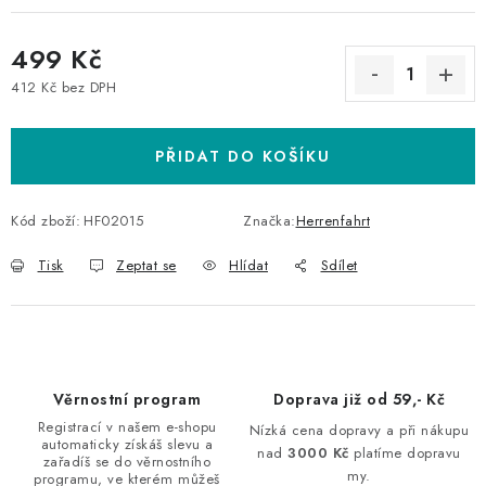
499 Kč
412 Kč bez DPH
Měrná cena:
PŘIDAT DO KOŠÍKU
Kód zboží:
HF02015
Značka:
Herrenfahrt
Tisk
Zeptat se
Hlídat
Sdílet
Věrnostní program
Doprava již od 59,- Kč
Registrací v našem e-shopu
Nízká cena dopravy a při nákupu
automaticky získáš slevu a
nad
3000 Kč
platíme dopravu
zařadíš se do věrnostního
my.
programu, ve kterém můžeš