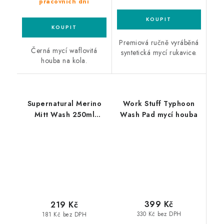
pracovních dní
Premiová ručně vyráběná
Černá mycí waflovitá
syntetická mycí rukavice.
houba na kola.
Supernatural Merino
Work Stuff Typhoon
Mitt Wash 250ml
Wash Pad mycí houba
přípravek pro praní
rukavic
399 Kč
219 Kč
330 Kč bez DPH
181 Kč bez DPH