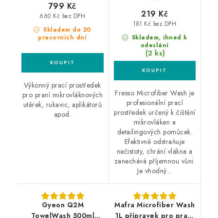
799 Kč
219 Kč
660 Kč bez DPH
181 Kč bez DPH
Skladem do 20
pracovních dní
Skladem, ihned k
odeslání
(2 ks)
Výkonný prací prostředek
Fresso Microfiber Wash je
pro praní mikrovláknových
profesionální prací
utěrek, rukavic, aplikátorů
prostředek určený k čištění
apod.
mikrovláken a
detailingových pomůcek.
Efektivně odstraňuje
nečistoty, chrání vlákna a
zanechává příjemnou vůni.
Je vhodný...
Gyeon Q2M
Mafra Microfiber Wash
TowelWash 500ml
1L přípravek pro praní