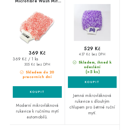
Microfibre Wash Mitt
mikrovláknová
mycí rukavice
rukavice
529 Kč
369 Kč
437 Kč bez DPH
Měrná
369 Kč / 1 ks
Skladem, ihned k
cena:
305 Kč bez DPH
odeslání
(>5 ks)
Skladem do 20
pracovních dní
Jemná mikrovláknová
rukavice s dlouhým
Moderní mikrovláknová
chlupem pro šetrné ruční
rukavice k ručnímu mytí
mytí.
automobilů.