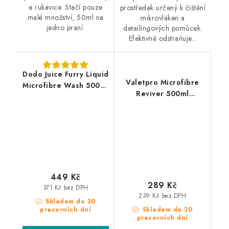
a rukavice. Stačí pouze
prostředek určený k čištění
malé množství, 50ml na
mikrovláken a
jedno praní.
detailingových pomůcek.
Efektivně odstraňuje...
Dodo Juice Furry Liquid
Valetpro Microfibre
Microfibre Wash 500ml
Reviver 500ml
přípravek pro praní
přípravek pro praní
mikrovláknových
mikrovláknových
utěrek
utěrek
449 Kč
289 Kč
371 Kč bez DPH
239 Kč bez DPH
Skladem do 20
pracovních dní
Skladem do 20
pracovních dní