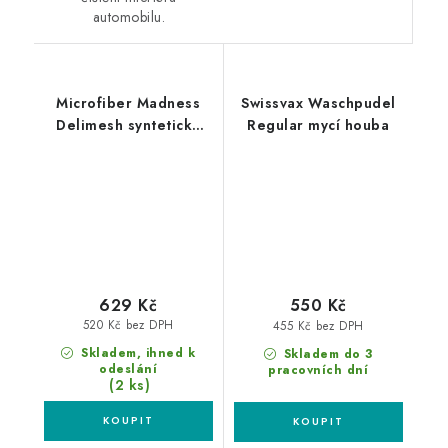
automobilu.
Microfiber Madness
Swissvax Waschpudel
Delimesh syntetická
Regular mycí houba
mycí rukavice
629 Kč
550 Kč
520 Kč bez DPH
455 Kč bez DPH
Skladem, ihned k
Skladem do 3
odeslání
pracovních dní
(2 ks)