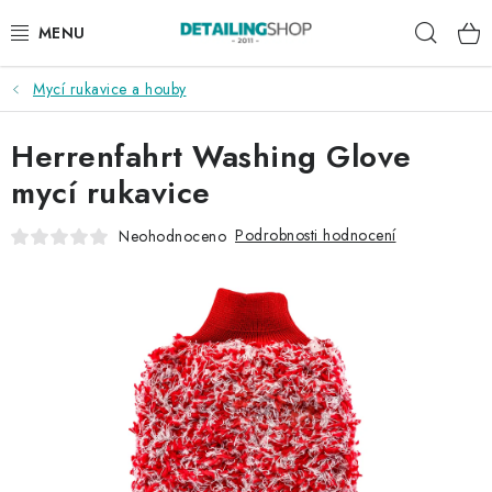
Přejít
Hleda
na
obsah
Mycí rukavice a houby
AKCE
Herrenfahrt Washing Glove
NOVINKY
mycí rukavice
EXTERIÉR
Podrobnosti hodnocení
Neohodnoceno
INTERIÉR
PŘÍSLUŠENSTVÍ
DÁRKOVÉ SADY A POUKAZY
ČLÁNKY