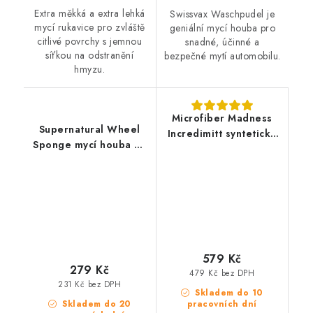
Extra měkká a extra lehká
Swissvax Waschpudel je
mycí rukavice pro zvláště
geniální mycí houba pro
citlivé povrchy s jemnou
snadné, účinné a
síťkou na odstranění
bezpečné mytí automobilu.
hmyzu.
Microfiber Madness
Supernatural Wheel
Incredimitt syntetická
Sponge mycí houba na
mycí rukavice
kola
579 Kč
279 Kč
479 Kč bez DPH
231 Kč bez DPH
Skladem do 10
Skladem do 20
pracovních dní