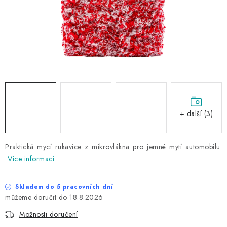
NAŠE SLUŽBY
KONTAKTY
PRODÁVANÉ ZNAČKY
BYDLENÍ
Věrnostní program
Všeobecné obchodní podmínky
+ další (3)
Podmínky ochrany osobních údajů
Mapa serveru
Praktická mycí rukavice z mikrovlákna pro jemné mytí automobilu.
Více informací
Skladem do 5 pracovních dní
18.8.2026
Možnosti doručení