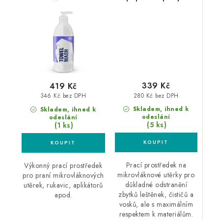
přípravek pro praní
mikrovláknových
mikrovláknových
utěrek
utěrek
339 Kč
419 Kč
280 Kč bez DPH
346 Kč bez DPH
Skladem, ihned k
Skladem, ihned k
odeslání
odeslání
(5 ks)
(1 ks)
Prací prostředek na
Výkonný prací prostředek
mikrovláknové utěrky pro
pro praní mikrovláknových
důkladné odstranění
utěrek, rukavic, aplikátorů
zbytků leštěnek, čističů a
apod.
vosků, ale s maximálním
respektem k materiálům.