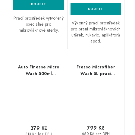
Prací prostředek vytvořený
Výkonný prací prostředek
speciálně pro
pro praní mikrovláknových
mikrovláknové utěrky.
utěrek, rukavic, aplikátorů
apod.
Auto Finesse Micro
Fresso Microfiber
Wash 500ml
Wash 5L prací
koncentrovaný
prostředek
přípravek pro praní
mikrovláknových
utěrek
799 Kč
379 Kč
660 Kč bez DPH
313 Kč bez DPH