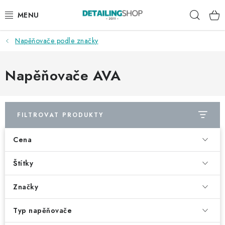
Přejít
Hleda
na
obsah
Napěňovače podle značky
AKCE
NOVINKY
Napěňovače AVA
EXTERIÉR
FILTROVAT PRODUKTY
INTERIÉR
Cena
PŘÍSLUŠENSTVÍ
Štítky
DÁRKOVÉ SADY A POUKAZY
Značky
ČLÁNKY
Typ napěňovače