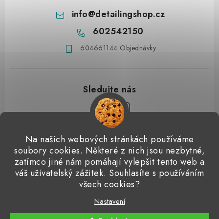
info
@
detailingshop.cz
602542150
604661144 Objednávky
Z
Na našich webových stránkách používáme
á
soubory cookies. Některé z nich jsou nezbytné,
Přijímáme online platby
p
zatímco jiné nám pomáhají vylepšit tento web a
váš uživatelský zážitek. Souhlasíte s používáním
a
Detailingclub
Dodo Juice
Gyeon Quartz
ValetPRO
všech cookies?
t
Microfiber Madness
í
Nastavení
Copyright 2026
Detailingshop
. Všechna práva vyhrazena.