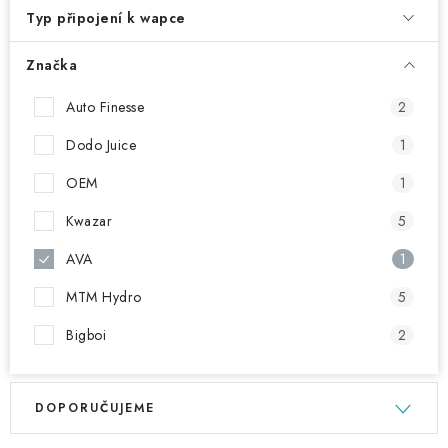
NAŠE SLUŽBY
Typ připojení k wapce
KONTAKTY
Značka
PRODÁVANÉ ZNAČKY
Auto Finesse
2
Dodo Juice
1
BYDLENÍ
OEM
1
Věrnostní program
Všeobecné obchodní podmínky
Kwazar
5
Podmínky ochrany osobních údajů
Mapa serveru
AVA
1
MTM Hydro
5
Bigboi
2
V
Ř
DOPORUČUJEME
ý
a