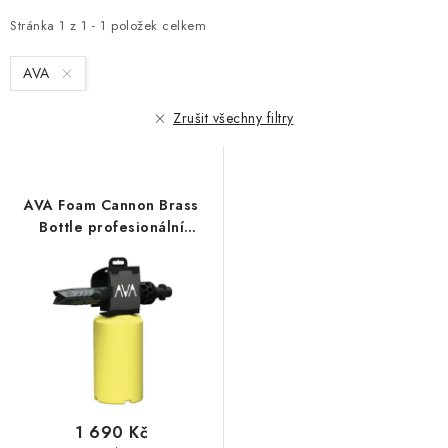
p
z
i
e
Stránka
1
z
1
-
1
položek celkem
s
n
AVA
p
í
r
p
Zrušit všechny filtry
o
r
d
o
u
d
AVA Foam Cannon Brass
k
u
Bottle profesionální
t
k
napěňovač
ů
t
ů
1 690 Kč