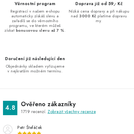
d
Věrnostní program
Doprava již od 59,- Kč
a
Registrací v našem e-shopu
Nízká cena dopravy a při nákupu
automaticky získáš slevu a
nad
3000 Kč
platíme dopravu
c
zařadíš se do věrnostního
my.
í
programu, ve kterém můžeš
získat
bonusovou slevu až 7 %
.
p
r
v
k
Doručení již následující den
y
Objednávky skladem vyřizujeme
v
v nejkratším možném termínu.
ý
p
i
s
Ověřeno zákazníky
4.8
u
1719
recenzí.
Zobrazit všechny recenze
Petr Štefáček