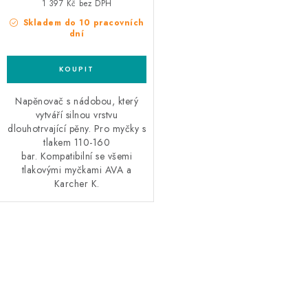
1 397 Kč bez DPH
Skladem do 10 pracovních
dní
Napěnovač s nádobou, který
vytváří silnou vrstvu
dlouhotrvající pěny. Pro myčky s
tlakem 110-160
bar. Kompatibilní se všemi
tlakovými myčkami AVA a
Karcher K.
O
v
l
á