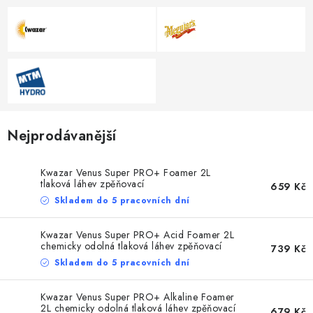
NAŠE SLUŽBY
KONTAKTY
PRODÁVANÉ ZNAČKY
BYDLENÍ
Nejprodávanější
Věrnostní program
Všeobecné obchodní podmínky
Podmínky ochrany osobních údajů
Mapa serveru
Kwazar Venus Super PRO+ Foamer 2L
tlaková láhev zpěňovací
659 Kč
Skladem do 5 pracovních dní
Kwazar Venus Super PRO+ Acid Foamer 2L
chemicky odolná tlaková láhev zpěňovací
739 Kč
Skladem do 5 pracovních dní
Kwazar Venus Super PRO+ Alkaline Foamer
2L chemicky odolná tlaková láhev zpěňovací
679 Kč