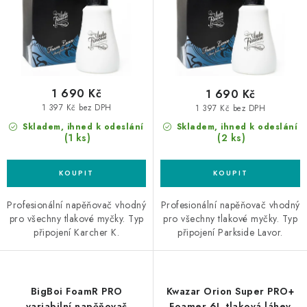
k
u
t
k
ů
t
ů
1 690 Kč
1 690 Kč
1 397 Kč bez DPH
1 397 Kč bez DPH
Skladem, ihned k odeslání
Skladem, ihned k odeslání
(1 ks)
(2 ks)
Profesionální napěňovač vhodný
Profesionální napěňovač vhodný
pro všechny tlakové myčky. Typ
pro všechny tlakové myčky. Typ
připojení Karcher K.
připojení Parkside Lavor.
BigBoi FoamR PRO
Kwazar Orion Super PRO+
variabilní napěňovač
Foamer 6L tlaková láhev