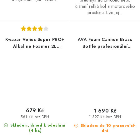
čištění ráfků kol a motorového
prostoru. Lze jej...
Kwazar Venus Super PRO+
AVA Foam Cannon Brass
Alkaline Foamer 2L
Bottle profesionální
chemicky odolná tlaková
napěňovač
láhev zpěňovací
679 Kč
1 690 Kč
561 Kč bez DPH
1 397 Kč bez DPH
Skladem, ihned k odeslání
Skladem do 10 pracovních
(4 ks)
dní