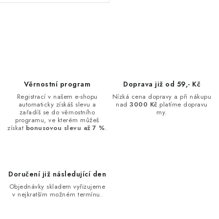
O
v
l
á
d
Věrnostní program
Doprava již od 59,- Kč
a
Registrací v našem e-shopu
Nízká cena dopravy a při nákupu
automaticky získáš slevu a
nad
3000 Kč
platíme dopravu
c
zařadíš se do věrnostního
my.
í
programu, ve kterém můžeš
získat
bonusovou slevu až 7 %
.
p
r
v
k
Doručení již následující den
y
Objednávky skladem vyřizujeme
v
v nejkratším možném termínu.
ý