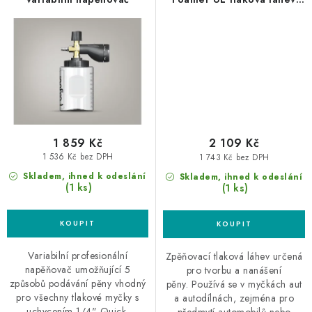
zpěňovací
1 859 Kč
2 109 Kč
1 536 Kč bez DPH
1 743 Kč bez DPH
Skladem, ihned k odeslání
Skladem, ihned k odeslání
(1 ks)
(1 ks)
Variabilní profesionální
Zpěňovací tlaková láhev určená
napěňovač umožňující 5
pro tvorbu a nanášení
způsobů podávání pěny vhodný
pěny. Používá se v myčkách aut
pro všechny tlakové myčky s
a autodílnách, zejména pro
uchycením 1/4" Quick.
předmytí automobilů nebo