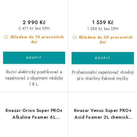
2 990 Kč
1 559 Kč
2 471 Kč bez DPH
1 288 Kč bez DPH
Skladem do 10 pracovních
Skladem do 20 pracovních
dní
dní
Ruční elektrický postřikovač a
Profesionální napěňovač vhodný
napěnovač s objemem nádoby
pro všechny tlakové myčky.
1.8 L.
Kwazar Orion Super PRO+
Kwazar Venus Super PRO+
Alkaline Foamer 6L
Acid Foamer 2L chemicky
chemicky odolná tlaková
odolná tlaková láhev
láhev zpěňovací
zpěňovací