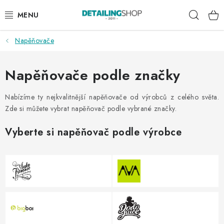
Přejít
Hleda
na
obsah
Napěňovače
AKCE
NOVINKY
Napěňovače podle značky
EXTERIÉR
Nabízíme ty nejkvalitnější napěňovače od výrobců z celého světa.
Zde si můžete vybrat napěňovač podle vybrané značky.
INTERIÉR
Vyberte si napěňovač podle výrobce
PŘÍSLUŠENSTVÍ
DÁRKOVÉ SADY A POUKAZY
ČLÁNKY