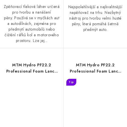
Zpěňovací tlaková láhev určená
Nejspolehlivější a nejkvalitnější
pro tvorbu a nanášení
napěňovač na trhu. Nezbytný
pěny. Používá se v myčkách aut
nástroj pro tvorbu velmi husté
a autodílnách, zejména pro
pěny, která pomáhá šetrně
předmytí automobilů nebo
předmýt auto.
čištění ráfků kol a motorového
prostoru. Lze jej...
MTM Hydro PF22.2
MTM Hydro PF22.2
Professional Foam Lance
Professional Foam Lance
Karcher HD profesionální
Karcher K profesionální
Tip
napěňovač
napěňovač