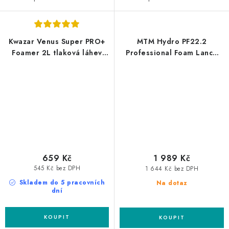
Kwazar Venus Super PRO+
MTM Hydro PF22.2
Foamer 2L tlaková láhev
Professional Foam Lance
zpěňovací
Bosch profesionální
napěňovač
659 Kč
1 989 Kč
545 Kč bez DPH
1 644 Kč bez DPH
Skladem do 5 pracovních
Na dotaz
dní