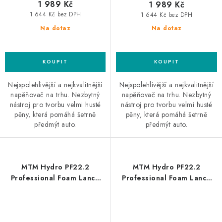
1 989 Kč
1 989 Kč
1 644 Kč bez DPH
1 644 Kč bez DPH
Na dotaz
Na dotaz
Nejspolehlivější a nejkvalitnější
Nejspolehlivější a nejkvalitnější
napěňovač na trhu. Nezbytný
napěňovač na trhu. Nezbytný
nástroj pro tvorbu velmi husté
nástroj pro tvorbu velmi husté
pěny, která pomáhá šetrně
pěny, která pomáhá šetrně
předmýt auto.
předmýt auto.
MTM Hydro PF22.2
MTM Hydro PF22.2
Professional Foam Lance
Professional Foam Lance
M22 profesionální
Nilfisk Alto profesionální
napěňovač
napěňovač