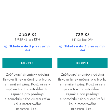
2 329 Kč
739 Kč
1 925 Kč bez DPH
611 Kč bez DPH
Skladem do 5 pracovních
Skladem do 5 pracovních
dní
dní
Zpěňovací chemicky odolná
Zpěňovací chemicky odolná
tlaková láhev určená pro tvorbu
tlaková láhev určená pro tvorbu
a nanášení pěny. Používá se v
a nanášení pěny. Používá se v
myčkách aut a autodílnách,
myčkách aut a autodílnách,
zejména pro předmytí
zejména pro předmytí
automobilů nebo čištění ráfků
automobilů nebo čištění ráfků
kol a motorového
kol a motorového
prostoru. Lze...
prostoru. Lze...