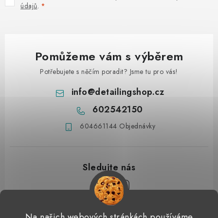
údajů
.
Pomůžeme vám s výběrem
Potřebujete s něčím poradit? Jsme tu pro vás!
info
@
detailingshop.cz
602542150
604661144 Objednávky
Z
Na našich webových stránkách používáme