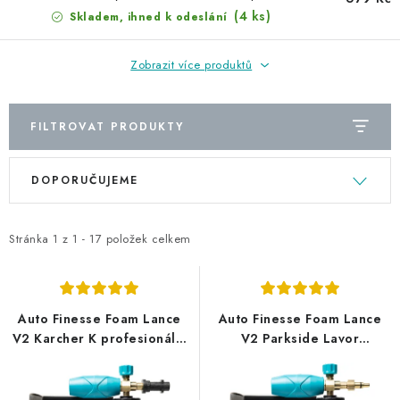
(4 ks)
Skladem, ihned k odeslání
Zobrazit více produktů
FILTROVAT PRODUKTY
V
Ř
DOPORUČUJEME
ý
a
p
z
i
e
Stránka
1
z
1
-
17
položek celkem
s
n
p
í
r
p
Auto Finesse Foam Lance
Auto Finesse Foam Lance
o
r
V2 Karcher K profesionální
V2 Parkside Lavor
napěňovač
profesionální napěňovač
d
o
u
d