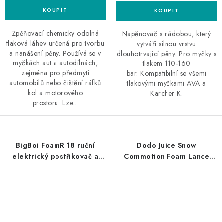
Zpěňovací chemicky odolná
Napěnovač s nádobou, který
tlaková láhev určená pro tvorbu
vytváří silnou vrstvu
a nanášení pěny. Používá se v
dlouhotrvající pěny. Pro myčky s
myčkách aut a autodílnách,
tlakem 110-160
zejména pro předmytí
bar. Kompatibilní se všemi
automobilů nebo čištění ráfků
tlakovými myčkami AVA a
kol a motorového
Karcher K.
prostoru. Lze...
BigBoi FoamR 18 ruční
Dodo Juice Snow
elektrický postřikovač a
Commotion Foam Lance
napěnovač
Karcher K profesionální
napěňovač