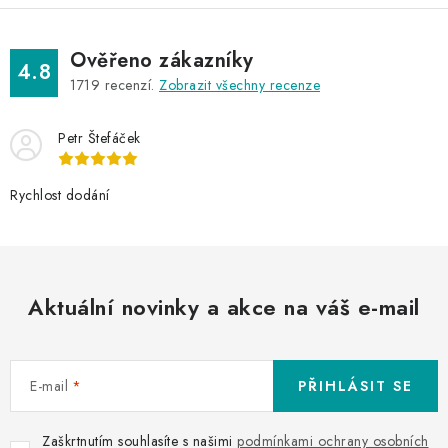
p
i
s
Ověřeno zákazníky
4.8
u
1719
recenzí.
Zobrazit všechny recenze
Petr Štefáček
Rychlost dodání
Aktuální novinky a akce na váš e-mail
E-mail
PŘIHLÁSIT SE
Zaškrtnutím souhlasíte s našimi
podmínkami ochrany osobních