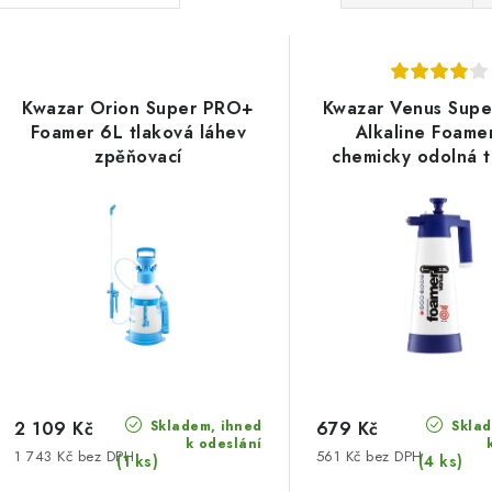
a
V
z
ý
e
Kwazar Orion Super PRO+
Kwazar Venus Sup
p
Foamer 6L tlaková láhev
Alkaline Foame
n
zpěňovací
chemicky odolná t
í
láhev zpěňova
s
p
p
r
r
o
o
d
d
u
u
Skladem, ihned
Sklad
k
2 109 Kč
679 Kč
k odeslání
1 743 Kč bez DPH
561 Kč bez DPH
k
(1 ks)
(4 ks)
t