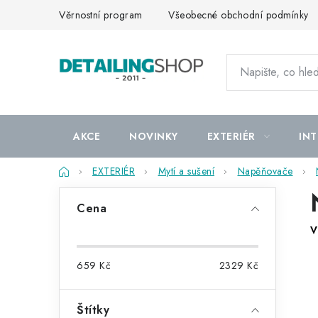
Přejít
Věrnostní program
Všeobecné obchodní podmínky
na
obsah
AKCE
NOVINKY
EXTERIÉR
INT
Domů
EXTERIÉR
Mytí a sušení
Napěňovače
P
Cena
o
V
s
659
Kč
2329
Kč
t
r
Štítky