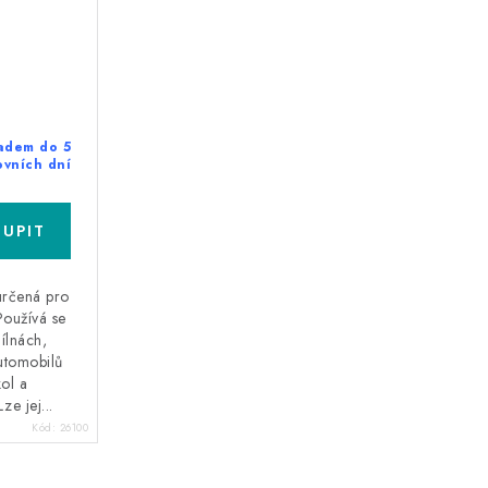
adem do 5
ovních dní
určená pro
Používá se
ílnách,
utomobilů
kol a
e jej...
Kód:
26100