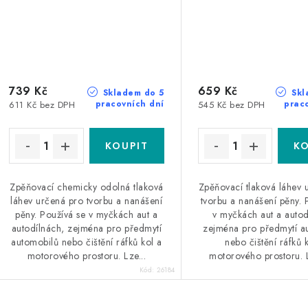
739 Kč
659 Kč
Skladem do 5
Skl
pracovních dní
prac
611 Kč bez DPH
545 Kč bez DPH
Zpěňovací chemicky odolná tlaková
Zpěňovací tlaková láhev 
láhev určená pro tvorbu a nanášení
tvorbu a nanášení pěny. 
pěny. Používá se v myčkách aut a
v myčkách aut a autod
autodílnách, zejména pro předmytí
zejména pro předmytí a
automobilů nebo čištění ráfků kol a
nebo čištění ráfků 
motorového prostoru. Lze...
motorového prostoru. Lz
Kód:
26184