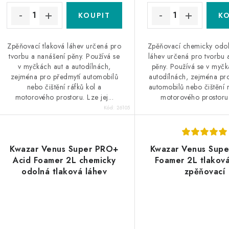
ů
ů
Zpěňovací tlaková láhev určená pro
Zpěňovací chemicky odol
tvorbu a nanášení pěny. Používá se
láhev určená pro tvorbu 
v myčkách aut a autodílnách,
pěny. Používá se v myčk
zejména pro předmytí automobilů
autodílnách, zejména pr
nebo čištění ráfků kol a
automobilů nebo čištění r
motorového prostoru. Lze jej...
motorového prostoru.
Kód:
26105
Kwazar Venus Super PRO+
Kwazar Venus Sup
Acid Foamer 2L chemicky
Foamer 2L tlaková
odolná tlaková láhev
zpěňovací
zpěňovací