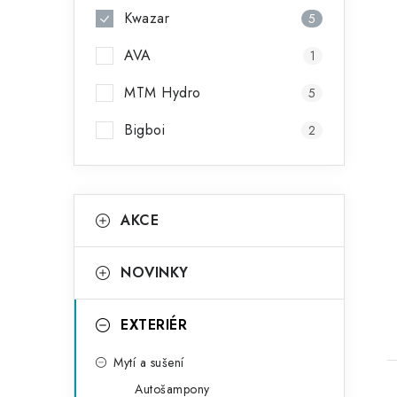
Kwazar
5
AVA
1
MTM Hydro
5
Bigboi
2
K
Přeskočit
AKCE
kategorie
a
t
NOVINKY
e
g
EXTERIÉR
o
Mytí a sušení
r
Autošampony