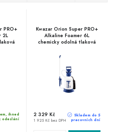
er PRO+
Kwazar Orion Super PRO+
r 2L
Alkaline Foamer 6L
laková
chemicky odolná tlaková
cí
láhev zpěňovací
2 329 Kč
em, ihned
Skladem do 5
k odeslání
pracovních dní
1 925 Kč bez DPH