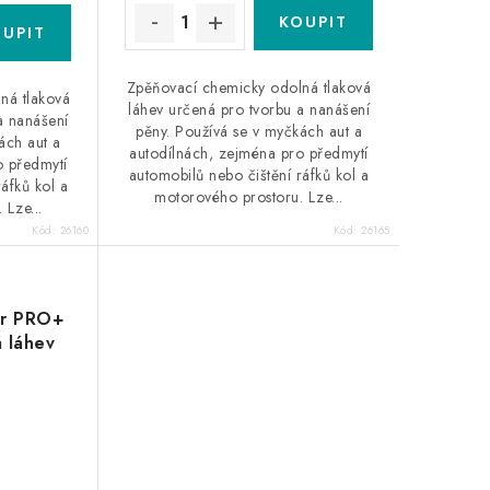
Zpěňovací chemicky odolná tlaková
ná tlaková
láhev určená pro tvorbu a nanášení
a nanášení
pěny. Používá se v myčkách aut a
ách aut a
autodílnách, zejména pro předmytí
o předmytí
automobilů nebo čištění ráfků kol a
áfků kol a
motorového prostoru. Lze...
 Lze...
Kód:
26160
Kód:
26165
er PRO+
 láhev