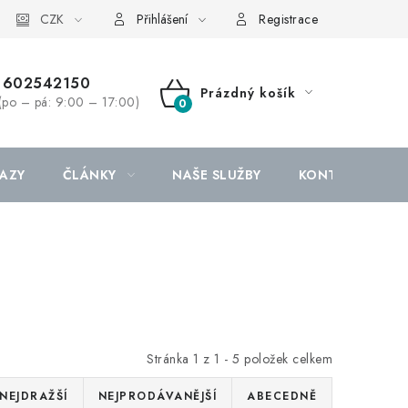
CZK
Přihlášení
Registrace
602542150
Prázdný košík
(po – pá: 9:00 – 17:00)
NÁKUPNÍ
KOŠÍK
AZY
ČLÁNKY
NAŠE SLUŽBY
KONTAKTY
Stránka
1
z
1
-
5
položek celkem
NEJDRAŽŠÍ
NEJPRODÁVANĚJŠÍ
ABECEDNĚ