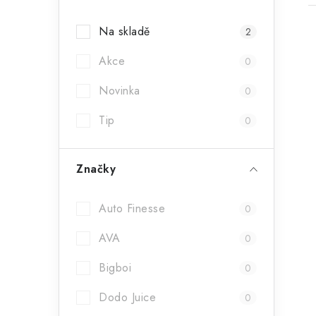
a
Na skladě
2
n
Akce
n
0
í
Novinka
0
i
p
Tip
0
a
Značky
n
e
Auto Finesse
0
l
AVA
0
Bigboi
0
Dodo Juice
0