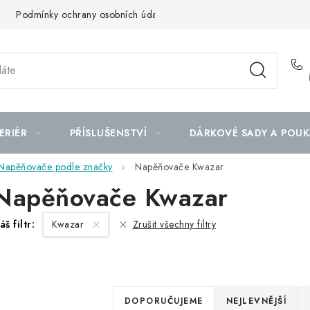
Podmínky ochrany osobních údajů
Mapa serveru
ERIÉR
PŘÍSLUŠENSTVÍ
DÁRKOVÉ SADY A POUK
Napěňovače podle značky
Napěňovače Kwazar
Napěňovače Kwazar
áš filtr:
Kwazar
Zrušit všechny filtry
Ř
DOPORUČUJEME
NEJLEVNĚJŠÍ