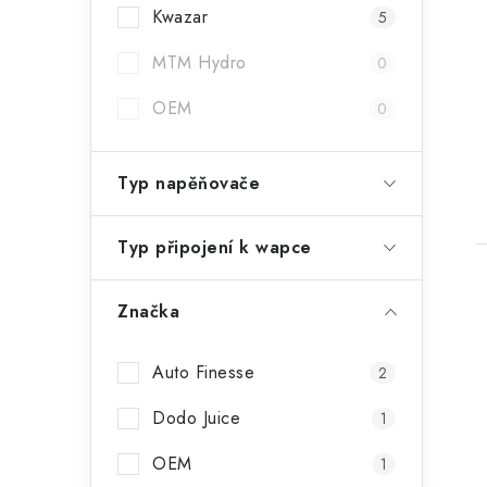
t
Kwazar
5
MTM Hydro
0
OEM
0
Typ napěňovače
Typ připojení k wapce
Značka
Auto Finesse
2
Dodo Juice
1
OEM
1