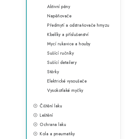
i
Aktivní pěny
e
Napěňovače
Předmytí a odstraňovače hmyzu
l
Kbelíky a příslušenství
Mycí rukavice a houby
Sušící ručníky
Sušící detailery
Stěrky
í
Elektrické vysoušeče
Vysokotlaké myčky
r
Čištění laku
Leštění
Ochrana laku
Kola a pneumatiky