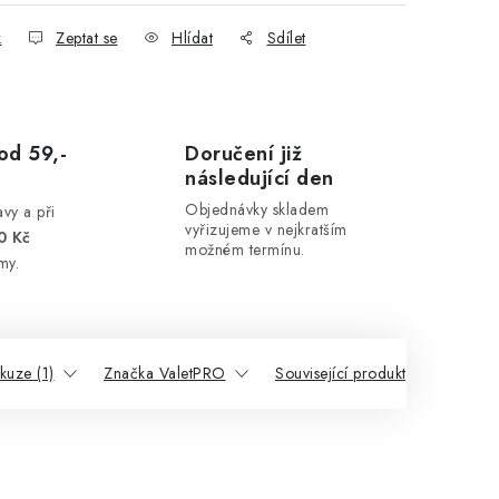
k
Zeptat se
Hlídat
Sdílet
od 59,-
Doručení již
následující den
Objednávky skladem
vy a při
vyřizujeme v nejkratším
0 Kč
možném termínu.
my.
kuze (1)
Značka ValetPRO
Související produkty
Podo