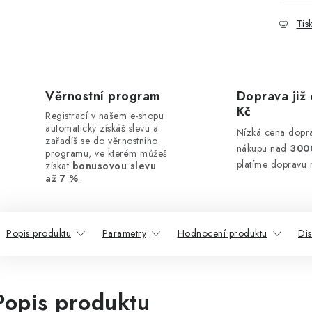
Tis
Věrnostní program
Doprava již 
Kč
Registrací v našem e-shopu
automaticky získáš slevu a
Nízká cena dopra
zařadíš se do věrnostního
nákupu nad
300
programu, ve kterém můžeš
platíme dopravu 
získat
bonusovou slevu
až 7 %
.
Popis produktu
Parametry
Hodnocení produktu
Dis
Popis produktu