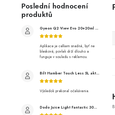
Poslední hodnocení
produktů
Gyeon Q2 View Evo 20+20ml nanopovlak na okna
Aplikace je celkem snadná, byť ne
blesková, povlak drží dlouho a
funguje v souladu s reklamou.
Bilt Hamber Touch Less 5L aktivní pěna
Výsledok prekonal očakávania.
B
Dodo Juice Light Fantastic 30ml měkký vosk