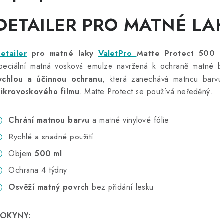
DETAILER PRO MATNÉ LAK
etailer
pro matné laky
ValetPro
Matte Protect 500 
peciální matná vosková emulze navržená k ochraně matné b
ychlou a účinnou ochranu
, která zanechává matnou bar
ikrovoskového filmu
. Matte Protect se používá neředěný.
Chrání matnou barvu
a matné vinylové fólie
Rychlé a snadné použití
Objem
500 ml
Ochrana 4 týdny
Osvěží matný povrch
bez přidání lesku
OKYNY: