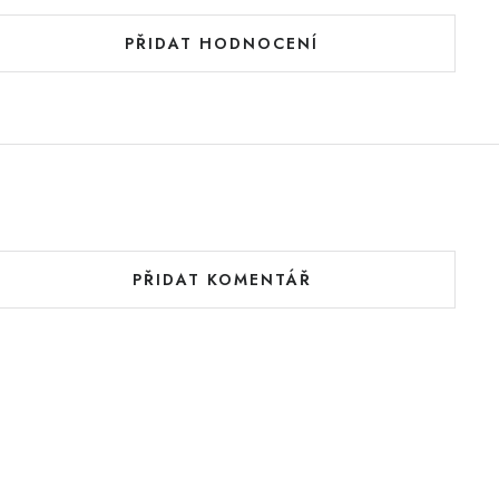
PŘIDAT HODNOCENÍ
PŘIDAT KOMENTÁŘ
V
ý
p
s