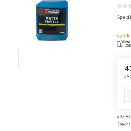
Speciá
Skl
Mo
4
39
Mě
Kód zbo
Značka