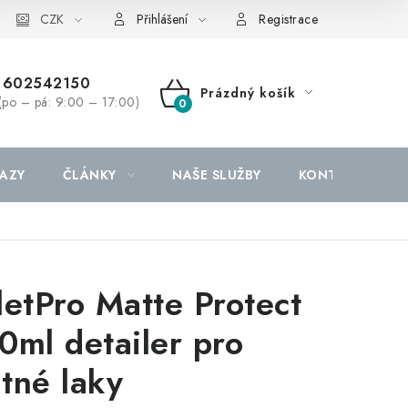
CZK
Přihlášení
Registrace
602542150
Prázdný košík
(po – pá: 9:00 – 17:00)
NÁKUPNÍ
KOŠÍK
AZY
ČLÁNKY
NAŠE SLUŽBY
KONTAKTY
letPro Matte Protect
0ml detailer pro
tné laky