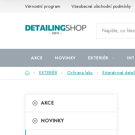
Přejít
Věrnostní program
Všeobecné obchodní podmínky
na
obsah
AKCE
NOVINKY
EXTERIÉR
INT
Domů
EXTERIÉR
Ochrana laku
Exteriérové detai
P
K
Přeskočit
AKCE
kategorie
a
o
t
s
NOVINKY
e
t