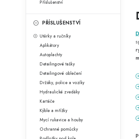
Příslušenství
PŘÍSLUŠENSTVÍ
D
Utěrky a ručníky
s
Aplikátory
r
Autoplachty
m
Detailingové tašky
Detailingové oblečení
Držáky, police a vozíky
Hydraulické zvedáky
Kartáče
Kýble a mřížky
Mycí rukavice a houby
Ochranné pomůcky
P
Podložky pod kola