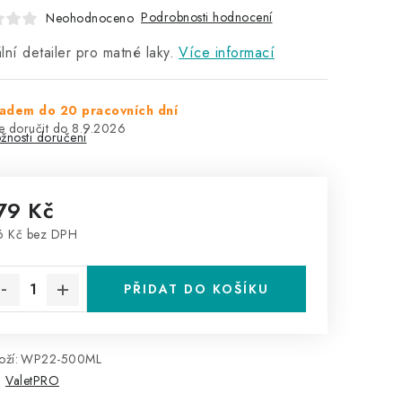
Podrobnosti hodnocení
Neohodnoceno
lní detailer pro matné laky.
Více informací
adem do 20 pracovních dní
8.9.2026
žnosti doručení
79 Kč
6 Kč bez DPH
rná cena:
PŘIDAT DO KOŠÍKU
ží:
WP22-500ML
:
ValetPRO