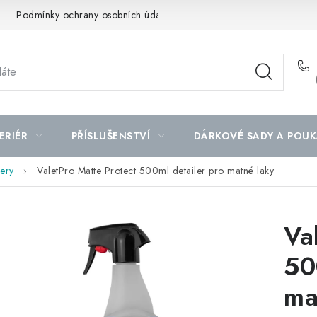
Podmínky ochrany osobních údajů
Mapa serveru
ERIÉR
PŘÍSLUŠENSTVÍ
DÁRKOVÉ SADY A POUK
lery
ValetPro Matte Protect 500ml detailer pro matné laky
Va
50
ma