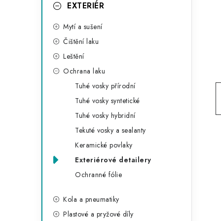
g
EXTERIÉR
r
o
Mytí a sušení
a
r
Čištění laku
n
i
Leštění
e
n
Ochrana laku
í
Tuhé vosky přírodní
Tuhé vosky syntetické
p
Tuhé vosky hybridní
a
Tekuté vosky a sealanty
n
Keramické povlaky
Exteriérové detailery
e
Ochranné fólie
l
Kola a pneumatiky
Plastové a pryžové díly