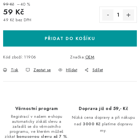
99 Kč
–40 %
59 Kč
49 Kč bez DPH
Měrná cena:
PŘIDAT DO KOŠÍKU
Kód zboží:
11906
Značka:
OEM
Tisk
Zeptat se
Hlídat
Sdílet
Věrnostní program
Doprava již od 59,- Kč
Registrací v našem e-shopu
Nízká cena dopravy a při nákupu
automaticky získáš slevu a
nad
3000 Kč
platíme dopravu
zařadíš se do věrnostního
my.
programu, ve kterém můžeš
získat
bonusovou slevu až 7 %
.