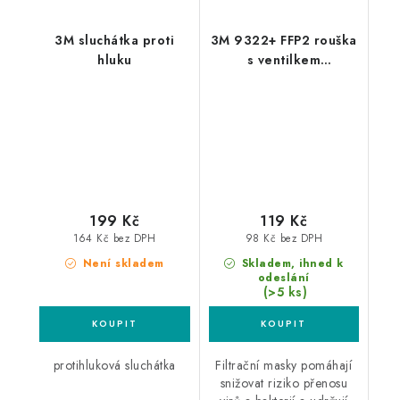
3M sluchátka proti
3M 9322+ FFP2 rouška
hluku
s ventilkem
protiprachová
199 Kč
119 Kč
164 Kč bez DPH
98 Kč bez DPH
Není skladem
Skladem, ihned k
odeslání
(>5 ks)
protihluková sluchátka
Filtrační masky pomáhají
snižovat riziko přenosu