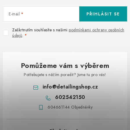
E-mail
PŘIHLÁSIT SE
Zaškrtnutím souhlasíte s našimi
podmínkami ochrany osobních
údajů
.
Pomůžeme vám s výběrem
Potřebujete s něčím poradit? Jsme tu pro vás!
info
@
detailingshop.cz
602542150
604661144 Objednávky