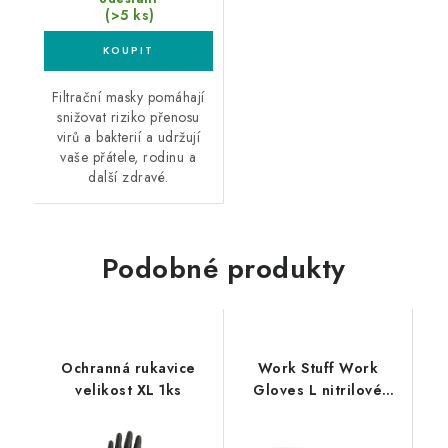
(>5 ks)
Filtrační masky pomáhají
snižovat riziko přenosu
virů a bakterií a udržují
vaše přátele, rodinu a
další zdravé.
Podobné produkty
Ochranná rukavice
Work Stuff Work
velikost XL 1ks
Gloves L nitrilové
rukavice 100ks