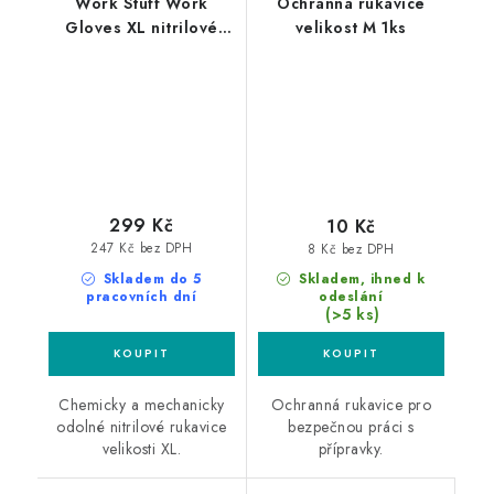
Work Stuff Work
Ochranná rukavice
Gloves XL nitrilové
velikost M 1ks
rukavice 100ks
299 Kč
10 Kč
247 Kč bez DPH
8 Kč bez DPH
Skladem do 5
Skladem, ihned k
pracovních dní
odeslání
(>5 ks)
Chemicky a mechanicky
Ochranná rukavice pro
odolné nitrilové rukavice
bezpečnou práci s
velikosti XL.
přípravky.