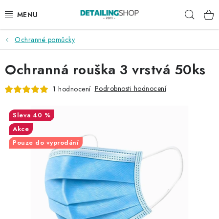
Přejít
Hleda
na
obsah
Ochranné pomůcky
AKCE
Ochranná rouška 3 vrstvá 50ks
NOVINKY
Podrobnosti hodnocení
1 hodnocení
EXTERIÉR
40 %
INTERIÉR
Akce
Pouze do vyprodání
PŘÍSLUŠENSTVÍ
DÁRKOVÉ SADY A POUKAZY
ČLÁNKY