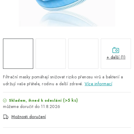
NAŠE SLUŽBY
KONTAKTY
PRODÁVANÉ ZNAČKY
BYDLENÍ
+ další (1)
Věrnostní program
Všeobecné obchodní podmínky
Podmínky ochrany osobních údajů
Mapa serveru
Filtrační masky pomáhají snižovat riziko přenosu virů a bakterií a
udržují vaše přátele, rodinu a další zdravé.
Více informací
(>5 ks)
Skladem, ihned k odeslání
11.8.2026
Možnosti doručení