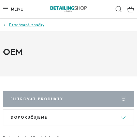
Přejít
Hleda
na
obsah
Prodávané značky
AKCE
NOVINKY
OEM
EXTERIÉR
INTERIÉR
PŘÍSLUŠENSTVÍ
FILTROVAT PRODUKTY
DÁRKOVÉ SADY A POUKAZY
V
Ř
DOPORUČUJEME
ý
a
ČLÁNKY
p
z