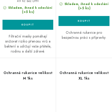
49 Kč bez DPH
Skladem, ihned k odeslání
(>5 ks)
Skladem, ihned k odeslání
(>5 ks)
Ochranná rukavice pro
Filtrační masky pomáhají
bezpečnou práci s přípravky.
snižovat riziko přenosu virů a
bakterií a udržují vaše přátele,
rodinu a další zdravé.
Ochranná rukavice velikost
Ochranná rukavice velikost
M 1ks
XL 1ks