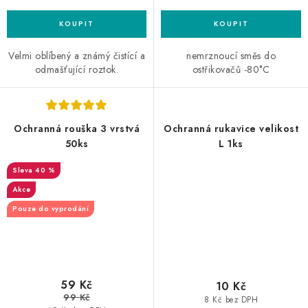
Velmi oblíbený a známý čistící a
nemrznoucí směs do
odmašťující roztok.
ostřikovačů -80°C
Ochranná rouška 3 vrstvá
Ochranná rukavice velikost
50ks
L 1ks
40 %
Akce
Pouze do vyprodání
59 Kč
10 Kč
99 Kč
8 Kč bez DPH