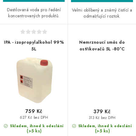
Destilovaná voda pro ředění
Velmi oblíbený a známý čistící a
koncentrovaných produktů.
odmašťující roztok.
IPA - izopropylalkohol 99%
Nemrznoucí směs do
5L
ostřikovačů 5L -80°C
759 Kč
379 Kč
627 Kč bez DPH
313 Kč bez DPH
Skladem, ihned k odeslání
Skladem, ihned k odeslání
(>5 ks)
(>5 ks)