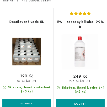
i
e
NAŠE SLUŽBY
Stránka
1
z
1
-
12
položek celkem
s
n
KONTAKTY
p
í
r
p
Destilovaná voda 5L
IPA - izopropylalkohol 99%
PRODÁVANÉ ZNAČKY
o
r
1L
d
o
BYDLENÍ
u
d
k
u
Věrnostní program
Všeobecné obchodní podmínky
t
k
Podmínky ochrany osobních údajů
Mapa serveru
ů
t
ů
129 Kč
249 Kč
107 Kč bez DPH
206 Kč bez DPH
Skladem, ihned k odeslání
Skladem, ihned k odeslání
(>5 ks)
(>5 ks)