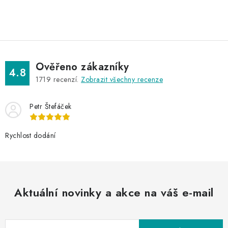
O
v
l
á
d
Ověřeno zákazníky
a
4.8
1719
recenzí.
Zobrazit všechny recenze
c
í
Petr Štefáček
p
r
v
Rychlost dodání
k
y
v
ý
Aktuální novinky a akce na váš e-mail
p
i