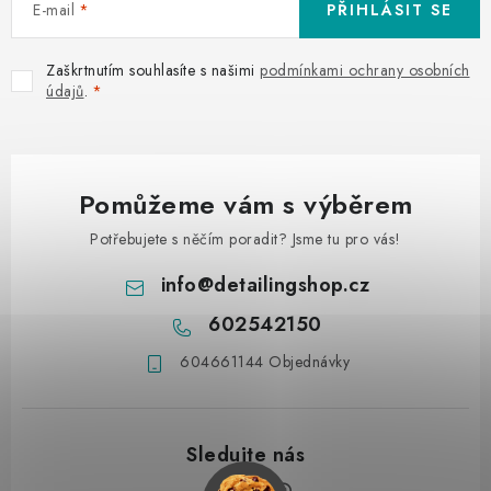
s
E-mail
PŘIHLÁSIT SE
u
Zaškrtnutím souhlasíte s našimi
podmínkami ochrany osobních
údajů
.
Pomůžeme vám s výběrem
Potřebujete s něčím poradit? Jsme tu pro vás!
info
@
detailingshop.cz
602542150
604661144 Objednávky