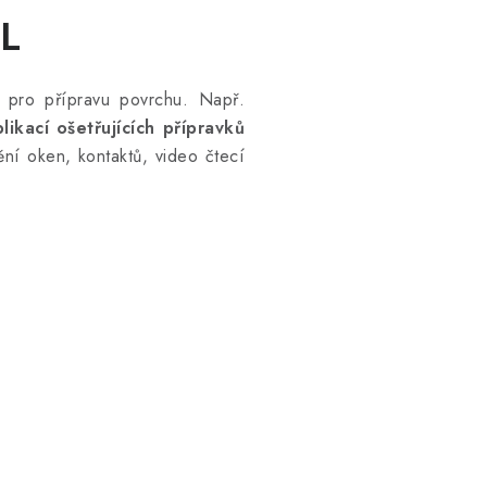
1L
pro přípravu povrchu. Např.
likací ošetřujících přípravků
ění oken, kontaktů, video čtecí