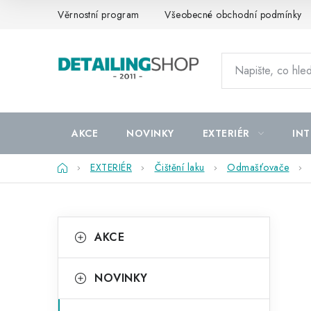
Přejít
Věrnostní program
Všeobecné obchodní podmínky
na
obsah
AKCE
NOVINKY
EXTERIÉR
INT
Domů
EXTERIÉR
Čištění laku
Odmašťovače
P
K
Přeskočit
AKCE
kategorie
a
o
t
s
NOVINKY
e
t