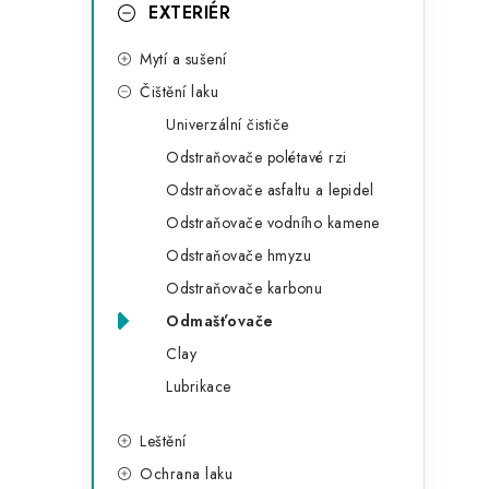
g
EXTERIÉR
r
o
Mytí a sušení
a
r
Čištění laku
n
i
Univerzální čističe
e
n
Odstraňovače polétavé rzi
í
Odstraňovače asfaltu a lepidel
Odstraňovače vodního kamene
p
Odstraňovače hmyzu
a
Odstraňovače karbonu
n
Odmašťovače
Clay
e
Lubrikace
l
Leštění
Ochrana laku