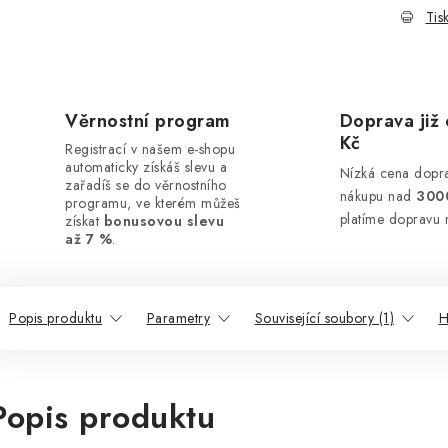
Tis
Věrnostní program
Doprava již 
Kč
Registrací v našem e-shopu
automaticky získáš slevu a
Nízká cena dopra
zařadíš se do věrnostního
nákupu nad
300
programu, ve kterém můžeš
platíme dopravu 
získat
bonusovou slevu
až 7 %
.
Popis produktu
Parametry
Související soubory (1)
H
Popis produktu