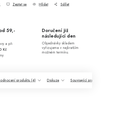
k
Zeptat se
Hlídat
Sdílet
od 59,-
Doručení již
následující den
Objednávky skladem
vy a při
vyřizujeme v nejkratším
0 Kč
možném termínu.
my.
odnocení produktu (4)
Diskuze
Související produkty