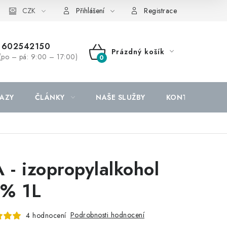
CZK
Přihlášení
Registrace
602542150
Prázdný košík
(po – pá: 9:00 – 17:00)
NÁKUPNÍ
KOŠÍK
AZY
ČLÁNKY
NAŠE SLUŽBY
KONTAKTY
A - izopropylalkohol
% 1L
Podrobnosti hodnocení
4 hodnocení