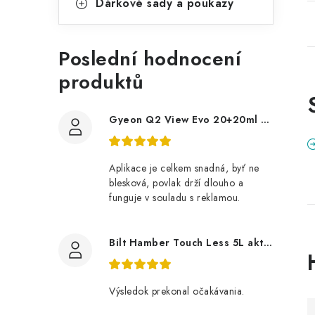
Dárkové sady a poukazy
Poslední hodnocení
produktů
Gyeon Q2 View Evo 20+20ml nanopovlak na okna
Aplikace je celkem snadná, byť ne
blesková, povlak drží dlouho a
funguje v souladu s reklamou.
Bilt Hamber Touch Less 5L aktivní pěna
Výsledok prekonal očakávania.