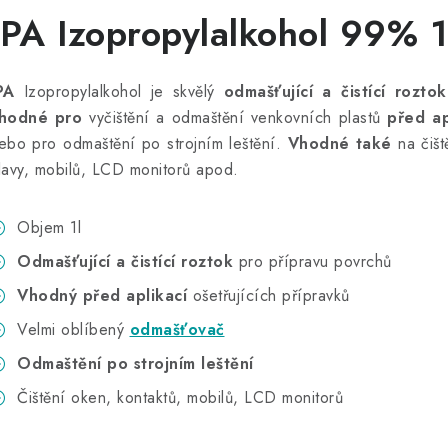
IPA Izopropylalkohol 99% 
PA
Izopropylalkohol je skvělý
odmašťující a čistící roztok
hodné pro
vyčištění a odmaštění venkovních plastů
před ap
ebo pro odmaštění po strojním leštění.
Vhodné také
na čišt
lavy, mobilů, LCD monitorů apod.
Objem 1l
Odmašťující a čistící roztok
pro přípravu povrchů
Vhodný před aplikací
ošetřujících přípravků
Velmi oblíbený
odmašťovač
Odmaštění po strojním leštění
Čištění oken, kontaktů, mobilů, LCD monitorů