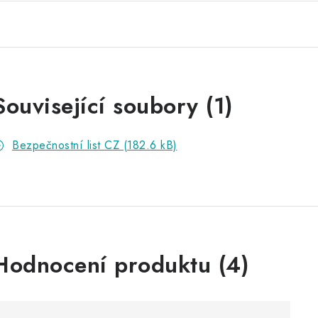
Související soubory (1)
Bezpečnostní list CZ (182.6 kB)
V
Hodnocení produktu (4)
ý
p