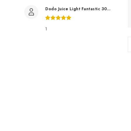
i
Dodo Juice Light Fantastic 30ml měkký vosk
1
í