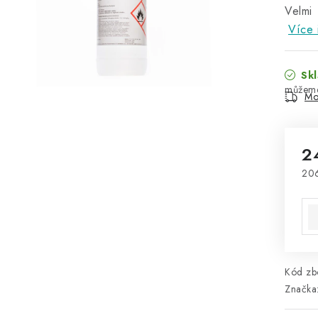
Velmi
Více 
Skl
Mo
2
20
Mě
Kód zbo
Značka