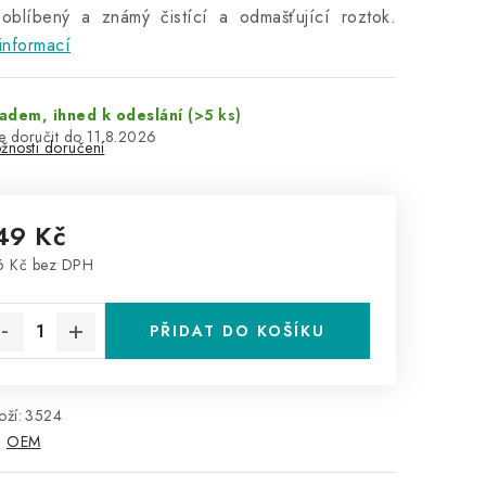
 oblíbený a známý čistící a odmašťující roztok.
informací
adem, ihned k odeslání
(>5 ks)
11.8.2026
žnosti doručení
49 Kč
6 Kč bez DPH
rná cena:
PŘIDAT DO KOŠÍKU
ží:
3524
:
OEM