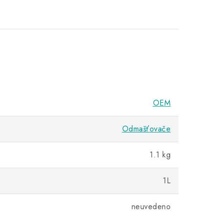
OEM
Odmašťovače
1.1 kg
1L
neuvedeno