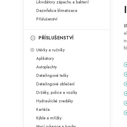
Likvidátory zápachu a bakterií
Dezinfekce klimatizace
Příslušenství
I
v
PŘÍSLUŠENSTVÍ
n
h
Utěrky a ručníky
Aplikátory
Autoplachty
Detailingové tašky
Detailingové oblečení
Držáky, police a vozíky
Hydraulické zvedáky
Kartáče
Kýble a mřížky
Mycí rukavice a houby