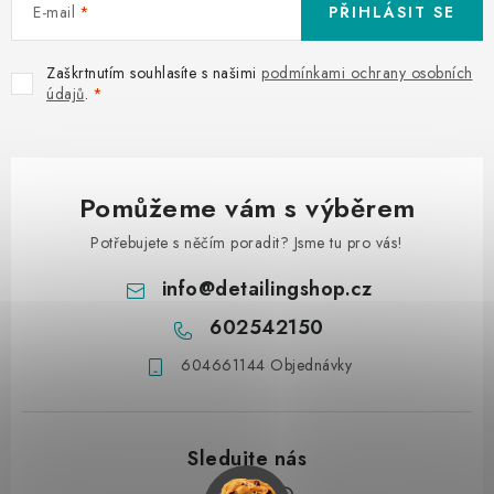
E-mail
PŘIHLÁSIT SE
Zaškrtnutím souhlasíte s našimi
podmínkami ochrany osobních
údajů
.
Pomůžeme vám s výběrem
Potřebujete s něčím poradit? Jsme tu pro vás!
info
@
detailingshop.cz
602542150
604661144 Objednávky