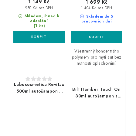
1 149 Kč
1 699 Kč
950 Kč bez DPH
1 404 Kč bez DPH
Skladem, ihned k
Skladem do 5
odeslání
pracovních dní
(1 ks)
Všestranný koncentrát s
polymery pro mytí aut bez
nutnosti oplachování.
Labocosmetica Revitax
Bilt Hamber Touch On
500ml autošampon s
30ml autošampon s
křemičitým sealantem
keramickou ochranou