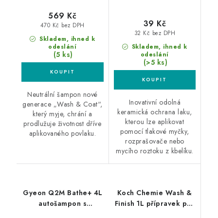
569 Kč
39 Kč
470 Kč bez DPH
32 Kč bez DPH
Skladem, ihned k
odeslání
Skladem, ihned k
(5 ks)
odeslání
(>5 ks)
Neutrální šampon nové
Inovativní odolná
generace „Wash & Coat“,
keramická ochrana laku,
který myje, chrání a
kterou lze aplikovat
prodlužuje životnost dříve
pomocí tlakové myčky,
aplikovaného povlaku.
rozprašovače nebo
mycího roztoku z kbelíku.
Gyeon Q2M Bathe+ 4L
Koch Chemie Wash &
autošampon s
Finish 1L přípravek pro
křemičitým sealantem
mytí bez vody