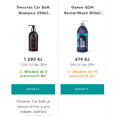
Swissvax Car Bath
Gyeon Q2M
Shampoo 250ml
RestartWash 500ml
autošampon
dekontaminační
autošampon
1 290 Kč
479 Kč
1 066 Kč bez DPH
396 Kč bez DPH
Skladem do 3
Skladem do 10
pracovních dní
pracovních dní
Swissvax Car Bath je
vysoce účinný a pro
voskem ošetřený