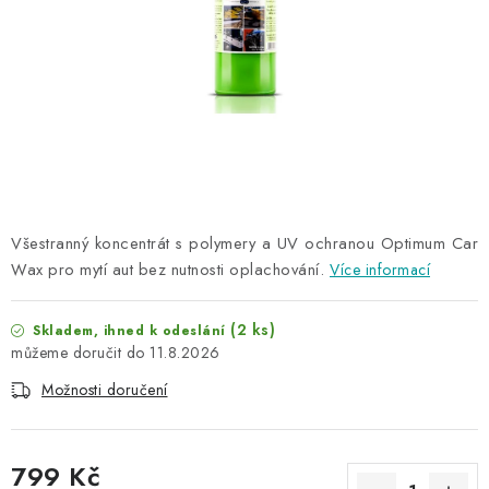
NAŠE SLUŽBY
KONTAKTY
PRODÁVANÉ ZNAČKY
BYDLENÍ
Věrnostní program
Všeobecné obchodní podmínky
Všestranný koncentrát s polymery a UV ochranou Optimum Car
Podmínky ochrany osobních údajů
Mapa serveru
Wax pro mytí aut bez nutnosti oplachování.
Více informací
(2 ks)
Skladem, ihned k odeslání
11.8.2026
Možnosti doručení
799 Kč