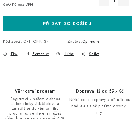
660 Kč bez DPH
Měrná cena:
PŘIDAT DO KOŠÍKU
Kód zboží:
OPT_ONR_34
Značka:
Optimum
Tisk
Zeptat se
Hlídat
Sdílet
Věrnostní program
Doprava již od 59,- Kč
Registrací v našem e-shopu
Nízká cena dopravy a při nákupu
automaticky získáš slevu a
nad
3000 Kč
platíme dopravu
zařadíš se do věrnostního
my.
programu, ve kterém můžeš
získat
bonusovou slevu až 7 %
.