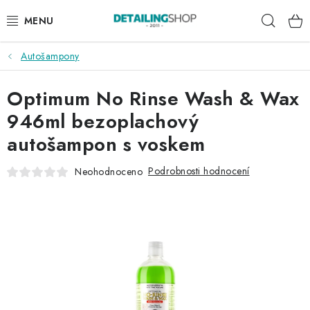
Přejít
Hleda
na
obsah
Autošampony
AKCE
Optimum No Rinse Wash & Wax
NOVINKY
946ml bezoplachový
EXTERIÉR
autošampon s voskem
INTERIÉR
Podrobnosti hodnocení
Neohodnoceno
PŘÍSLUŠENSTVÍ
DÁRKOVÉ SADY A POUKAZY
ČLÁNKY