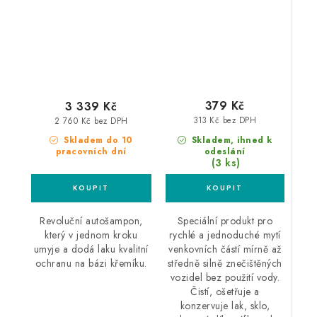
379 Kč
3 339 Kč
313 Kč bez DPH
2 760 Kč bez DPH
Skladem, ihned k
Skladem do 10
odeslání
pracovních dní
(3 ks)
Speciální produkt pro
Revoluční autošampon,
rychlé a jednoduché mytí
který v jednom kroku
venkovních částí mírně až
umyje a dodá laku kvalitní
středně silně znečištěných
ochranu na bázi křemíku.
vozidel bez použití vody.
Čistí, ošetřuje a
konzervuje lak, sklo,