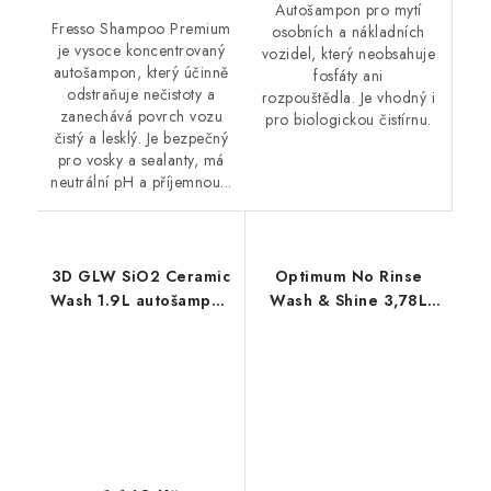
Autošampon pro mytí
Fresso Shampoo Premium
osobních a nákladních
je vysoce koncentrovaný
vozidel, který neobsahuje
autošampon, který účinně
fosfáty ani
odstraňuje nečistoty a
rozpouštědla. Je vhodný i
zanechává povrch vozu
pro biologickou čistírnu.
čistý a lesklý. Je bezpečný
pro vosky a sealanty, má
neutrální pH a příjemnou...
3D GLW SiO2 Ceramic
Optimum No Rinse
Wash 1.9L autošampon
Wash & Shine 3,78L
s keramikou
bezoplachový
autošampon