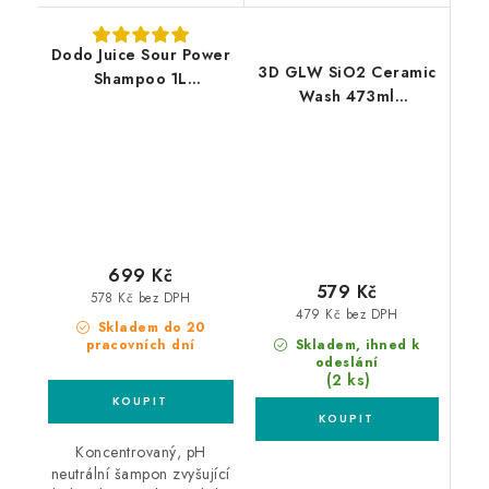
Dodo Juice Sour Power
3D GLW SiO2 Ceramic
Shampoo 1L
Wash 473ml
autošampon s voskem
autošampon s
keramikou
699 Kč
579 Kč
578 Kč bez DPH
479 Kč bez DPH
Skladem do 20
Skladem, ihned k
pracovních dní
odeslání
(2 ks)
Koncentrovaný, pH
neutrální šampon zvyšující