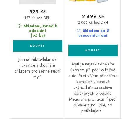
529 Kč
2 499 Kč
437 Kč bez DPH
2 065 Kč bez DPH
Skladem, ihned k
odeslání
Skladem do 5
(>5 ks)
pracovních dní
Jemná mikrovláknová
Mytí je nejzákladnějším
rukavice s dlouhým
úkonem při péči o každé
chlupem pro šetrné ruční
auto. Proto Vám přinášíme
mytí.
kompletní, cenově
zvýhodněnou sestavu
špičkových produktů
Meguiar's pro luxusní péči
o Vaše auto! Vše, co
potřebujete...