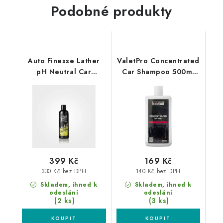
Podobné produkty
Auto Finesse Lather
ValetPro Concentrated
pH Neutral Car
Car Shampoo 500ml
Shampoo 500ml
autošampon
autošampon
399 Kč
169 Kč
330 Kč bez DPH
140 Kč bez DPH
Skladem, ihned k
Skladem, ihned k
odeslání
odeslání
(2 ks)
(3 ks)