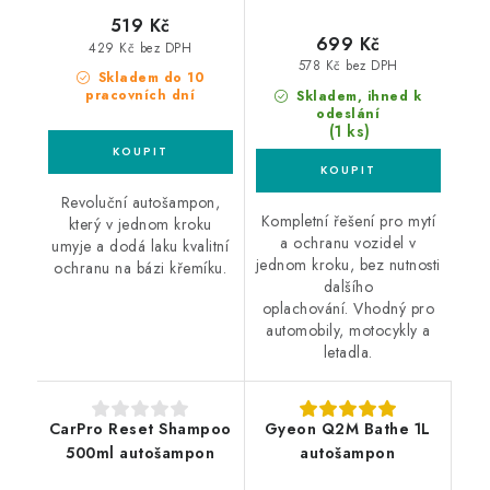
519 Kč
699 Kč
429 Kč bez DPH
578 Kč bez DPH
Skladem do 10
pracovních dní
Skladem, ihned k
odeslání
(1 ks)
Revoluční autošampon,
Kompletní řešení pro mytí
který v jednom kroku
a ochranu vozidel v
umyje a dodá laku kvalitní
jednom kroku, bez nutnosti
ochranu na bázi křemíku.
dalšího
oplachování. Vhodný pro
automobily, motocykly a
letadla.
CarPro Reset Shampoo
Gyeon Q2M Bathe 1L
500ml autošampon
autošampon