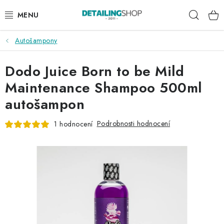
Přejít
Hleda
na
obsah
Autošampony
AKCE
Dodo Juice Born to be Mild
NOVINKY
Maintenance Shampoo 500ml
EXTERIÉR
autošampon
INTERIÉR
Podrobnosti hodnocení
1 hodnocení
PŘÍSLUŠENSTVÍ
DÁRKOVÉ SADY A POUKAZY
ČLÁNKY