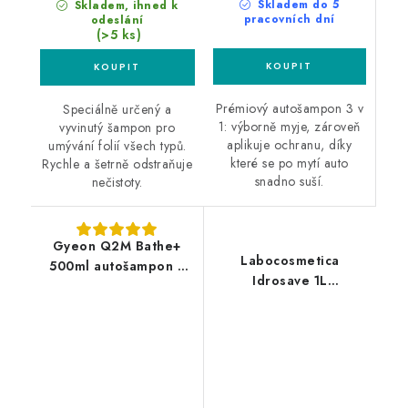
Skladem do 5
Skladem, ihned k
pracovních dní
odeslání
(>5 ks)
Prémiový autošampon 3 v
Speciálně určený a
1: výborně myje, zároveň
vyvinutý šampon pro
aplikuje ochranu, díky
umývání folií všech typů.
které se po mytí auto
Rychle a šetrně odstraňuje
snadno suší.
nečistoty.
Gyeon Q2M Bathe+
Labocosmetica
500ml autošampon s
Idrosave 1L
křemičitým sealantem
bezoplachový šampon
s polymery