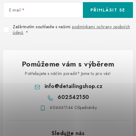
E-mail
PŘIHLÁSIT SE
Zaškrtnutím souhlasíte s našimi
podmínkami ochrany osobních
údajů
.
Pomůžeme vám s výběrem
Potřebujete s něčím poradit? Jsme tu pro vás!
info
@
detailingshop.cz
602542150
604661144 Objednávky