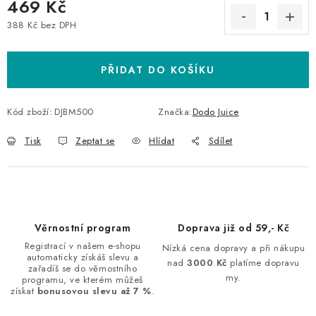
469 Kč
388 Kč bez DPH
Měrná cena:
PŘIDAT DO KOŠÍKU
Kód zboží:
DJBM500
Značka:
Dodo Juice
Tisk
Zeptat se
Hlídat
Sdílet
Věrnostní program
Doprava již od 59,- Kč
Registrací v našem e-shopu
Nízká cena dopravy a při nákupu
automaticky získáš slevu a
nad
3000 Kč
platíme dopravu
zařadíš se do věrnostního
my.
programu, ve kterém můžeš
získat
bonusovou slevu až 7 %
.