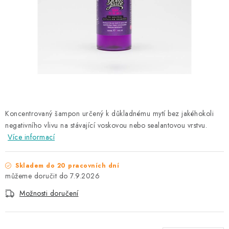
NAŠE SLUŽBY
KONTAKTY
PRODÁVANÉ ZNAČKY
BYDLENÍ
Věrnostní program
Všeobecné obchodní podmínky
Koncentrovaný šampon určený k důkladnému mytí bez jakéhokoli
negativního vlivu na stávající voskovou nebo sealantovou vrstvu.
Podmínky ochrany osobních údajů
Mapa serveru
Více informací
Skladem do 20 pracovních dní
7.9.2026
Možnosti doručení