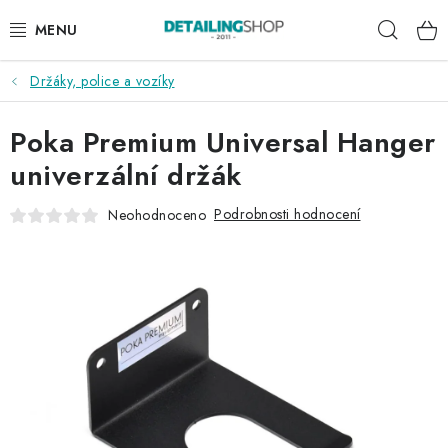
Přejít
Hleda
na
obsah
Držáky, police a vozíky
AKCE
Poka Premium Universal Hanger
NOVINKY
univerzální držák
EXTERIÉR
Podrobnosti hodnocení
Neohodnoceno
INTERIÉR
PŘÍSLUŠENSTVÍ
DÁRKOVÉ SADY A POUKAZY
ČLÁNKY