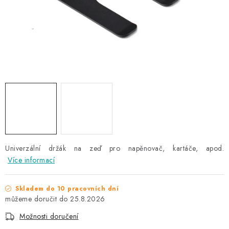
NAŠE SLUŽBY
KONTAKTY
PRODÁVANÉ ZNAČKY
BYDLENÍ
Věrnostní program
Všeobecné obchodní podmínky
Podmínky ochrany osobních údajů
Mapa serveru
Univerzální držák na zeď pro napěnovač, kartáče, apod.
Více informací
Skladem do 10 pracovních dní
25.8.2026
Možnosti doručení