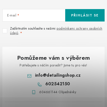
E-mail
PŘIHLÁSIT SE
Zaškrtnutím souhlasíte s našimi
podmínkami ochrany osobních
údajů
.
Pomůžeme vám s výběrem
Potřebujete s něčím poradit? Jsme tu pro vás!
info
@
detailingshop.cz
602542150
604661144 Objednávky