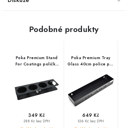
Diskuze
Podobné produkty
Poka Premium Stand
Poka Premium Tray
For Coatings polička
Glass 40cm police pro
pro keramické ochrany
detailingové
příslušenství na okna
349 Kč
649 Kč
288 Kč bez DPH
536 Kč bez DPH