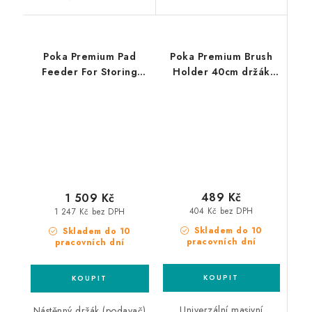
Poka Premium Pad
Poka Premium Brush
Feeder For Storing
Holder 40cm držák
Large Polishing Pads
štětců
podavač leštících
kotoučů
489 Kč
1 509 Kč
404 Kč bez DPH
1 247 Kč bez DPH
Skladem do 10
Skladem do 10
pracovních dní
pracovních dní
Univerzální masivní
Nástěnný držák (podavač)