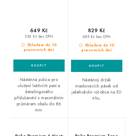
649 Kč
829 Kč
536 Kč bez DPH
685 Kč bez DPH
Skladem do 10
Skladem do 10
pracovních dní
pracovních dní
Nástěnná police pro
Nástěnný držák
uložení leštících past a
maskovacích pásek od
detailingového
jakéhokoliv výrobce na EU
příslušenství s maximálním
trhu.
průměrem obalu do 86
mm.
Poka Premium A Neat
Poka Premium Tape