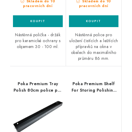
Skladem do 10
Skladem do 10
pracovních dní
pracovních dní
Nástěnná polička - držák
Nástěnná police pro
pro keramické ochrany s
uložení čistících a leštících
objemem 30 - 100 ml.
přípravků na okna v
obalech do maximálního
průměru 86 mm.
Poka Premium Tray
Poka Premium Shelf
Polish 80cm police pro
For Storing Polishing
leštící pasty
Pads 80cm držák
leštících padů