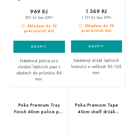
1 369 Kč
969 Kč
1 131 Kč bez DPH
801 Kč bez DPH
Skladem do 10
Skladem do 10
pracovních dní
pracovních dní
Nástěnný držák leštících
Nástěnná police pro
kotoučů o velikosti 83-165
uložení leštících past v
mm.
obalech do průměru 86
mm.
Poka Premium Tray
Poka Premium Tape
Finish 40cm police pro
40cm shelf držák
leštící pasty a
maskovacích pásek
příslušenství