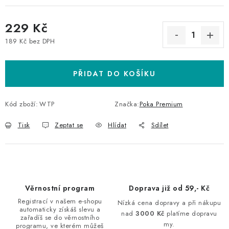
229 Kč
189 Kč bez DPH
Měrná cena:
PŘIDAT DO KOŠÍKU
Kód zboží:
WTP
Značka:
Poka Premium
Tisk
Zeptat se
Hlídat
Sdílet
Věrnostní program
Doprava již od 59,- Kč
Registrací v našem e-shopu
Nízká cena dopravy a při nákupu
automaticky získáš slevu a
nad
3000 Kč
platíme dopravu
zařadíš se do věrnostního
my.
programu, ve kterém můžeš