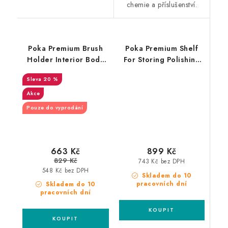
chemie a příslušenství.
Poka Premium Brush
Poka Premium Shelf
Holder Interior Body
For Storing Polishing
Wheels 80cm držák
Pads držák leštících
20 %
štětců
padů
Akce
Pouze do vyprodání
663 Kč
899 Kč
829 Kč
743 Kč bez DPH
548 Kč bez DPH
Skladem do 10
pracovních dní
Skladem do 10
pracovních dní