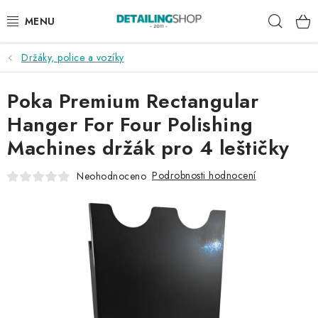
Přejít
Hleda
na
obsah
Držáky, police a vozíky
AKCE
Poka Premium Rectangular
NOVINKY
Hanger For Four Polishing
EXTERIÉR
Machines držák pro 4 leštičky
INTERIÉR
Podrobnosti hodnocení
Neohodnoceno
PŘÍSLUŠENSTVÍ
DÁRKOVÉ SADY A POUKAZY
ČLÁNKY