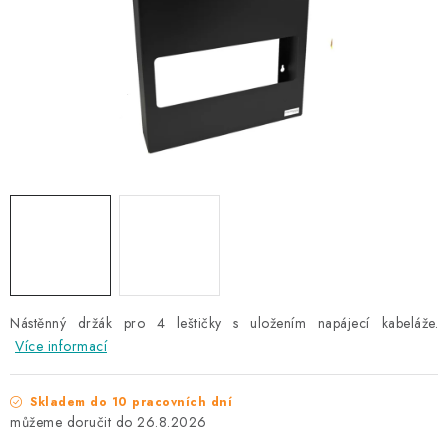
NAŠE SLUŽBY
KONTAKTY
PRODÁVANÉ ZNAČKY
BYDLENÍ
Věrnostní program
Všeobecné obchodní podmínky
Podmínky ochrany osobních údajů
Mapa serveru
Nástěnný držák pro 4 leštičky s uložením napájecí kabeláže.
Více informací
Skladem do 10 pracovních dní
26.8.2026