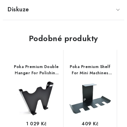
Diskuze
Podobné produkty
Poka Premium Double
Poka Premium Shelf
Hanger For Polishing
For Mini Machines
Machines dvojitý držák
držák na mini leštičku
leštiček
1 029 Kč
409 Kč