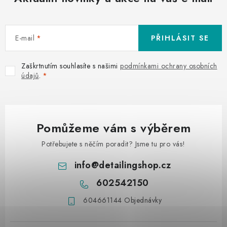
E-mail
PŘIHLÁSIT SE
Zaškrtnutím souhlasíte s našimi
podmínkami ochrany osobních
údajů
.
Pomůžeme vám s výběrem
Potřebujete s něčím poradit? Jsme tu pro vás!
info
@
detailingshop.cz
602542150
604661144 Objednávky