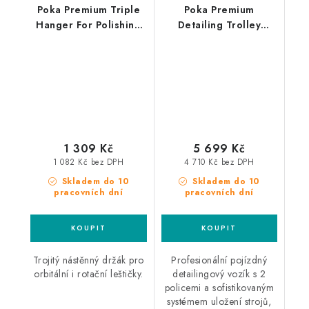
Poka Premium Triple
Poka Premium
Hanger For Polishing
Detailing Trolley
Machines trojitý držák
detailingový vozík
leštiček
1 309 Kč
5 699 Kč
1 082 Kč bez DPH
4 710 Kč bez DPH
Skladem do 10
Skladem do 10
pracovních dní
pracovních dní
Trojitý nástěnný držák pro
Profesionální pojízdný
orbitální i rotační leštičky.
detailingový vozík s 2
policemi a sofistikovaným
systémem uložení strojů,