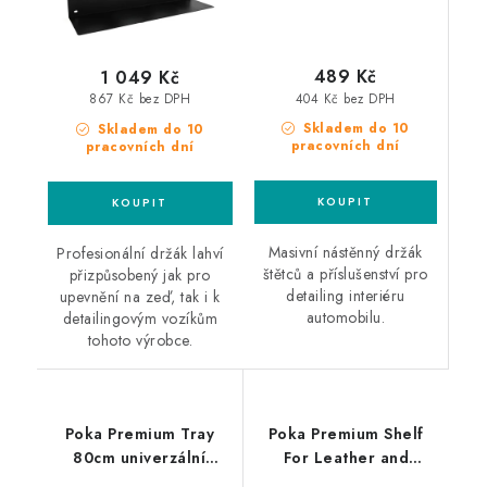
489 Kč
1 049 Kč
404 Kč bez DPH
867 Kč bez DPH
Skladem do 10
Skladem do 10
pracovních dní
pracovních dní
Masivní nástěnný držák
Profesionální držák lahví
štětců a příslušenství pro
přizpůsobený jak pro
detailing interiéru
upevnění na zeď, tak i k
automobilu.
detailingovým vozíkům
tohoto výrobce.
Poka Premium Tray
Poka Premium Shelf
80cm univerzální
For Leather and
police
Upholstery Brushes