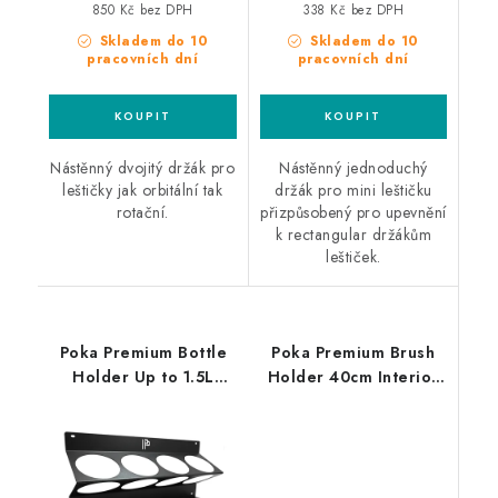
850 Kč bez DPH
338 Kč bez DPH
Skladem do 10
Skladem do 10
pracovních dní
pracovních dní
Nástěnný dvojitý držák pro
Nástěnný jednoduchý
leštičky jak orbitální tak
držák pro mini leštičku
rotační.
přizpůsobený pro upevnění
k rectangular držákům
leštiček.
Poka Premium Bottle
Poka Premium Brush
Holder Up to 1.5L
Holder 40cm Interior
držák lahví
držák štětců a
příslušenství pro
čištění interiéru