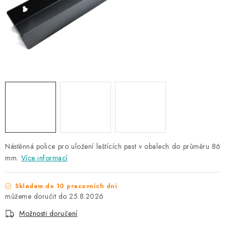
NAŠE SLUŽBY
KONTAKTY
PRODÁVANÉ ZNAČKY
BYDLENÍ
Věrnostní program
Všeobecné obchodní podmínky
Podmínky ochrany osobních údajů
Mapa serveru
Nástěnná police pro uložení leštících past v obalech do průměru 86
mm.
Více informací
Skladem do 10 pracovních dní
25.8.2026
Možnosti doručení