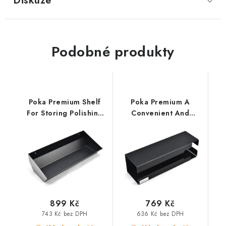
Diskuze
Podobné produkty
Poka Premium Shelf
Poka Premium A
For Storing Polishing
Convenient And
Pads držák leštících
Functional Tray For
padů
Small Polishing Pads
podavač leštících
kotoučů
899 Kč
769 Kč
743 Kč bez DPH
636 Kč bez DPH