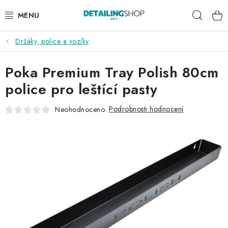
Přejít
Hleda
na
obsah
Držáky, police a vozíky
AKCE
Poka Premium Tray Polish 80cm
NOVINKY
police pro leštící pasty
EXTERIÉR
Podrobnosti hodnocení
Neohodnoceno
INTERIÉR
PŘÍSLUŠENSTVÍ
DÁRKOVÉ SADY A POUKAZY
ČLÁNKY