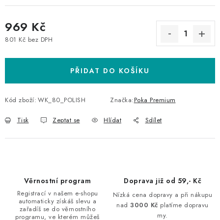
969 Kč
801 Kč bez DPH
Měrná cena:
PŘIDAT DO KOŠÍKU
Kód zboží:
WK_80_POLISH
Značka:
Poka Premium
Tisk
Zeptat se
Hlídat
Sdílet
Věrnostní program
Doprava již od 59,- Kč
Registrací v našem e-shopu
Nízká cena dopravy a při nákupu
automaticky získáš slevu a
nad
3000 Kč
platíme dopravu
zařadíš se do věrnostního
my.
programu, ve kterém můžeš