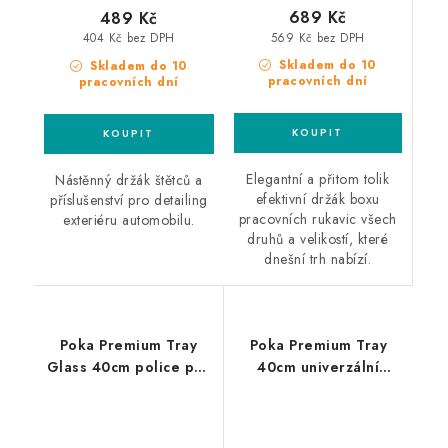
689 Kč
489 Kč
569 Kč bez DPH
404 Kč bez DPH
Skladem do 10
Skladem do 10
pracovních dní
pracovních dní
Elegantní a přitom tolik
Nástěnný držák štětců a
efektivní držák boxu
příslušenství pro detailing
pracovních rukavic všech
exteriéru automobilu.
druhů a velikostí, které
dnešní trh nabízí.
Poka Premium Tray
Poka Premium Tray
Glass 40cm police pro
40cm univerzální
detailingové
police
příslušenství na okna