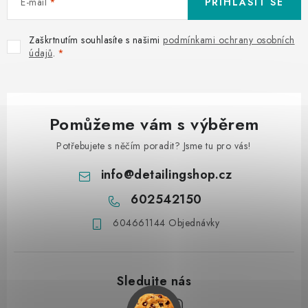
E-mail
PŘIHLÁSIT SE
Zaškrtnutím souhlasíte s našimi
podmínkami ochrany osobních
údajů
.
Pomůžeme vám s výběrem
Potřebujete s něčím poradit? Jsme tu pro vás!
info
@
detailingshop.cz
602542150
604661144 Objednávky