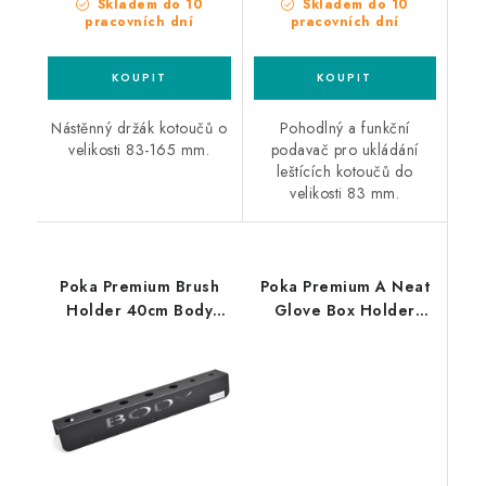
Skladem do 10
Skladem do 10
pracovních dní
pracovních dní
Nástěnný držák kotoučů o
Pohodlný a funkční
velikosti 83-165 mm.
podavač pro ukládání
leštících kotoučů do
velikosti 83 mm.
Poka Premium Brush
Poka Premium A Neat
Holder 40cm Body
Glove Box Holder
držák štětců a
držák na rukavice
příslušenství pro čištění
exteriéru