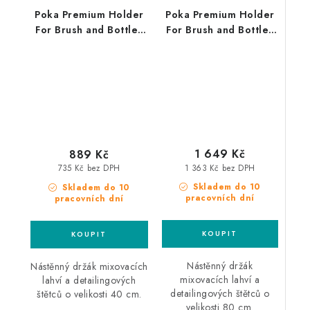
Poka Premium Holder
Poka Premium Holder
For Brush and Bottles
For Brush and Bottles
40cm držák štětců a
Interior Body Wheels
mixovacích lahví
80cm držák štětců a
mixovacích lahví
1 649 Kč
889 Kč
1 363 Kč bez DPH
735 Kč bez DPH
Skladem do 10
Skladem do 10
pracovních dní
pracovních dní
Nástěnný držák
Nástěnný držák mixovacích
mixovacích lahví a
lahví a detailingových
detailingových štětců o
štětců o velikosti 40 cm.
velikosti 80 cm.