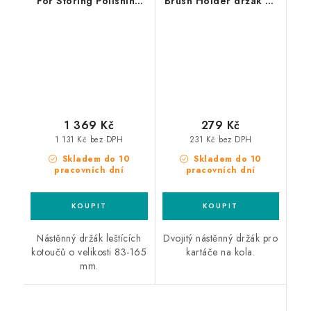
For Storing Polishing
Brush Holder držák na
Pads 80cm držák
kartáče
leštících padů
1 369 Kč
279 Kč
1 131 Kč bez DPH
231 Kč bez DPH
Skladem do 10
Skladem do 10
pracovních dní
pracovních dní
Nástěnný držák leštících
Dvojitý nástěnný držák pro
kotoučů o velikosti 83-165
kartáče na kola.
mm.