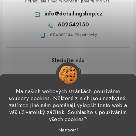
Potřebujete s něčím poradit? Jsme tu pro vás!
info
@
detailingshop.cz
602542150
604661144 Objednávky
Z
Na našich webových stránkách používáme
á
soubory cookies. Některé z nich jsou nezbytné,
Přijímáme online platby
p
zatímco jiné nám pomáhají vylepšit tento web a
váš uživatelský zážitek. Souhlasíte s používáním
a
Detailingclub
Dodo Juice
Gyeon Quartz
ValetPRO
všech cookies?
t
Microfiber Madness
í
Nastavení