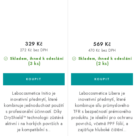
329 Kč
569 Kč
272 Kč bez DPH
470 Kč bez DPH
Skladem, ihned k odeslání
Skladem, ihned k odeslání
(3 ks)
(2 ks)
Labocosmetica Initio je
Labocosmetica Libera je
inovativní předmytí, které
inovativní předmytí, které
kombinuje jednoduchost použití
kombinuje sílu průmyslového
s profesionální účinností. Díky
TFR s bezpečností prémiového
DryShield™ technologii zůstává
produktu. Je ideální pro ochranu
aktivní i na horkých površích a
povrchů, včetně PPF fólií, a
je kompatibilní s...
zajišťuje hluboké čištění...