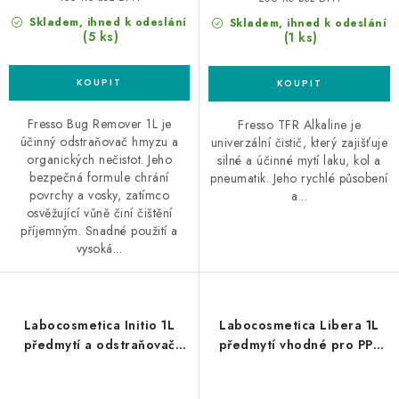
Skladem, ihned k odeslání
Skladem, ihned k odeslání
(5 ks)
(1 ks)
Fresso Bug Remover 1L je
Fresso TFR Alkaline je
účinný odstraňovač hmyzu a
univerzální čistič, který zajišťuje
organických nečistot. Jeho
silné a účinné mytí laku, kol a
bezpečná formule chrání
pneumatik. Jeho rychlé působení
povrchy a vosky, zatímco
a...
osvěžující vůně činí čištění
příjemným. Snadné použití a
vysoká...
Labocosmetica Initio 1L
Labocosmetica Libera 1L
předmytí a odstraňovač
předmytí vhodné pro PPF
hmyzu
fólie