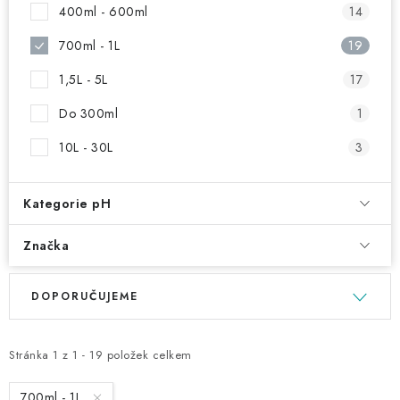
NAŠE SLUŽBY
400ml - 600ml
14
700ml - 1L
19
KONTAKTY
1,5L - 5L
17
PRODÁVANÉ ZNAČKY
Do 300ml
1
BYDLENÍ
10L - 30L
3
Věrnostní program
Všeobecné obchodní podmínky
Kategorie pH
Podmínky ochrany osobních údajů
Mapa serveru
Značka
V
Ř
DOPORUČUJEME
ý
a
p
z
i
e
Stránka
1
z
1
-
19
položek celkem
s
n
700ml - 1L