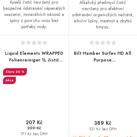
Kyselý čistič navržený pro
Alkalický předmycí čistič
bezpečné odstranění vápenatých
navržený pro efektivní
usazenin, minerálních nánosů a
odstranění organických nečistot,
špíny z povrchu vozu bez
silniční špíny, mastnot a zbytků
potřeby vody.
hmyzu.
Liquid Elements WRAPPED
Bilt Hamber Surfex HD All
Folienreiniger 1L čistič
Purpose
ochranných fólií
Cleaner/Degreaser 1L
20 %
univerzální čistič
Akce
207 Kč
389 Kč
259 Kč
321 Kč bez DPH
171 Kč bez DPH