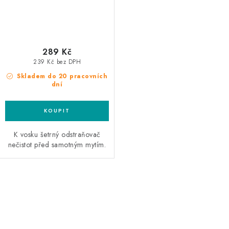
289 Kč
239 Kč bez DPH
Skladem do 20 pracovních
dní
K vosku šetrný odstraňovač
nečistot před samotným mytím.
O
v
l
á