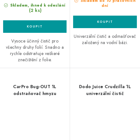
Skladem do 10 pracovních
Skladem, ihned k odeslání
dní
(2 ks)
Univerzální čistič a odmašťovač
Vysoce účinný čistič pro
založený na vodní bázi.
všechny druhy folií. Snadno a
rychle odstraňuje veškeré
znečištění z folie.
CarPro Bug-OUT 1L
Dodo Juice Crudzilla 1L
odstraňovač hmyzu
univerzální čistič