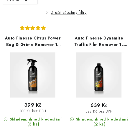
p
í
r
p
Zrušit všechny filtry
o
r
d
o
u
d
Auto Finesse Citrus Power
Auto Finesse Dynamite
k
u
Bug & Grime Remover 1L
Traffic Film Remover 1L
t
k
pH neutrální odstraňovač
univerzální čistič
hmyzu a špíny
ů
t
ů
399 Kč
639 Kč
330 Kč bez DPH
528 Kč bez DPH
Skladem, ihned k odeslání
Skladem, ihned k odeslání
(3 ks)
(2 ks)