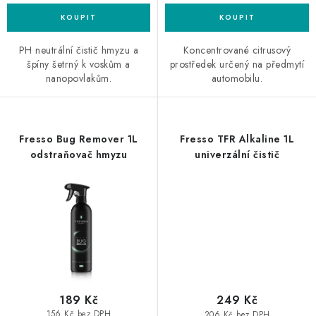
PH neutrální čistič hmyzu a
Koncentrované citrusový
špíny šetrný k voskům a
prostředek určený na předmytí
nanopovlakům.
automobilu.
Fresso Bug Remover 1L
Fresso TFR Alkaline 1L
odstraňovač hmyzu
univerzální čistič
189 Kč
249 Kč
156 Kč bez DPH
206 Kč bez DPH