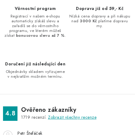
d
Věrnostní program
Doprava již od 59,- Kč
a
Registrací v našem e-shopu
Nízká cena dopravy a při nákupu
automaticky získáš slevu a
nad
3000 Kč
platíme dopravu
c
zařadíš se do věrnostního
my.
í
programu, ve kterém můžeš
získat
bonusovou slevu až 7 %
.
p
r
v
k
Doručení již následující den
y
Objednávky skladem vyřizujeme
v
v nejkratším možném termínu.
ý
p
i
s
Ověřeno zákazníky
4.8
u
1719
recenzí.
Zobrazit všechny recenze
Petr Štefáček