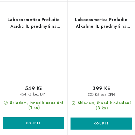
Labocosmetica Preludio
Labocosmetica Preludio
Acidic 1L předmytí na
Alkaline 1L předmytí na
minerální nečistoty
organické nečistoty
549 Kč
399 Kč
454 Kč bez DPH
330 Kč bez DPH
Skladem, ihned k odeslání
Skladem, ihned k odeslání
(1 ks)
(3 ks)