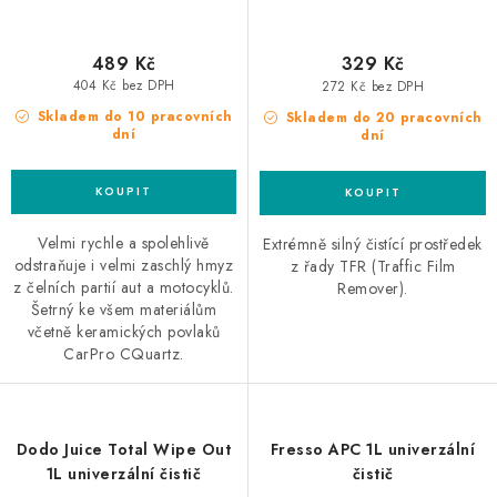
489 Kč
329 Kč
404 Kč bez DPH
272 Kč bez DPH
Skladem do 10 pracovních
Skladem do 20 pracovních
dní
dní
Velmi rychle a spolehlivě
Extrémně silný čistící prostředek
odstraňuje i velmi zaschlý hmyz
z řady TFR (Traffic Film
z čelních partií aut a motocyklů.
Remover).
Šetrný ke všem materiálům
včetně keramických povlaků
CarPro CQuartz.
Dodo Juice Total Wipe Out
Fresso APC 1L univerzální
1L univerzální čistič
čistič