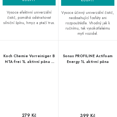
Vysoce efektivní univerzální
Vysoce účinný univerzální čistič,
čistič, pomáhá odstraňovat
neobsahující fosfáty ani
silniční špínu, hmyz a ptačí trus.
rozpouštědla. Vhodný jak k
ručnímu, tak vysokotlakému
mytí vozidel.
Koch Chemie Vorreiniger B
Sonax PROFILINE Actifoam
NTA-frei 1L aktivní pěna a
Energy 1L aktivní pěna
odstraňovač hmyzu
279 Kč
399 Kč