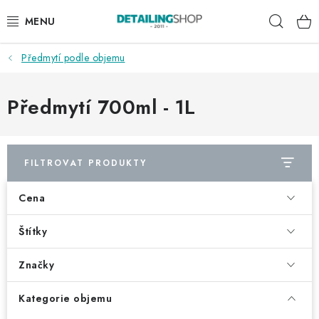
Přejít
Hleda
na
obsah
Předmytí podle objemu
AKCE
NOVINKY
Předmytí 700ml - 1L
EXTERIÉR
FILTROVAT PRODUKTY
INTERIÉR
Cena
PŘÍSLUŠENSTVÍ
Štítky
DÁRKOVÉ SADY A POUKAZY
Značky
ČLÁNKY
Kategorie objemu