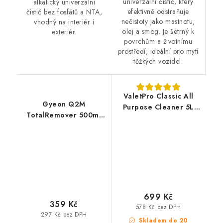
univerzální čistič, který
alkalický univerzální
efektivně odstraňuje
čistič bez fosfátů a NTA,
nečistoty jako mastnotu,
vhodný na interiér i
olej a smog. Je šetrný k
exteriér.
povrchům a životnímu
prostředí, ideální pro mytí
těžkých vozidel.
ValetPro Classic All
Gyeon Q2M
Purpose Cleaner 5L
TotalRemover 500ml
univerzální čistič
odstraňovač
keramických povlaků a
vosků
699 Kč
359 Kč
578 Kč bez DPH
297 Kč bez DPH
Skladem do 20