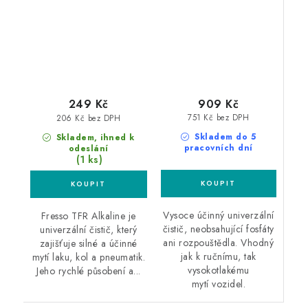
909 Kč
249 Kč
751 Kč bez DPH
206 Kč bez DPH
Skladem do 5
Skladem, ihned k
pracovních dní
odeslání
(1 ks)
Vysoce účinný univerzální
Fresso TFR Alkaline je
čistič, neobsahující fosfáty
univerzální čistič, který
ani rozpouštědla. Vhodný
zajišťuje silné a účinné
jak k ručnímu, tak
mytí laku, kol a pneumatik.
vysokotlakému
Jeho rychlé působení a...
mytí vozidel.