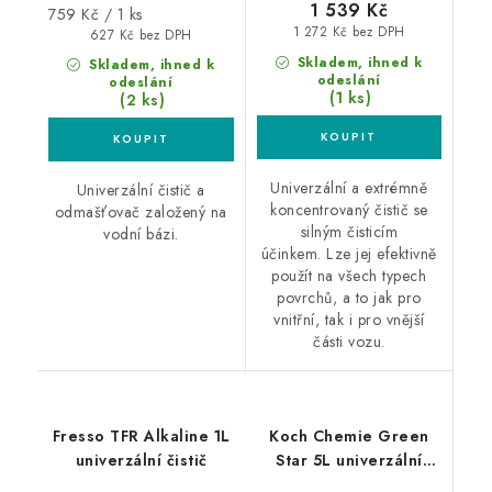
1 539 Kč
Měrná
759 Kč / 1 ks
1 272 Kč bez DPH
cena:
627 Kč bez DPH
Skladem, ihned k
Skladem, ihned k
odeslání
odeslání
(1 ks)
(2 ks)
Univerzální a extrémně
Univerzální čistič a
koncentrovaný čistič se
odmašťovač založený na
silným čisticím
vodní bázi.
účinkem. Lze jej efektivně
použít na všech typech
povrchů, a to jak pro
vnitřní, tak i pro vnější
části vozu.
Fresso TFR Alkaline 1L
Koch Chemie Green
univerzální čistič
Star 5L univerzální
čistič