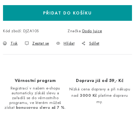
PŘIDAT DO KOŠÍKU
Kód zboží:
DJZA10S
Značka:
Dodo Juice
Tisk
Zeptat se
Hlídat
Sdílet
Věrnostní program
Doprava již od 59,- Kč
Registrací v našem e-shopu
Nízká cena dopravy a při nákupu
automaticky získáš slevu a
nad
3000 Kč
platíme dopravu
zařadíš se do věrnostního
my.
programu, ve kterém můžeš
získat
bonusovou slevu až 7 %
.