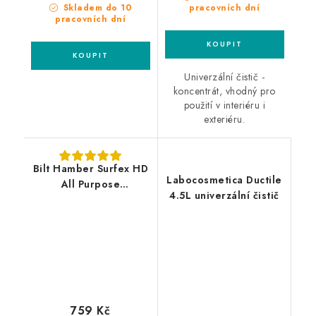
Skladem do 10
pracovních dní
pracovních dní
Univerzální čistič -
koncentrát, vhodný pro
použití v interiéru i
exteriéru.
Bilt Hamber Surfex HD
Labocosmetica Ductile
All Purpose
4.5L univerzální čistič
Cleaner/Degreaser 5L
univerzální čistič
759 Kč