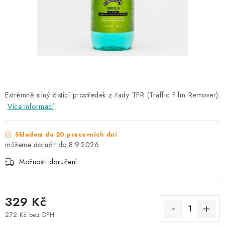
NAŠE SLUŽBY
KONTAKTY
PRODÁVANÉ ZNAČKY
BYDLENÍ
Extrémně silný čistící prostředek z řady TFR (Traffic Film Remover).
Více informací
Věrnostní program
Všeobecné obchodní podmínky
Podmínky ochrany osobních údajů
Mapa serveru
Skladem do 20 pracovních dní
8.9.2026
Možnosti doručení
329 Kč
272 Kč bez DPH
Měrná cena: