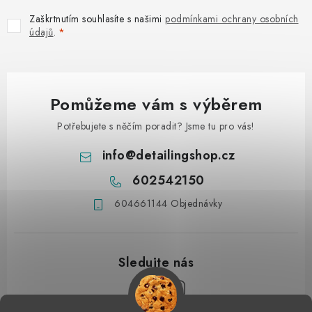
Zaškrtnutím souhlasíte s našimi
podmínkami ochrany osobních
údajů
.
Pomůžeme vám s výběrem
Potřebujete s něčím poradit? Jsme tu pro vás!
info
@
detailingshop.cz
602542150
604661144 Objednávky