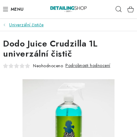
Přejít
Hleda
na
obsah
Univerzální čističe
AKCE
Dodo Juice Crudzilla 1L
NOVINKY
univerzální čistič
EXTERIÉR
Podrobnosti hodnocení
Neohodnoceno
INTERIÉR
PŘÍSLUŠENSTVÍ
DÁRKOVÉ SADY A POUKAZY
ČLÁNKY