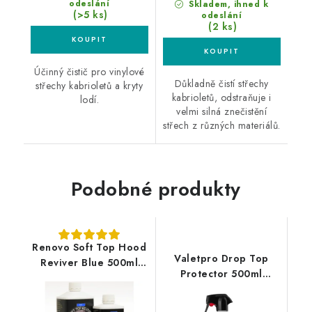
odeslání
Skladem, ihned k
(>5 ks)
odeslání
(2 ks)
Účinný čistič pro vinylové
Důkladně čistí střechy
střechy kabrioletů a kryty
kabrioletů, odstraňuje i
lodí.
velmi silná znečistění
střech z různých materiálů.
Podobné produkty
Renovo Soft Top Hood
Valetpro Drop Top
Reviver Blue 500ml
Protector 500ml
oživovač textilních
impregnace plátěných
střech
střech