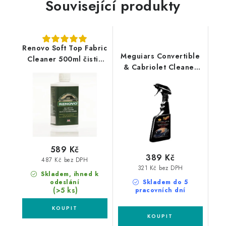
Související produkty
Renovo Soft Top Fabric
Meguiars Convertible
Cleaner 500ml čistič
& Cabriolet Cleaner
textilních střech
450ml čistič střech
kabrioletů
589 Kč
389 Kč
487 Kč bez DPH
321 Kč bez DPH
Skladem, ihned k
odeslání
Skladem do 5
(>5 ks)
pracovních dní