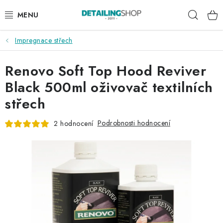
Přejít
Hleda
na
obsah
Impregnace střech
AKCE
Renovo Soft Top Hood Reviver
NOVINKY
Black 500ml oživovač textilních
EXTERIÉR
střech
INTERIÉR
Podrobnosti hodnocení
2 hodnocení
PŘÍSLUŠENSTVÍ
DÁRKOVÉ SADY A POUKAZY
ČLÁNKY