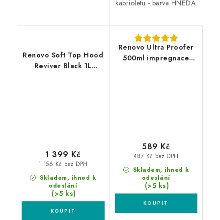
kabrioletu - barva HNĚDÁ.
Renovo Ultra Proofer
Renovo Soft Top Hood
500ml impregnace
Reviver Black 1L
textilních střech
oživovač textilních
střech
589 Kč
1 399 Kč
487 Kč bez DPH
1 156 Kč bez DPH
Skladem, ihned k
Skladem, ihned k
odeslání
(>5 ks)
odeslání
(>5 ks)