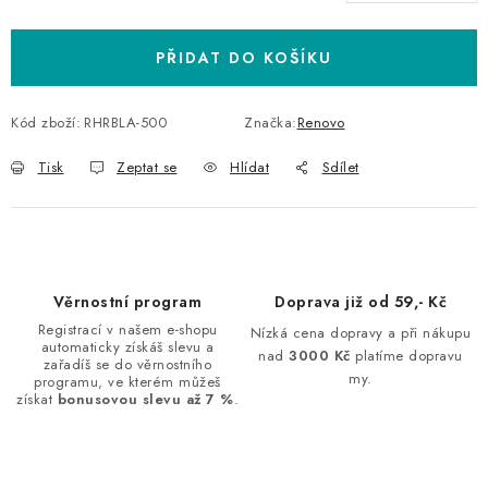
Měrná cena:
PŘIDAT DO KOŠÍKU
Kód zboží:
RHRBLA-500
Značka:
Renovo
Tisk
Zeptat se
Hlídat
Sdílet
Věrnostní program
Doprava již od 59,- Kč
Registrací v našem e-shopu
Nízká cena dopravy a při nákupu
automaticky získáš slevu a
nad
3000 Kč
platíme dopravu
zařadíš se do věrnostního
my.
programu, ve kterém můžeš
získat
bonusovou slevu až 7 %
.