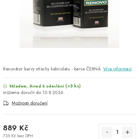
NAŠE SLUŽBY
KONTAKTY
PRODÁVANÉ ZNAČKY
BYDLENÍ
Věrnostní program
Všeobecné obchodní podmínky
Renovátor barvy střechy kabrioletu - barva ČERNÁ.
Více informací
Podmínky ochrany osobních údajů
Mapa serveru
(>5 ks)
Skladem, ihned k odeslání
10.8.2026
Možnosti doručení
889 Kč
735 Kč bez DPH