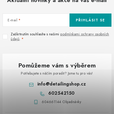
E-mail
PŘIHLÁSIT SE
Zaškrtnutím souhlasíte s našimi
podmínkami ochrany osobních
údajů
.
Pomůžeme vám s výběrem
Potřebujete s něčím poradit? Jsme tu pro vás!
info
@
detailingshop.cz
602542150
604661144 Objednávky