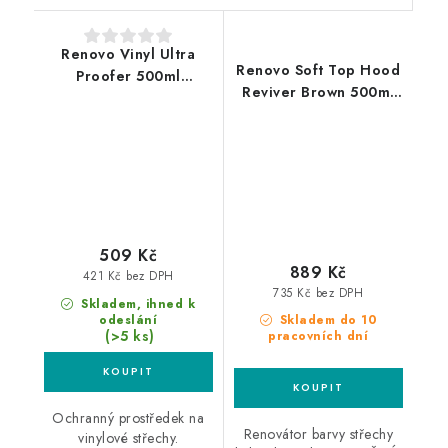
Renovo Vinyl Ultra
Renovo Soft Top Hood
Proofer 500ml
Reviver Brown 500ml
impregnace vinylových
oživovač textilních
střech
střech
509 Kč
889 Kč
421 Kč bez DPH
735 Kč bez DPH
Skladem, ihned k
odeslání
Skladem do 10
(>5 ks)
pracovních dní
Ochranný prostředek na
Renovátor barvy střechy
vinylové střechy.