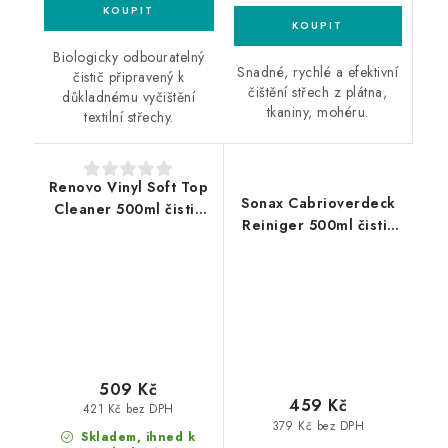
Biologicky odbouratelný
Snadné, rychlé a efektivní
čistič připravený k
čištění střech z plátna,
důkladnému vyčištění
tkaniny, mohéru.
textilní střechy.
Renovo Vinyl Soft Top
Sonax Cabrioverdeck
Cleaner 500ml čistič
Reiniger 500ml čistič
vinylových střech
střech kabrioletů
509 Kč
459 Kč
421 Kč bez DPH
379 Kč bez DPH
Skladem, ihned k