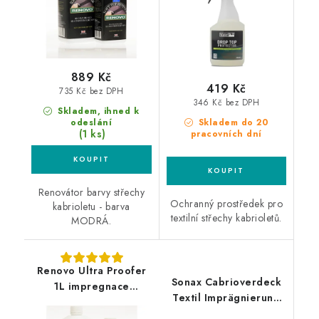
889 Kč
419 Kč
735 Kč bez DPH
346 Kč bez DPH
Skladem, ihned k
odeslání
Skladem do 20
(1 ks)
pracovních dní
Renovátor barvy střechy
Ochranný prostředek pro
kabrioletu - barva
textilní střechy kabrioletů.
MODRÁ.
Renovo Ultra Proofer
Sonax Cabrioverdeck
1L impregnace
Textil Imprägnierung
textilních střech
250ml impregnace