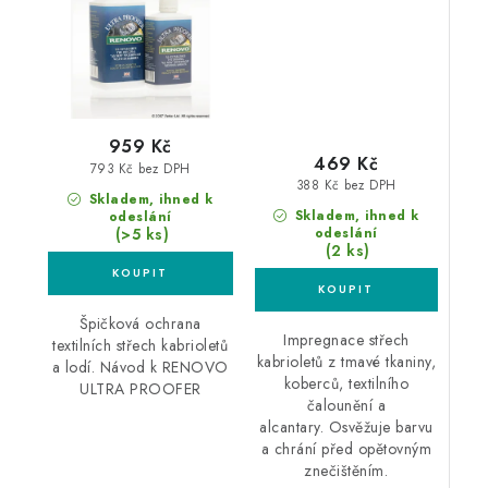
střechy kabrioletu
959 Kč
469 Kč
793 Kč bez DPH
388 Kč bez DPH
Skladem, ihned k
Skladem, ihned k
odeslání
(>5 ks)
odeslání
(2 ks)
Špičková ochrana
Impregnace střech
textilních střech kabrioletů
kabrioletů z tmavé tkaniny,
a lodí. Návod k RENOVO
koberců, textilního
ULTRA PROOFER
čalounění a
alcantary. Osvěžuje barvu
a chrání před opětovným
znečištěním.