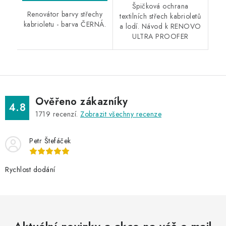
Špičková ochrana
Renovátor barvy střechy
textilních střech kabrioletů
kabrioletu - barva ČERNÁ.
a lodí. Návod k RENOVO
ULTRA PROOFER
Ověřeno zákazníky
4.8
1719
recenzí.
Zobrazit všechny recenze
Petr Štefáček
Rychlost dodání
Aktuální novinky a akce na váš e-mail