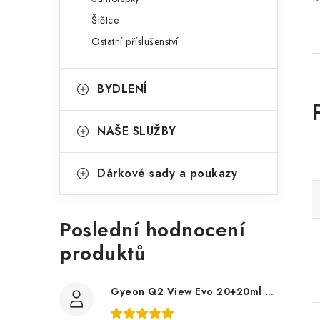
Štětce
Ostatní příslušenství
BYDLENÍ
NAŠE SLUŽBY
Dárkové sady a poukazy
Poslední hodnocení
produktů
Gyeon Q2 View Evo 20+20ml nanopovlak na okna