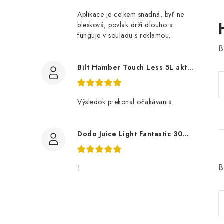
Aplikace je celkem snadná, byť ne
blesková, povlak drží dlouho a
funguje v souladu s reklamou.
B
Bilt Hamber Touch Less 5L aktivní pěna
Výsledok prekonal očakávania.
Dodo Juice Light Fantastic 30ml měkký vosk
B
1