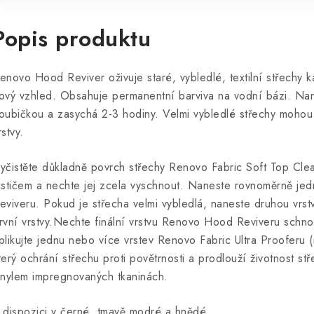
Popis produktu
enovo Hood Reviver oživuje staré, vybledlé, textilní střechy ka
ový vzhled. Obsahuje permanentní barviva na vodní bázi. Na
oubičkou a zasychá 2-3 hodiny. Velmi vybledlé střechy moho
rstvy.
yčistěte důkladně povrch střechy Renovo Fabric Soft Top Cl
ističem a nechte jej zcela vyschnout. Naneste rovnoměrně je
eviveru. Pokud je střecha velmi vybledlá, naneste druhou vrs
rvní vrstvy.Nechte finální vrstvu Renovo Hood Reviveru schn
plikujte jednu nebo více vrstev Renovo Fabric Ultra Prooferu 
terý ochrání střechu proti povětrnosti a prodlouží životnost st
inylem impregnovaných tkaninách.
 dispozici v černé, tmavě modré a hnědé.