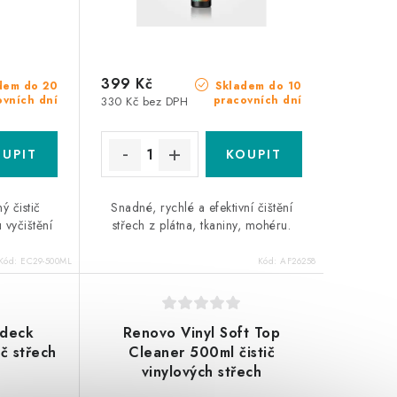
399 Kč
dem do 20
Skladem do 10
ovních dní
pracovních dní
330 Kč bez DPH
ý čistič
Snadné, rychlé a efektivní čištění
 vyčištění
střech z plátna, tkaniny, mohéru.
Kód:
EC29-500ML
Kód:
AF26258
rdeck
Renovo Vinyl Soft Top
ič střech
Cleaner 500ml čistič
vinylových střech