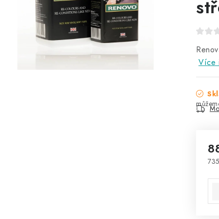
st
Renová
Více 
Skl
Mo
8
735
Mě