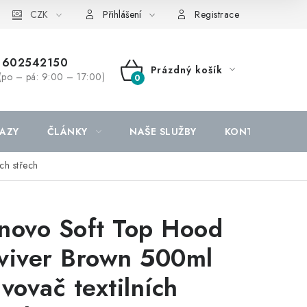
CZK
Přihlášení
Registrace
602542150
Prázdný košík
(po – pá: 9:00 – 17:00)
NÁKUPNÍ
KOŠÍK
AZY
ČLÁNKY
NAŠE SLUŽBY
KONTAKTY
ch střech
novo Soft Top Hood
viver Brown 500ml
ivovač textilních