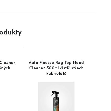
rodukty
 Cleaner
Auto Finesse Rag Top Hood
těných
Cleaner 500ml čistič střech
kabrioletů