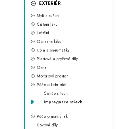
g
EXTERIÉR
r
o
Mytí a sušení
a
r
Čištění laku
n
i
Leštění
e
n
Ochrana laku
í
Kola a pneumatiky
Plastové a pryžové díly
p
Okna
a
Motorový prostor
n
Péče o kabriolet
Čističe střech
e
Impregnace střech
l
Péče o matný lak
Kovové díly