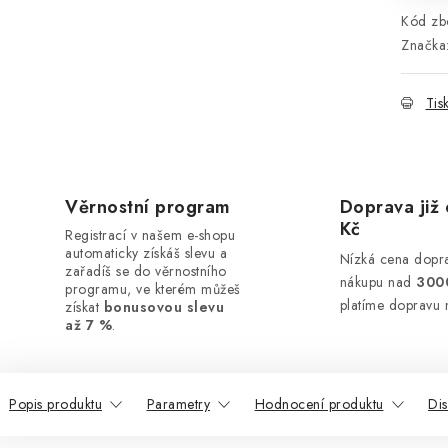
Kód zbo
Značka
Tis
Věrnostní program
Doprava již 
Kč
Registrací v našem e-shopu
automaticky získáš slevu a
Nízká cena dopra
zařadíš se do věrnostního
nákupu nad
300
programu, ve kterém můžeš
platíme dopravu 
získat
bonusovou slevu
až 7 %
.
Popis produktu
Parametry
Hodnocení produktu
Di