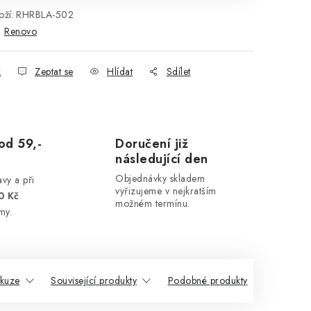
ží:
RHRBLA-502
:
Renovo
k
Zeptat se
Hlídat
Sdílet
od 59,-
Doručení již
následující den
Objednávky skladem
vy a při
vyřizujeme v nejkratším
0 Kč
možném termínu.
my.
skuze
Související produkty
Podobné produkty