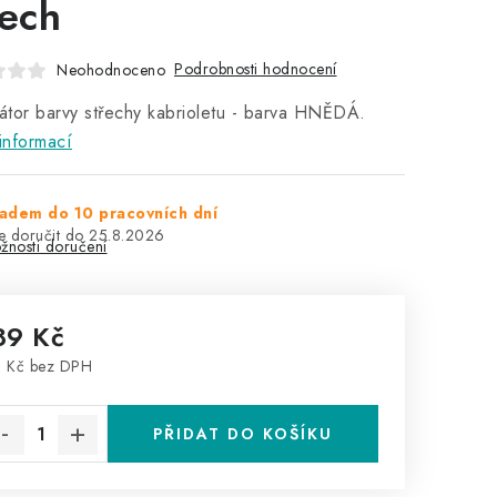
řech
Podrobnosti hodnocení
Neohodnoceno
tor barvy střechy kabrioletu - barva HNĚDÁ.
informací
adem do 10 pracovních dní
25.8.2026
žnosti doručení
89 Kč
 Kč bez DPH
rná cena:
PŘIDAT DO KOŠÍKU