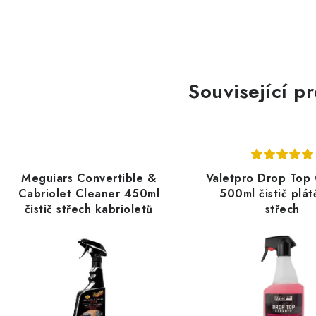
Související p
Meguiars Convertible &
Valetpro Drop Top
Cabriolet Cleaner 450ml
500ml čistič plá
čistič střech kabrioletů
střech