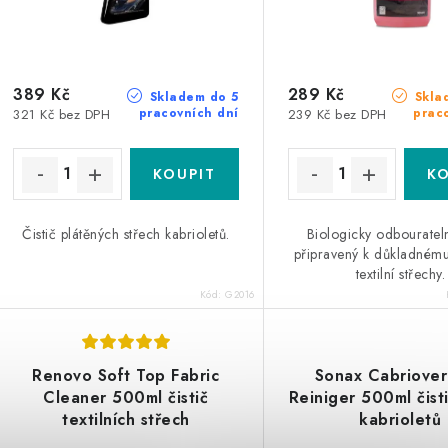
389 Kč
289 Kč
Skladem do 5
Skla
pracovních dní
prac
321 Kč bez DPH
239 Kč bez DPH
Čistič plátěných střech kabrioletů.
Biologicky odbourateln
připravený k důkladnému
textilní střechy.
Kód:
G2016
Renovo Soft Top Fabric
Sonax Cabriove
Cleaner 500ml čistič
Reiniger 500ml čist
textilních střech
kabrioletů