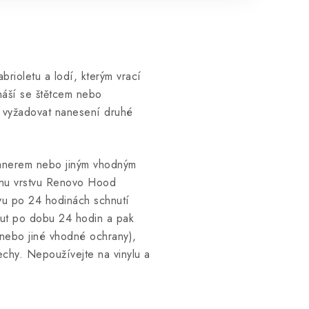
brioletu a lodí, kterým vrací
náší se štětcem nebo
u vyžadovat nanesení druhé
eanerem nebo jiným vhodným
dnu vrstvu Renovo Hood
tvu po 24 hodinách schnutí
out po dobu 24 hodin a pak
(nebo jiné vhodné ochrany),
řechy. Nepoužívejte na vinylu a