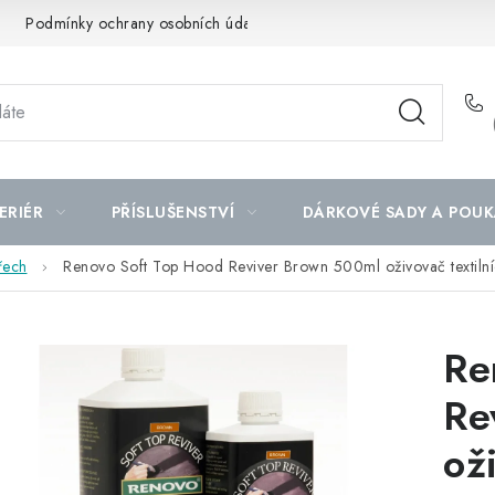
Podmínky ochrany osobních údajů
Mapa serveru
ERIÉR
PŘÍSLUŠENSTVÍ
DÁRKOVÉ SADY A POUK
řech
Renovo Soft Top Hood Reviver Brown 500ml oživovač textilní
Re
Re
ož