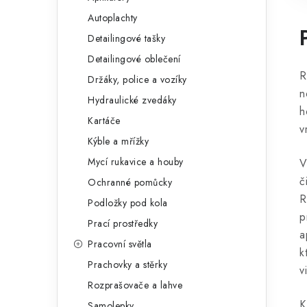
Autoplachty
Detailingové tašky
Detailingové oblečení
R
Držáky, police a vozíky
n
Hydraulické zvedáky
h
Kartáče
v
Kýble a mřížky
Mycí rukavice a houby
V
č
Ochranné pomůcky
R
Podložky pod kola
p
Prací prostředky
a
Pracovní světla
k
Prachovky a stěrky
v
Rozprašovače a lahve
K
Samolepky