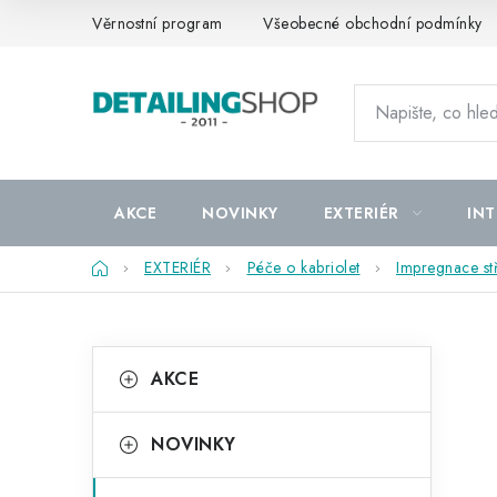
Přejít
Věrnostní program
Všeobecné obchodní podmínky
na
obsah
AKCE
NOVINKY
EXTERIÉR
INT
Domů
EXTERIÉR
Péče o kabriolet
Impregnace st
P
K
Přeskočit
AKCE
kategorie
a
o
t
s
NOVINKY
e
t