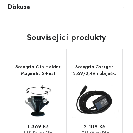
Diskuze
Související produkty
Scangrip Clip Holder
Scangrip Charger
Magnetic 2-Post
12,6V/2,4A nabíječka
nastavitelný držák s
pro světla Nova 3K
magnetem pro světla
C+R A Vega Lite 1500
Line Light
C+R
1 369 Kč
2 109 Kč
1 131 Kč bez DPH
1 743 Kč bez DPH