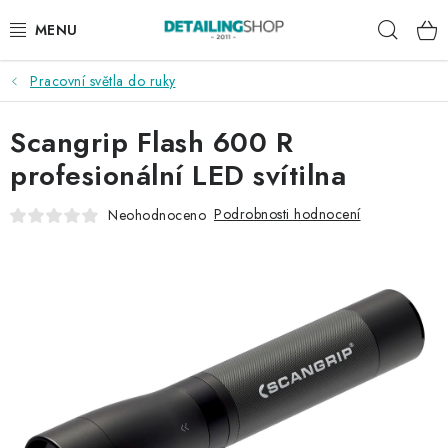
Přejít
Hleda
na
obsah
Pracovní světla do ruky
AKCE
Scangrip Flash 600 R
NOVINKY
profesionální LED svítilna
EXTERIÉR
Podrobnosti hodnocení
Neohodnoceno
INTERIÉR
PŘÍSLUŠENSTVÍ
DÁRKOVÉ SADY A POUKAZY
ČLÁNKY