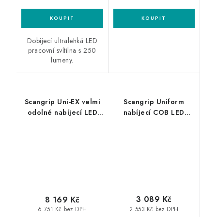
Dobíjecí ultralehká LED
pracovní svítilna s 250
lumeny.
Scangrip Uni-EX velmi
Scangrip Uniform
odolné nabíjecí LED
nabíjecí COB LED
pracovní světlo do
pracovní světlo
výbušných prostředí
3 089 Kč
8 169 Kč
2 553 Kč bez DPH
6 751 Kč bez DPH