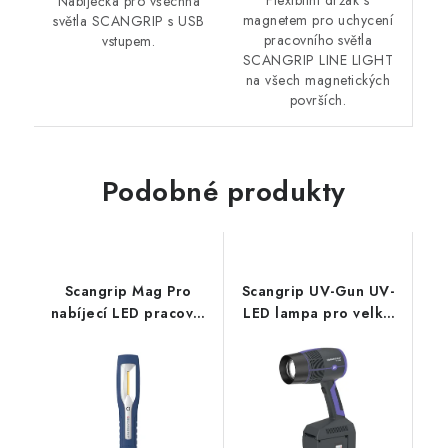
Flexibilní držák s
Nabíječka pro všechna
magnetem pro uchycení
světla SCANGRIP s USB
pracovního světla
vstupem.
SCANGRIP LINE LIGHT
na všech magnetických
površích.
Podobné produkty
Scangrip Mag Pro
Scangrip UV-Gun UV-
nabíjecí LED pracovní
LED lampa pro velké
světlo
oblasti vytvrzování