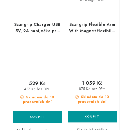
Scangrip Charger USB
Scangrip Flexible Arm
5V, 2A nabíječka pro
With Magnet flexibilní
světla Scangrip S USB
držák s magnetem pro
vstupem
Line Light
1 059 Kč
529 Kč
875 Kč bez DPH
437 Kč bez DPH
Skladem do 10
Skladem do 10
pracovních dní
pracovních dní