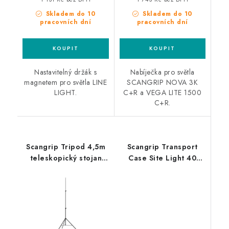
Skladem do 10
Skladem do 10
pracovních dní
pracovních dní
Nastavitelný držák s
Nabíječka pro světla
magnetem pro světla LINE
SCANGRIP NOVA 3K
LIGHT.
C+R a VEGA LITE 1500
C+R.
Scangrip Tripod 4,5m
Scangrip Transport
teleskopický stojan
Case Site Light 40
pro pracovní světla
přenosný kufr pro
světlo Site Light 40