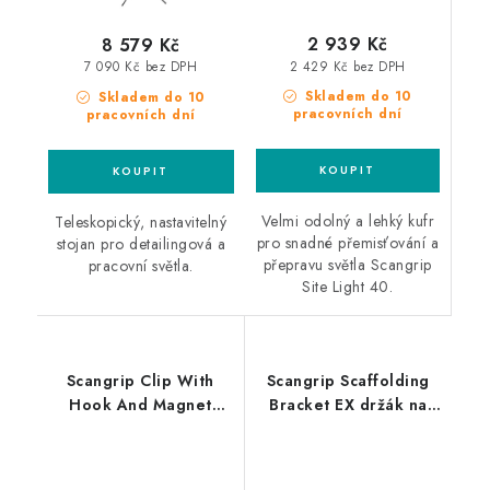
2 939 Kč
8 579 Kč
2 429 Kč bez DPH
7 090 Kč bez DPH
Skladem do 10
Skladem do 10
pracovních dní
pracovních dní
Velmi odolný a lehký kufr
Teleskopický, nastavitelný
pro snadné přemisťování a
stojan pro detailingová a
přepravu světla Scangrip
pracovní světla.
Site Light 40.
Scangrip Clip With
Scangrip Scaffolding
Hook And Magnet
Bracket EX držák na
závěsný držák s
světla Nova-EX na
magnetem pro Pro
lešení do výbušného
Line Light
prostředí