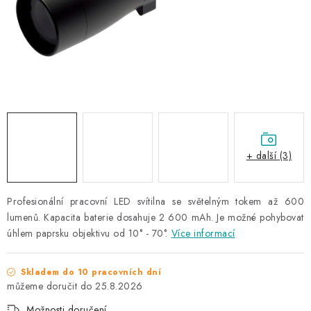
NAŠE SLUŽBY
KONTAKTY
PRODÁVANÉ ZNAČKY
BYDLENÍ
Věrnostní program
Všeobecné obchodní podmínky
+ další (3)
Podmínky ochrany osobních údajů
Mapa serveru
Profesionální pracovní LED svítilna se světelným tokem až 600
lumenů. Kapacita baterie dosahuje 2 600 mAh. Je možné pohybovat
úhlem paprsku objektivu od 10° - 70°.
Více informací
Skladem do 10 pracovních dní
25.8.2026
Možnosti doručení