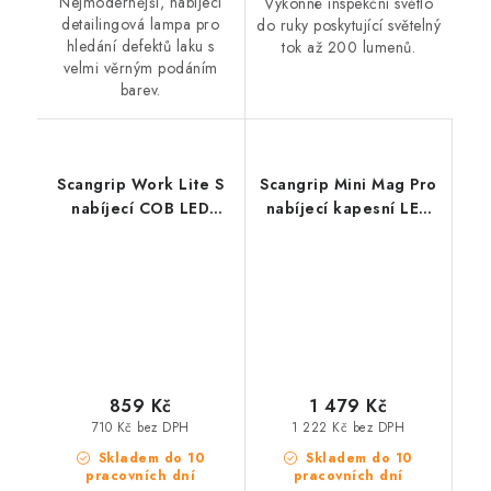
Nejmodernější, nabíjecí
Výkonné inspekční světlo
detailingová lampa pro
do ruky poskytující světelný
hledání defektů laku s
tok až 200 lumenů.
velmi věrným podáním
barev.
Scangrip Work Lite S
Scangrip Mini Mag Pro
nabíjecí COB LED
nabíjecí kapesní LED
pracovní světlo
pracovní světlo
859 Kč
1 479 Kč
710 Kč bez DPH
1 222 Kč bez DPH
Skladem do 10
Skladem do 10
pracovních dní
pracovních dní