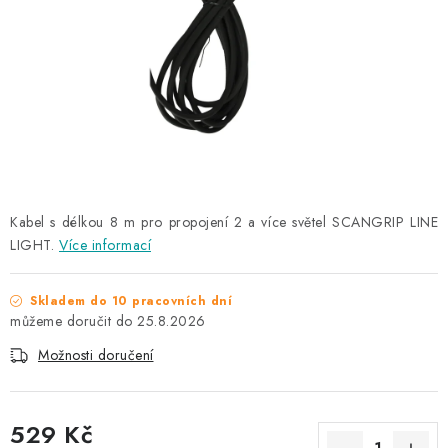
NAŠE SLUŽBY
KONTAKTY
PRODÁVANÉ ZNAČKY
BYDLENÍ
Věrnostní program
Všeobecné obchodní podmínky
Kabel s délkou 8 m pro propojení 2 a více světel SCANGRIP LINE
LIGHT.
Podmínky ochrany osobních údajů
Více informací
Mapa serveru
Skladem do 10 pracovních dní
25.8.2026
Možnosti doručení
529 Kč