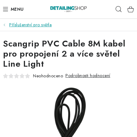
Přejít
Hleda
na
obsah
Příslušenství pro světla
AKCE
Scangrip PVC Cable 8M kabel
NOVINKY
pro propojení 2 a více světel
EXTERIÉR
Line Light
INTERIÉR
Podrobnosti hodnocení
Neohodnoceno
PŘÍSLUŠENSTVÍ
DÁRKOVÉ SADY A POUKAZY
ČLÁNKY