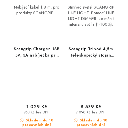
Nabíjecí kabel 1,8 m, pro
Stmívač světel SCANGRIP
produkty SCANGRIP.
LINE LIGHT. Pomocí LINE
LIGHT DIMMER lze měnit
intenzitu světla (1-100%).
Scangrip Charger USB
Scangrip Tripod 4,5m
5V, 3A nabíječka pro
teleskopický stojan
světla SCANGRIP s USB
pro pracovní světla
vstupem
1 029 Kč
8 579 Kč
850 Kč bez DPH
7 090 Kč bez DPH
Skladem do 10
Skladem do 10
pracovních dní
pracovních dní