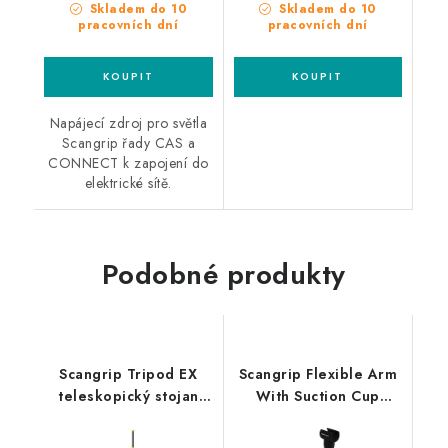
Skladem do 10
Skladem do 10
pracovních dní
pracovních dní
Napájecí zdroj pro světla
Scangrip řady CAS a
CONNECT k zapojení do
elektrické sítě.
Podobné produkty
Scangrip Tripod EX
Scangrip Flexible Arm
teleskopický stojan
With Suction Cup
pro umístění svítidel
flexibilní držák s
Nova-EX ve výbušném
přísavkou Line Light