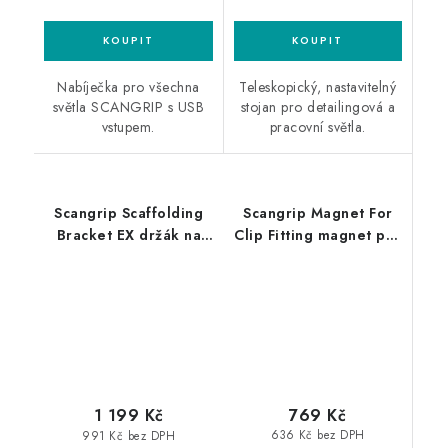
Nabíječka pro všechna
Teleskopický, nastavitelný
světla SCANGRIP s USB
stojan pro detailingová a
vstupem.
pracovní světla.
Scangrip Scaffolding
Scangrip Magnet For
Bracket EX držák na
Clip Fitting magnet pro
světla Nova-EX na
Line Light
lešení do výbušného
prostředí
769 Kč
1 199 Kč
636 Kč bez DPH
991 Kč bez DPH