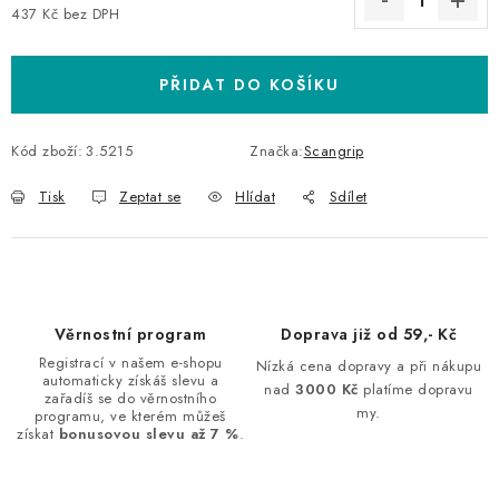
437 Kč bez DPH
Měrná cena:
PŘIDAT DO KOŠÍKU
Kód zboží:
3.5215
Značka:
Scangrip
Tisk
Zeptat se
Hlídat
Sdílet
Věrnostní program
Doprava již od 59,- Kč
Registrací v našem e-shopu
Nízká cena dopravy a při nákupu
automaticky získáš slevu a
nad
3000 Kč
platíme dopravu
zařadíš se do věrnostního
my.
programu, ve kterém můžeš
získat
bonusovou slevu až 7 %
.