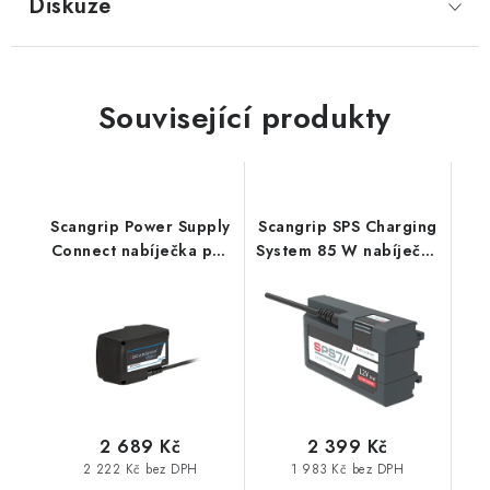
Diskuze
Související produkty
Scangrip Power Supply
Scangrip SPS Charging
Connect nabíječka pro
System 85 W nabíječka
světla řady CONNECT
pro Nova 10 SPS A
a CAS
Multimatch 8
2 689 Kč
2 399 Kč
2 222 Kč bez DPH
1 983 Kč bez DPH