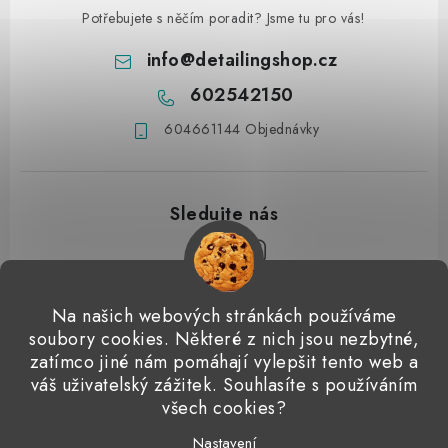
Potřebujete s něčím poradit? Jsme tu pro vás!
info
@
detailingshop.cz
602542150
604661144 Objednávky
Z
Na našich webových stránkách používáme
á
soubory cookies. Některé z nich jsou nezbytné,
Přijímáme online platby
p
zatímco jiné nám pomáhají vylepšit tento web a
váš uživatelský zážitek. Souhlasíte s používáním
a
Detailingclub
Dodo Juice
Gyeon Quartz
ValetPRO
všech cookies?
t
Microfiber Madness
Nastavení