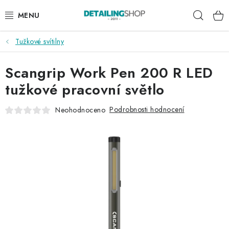
Přejít
Hleda
na
obsah
Tužkové svítilny
AKCE
Scangrip Work Pen 200 R LED
NOVINKY
tužkové pracovní světlo
EXTERIÉR
Podrobnosti hodnocení
Neohodnoceno
INTERIÉR
PŘÍSLUŠENSTVÍ
DÁRKOVÉ SADY A POUKAZY
ČLÁNKY