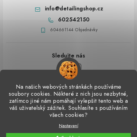
info
@
detailingshop.cz
602542150
604661144 Objednávky
Z
Na našich webových stránkách používáme
á
soubory cookies. Některé z nich jsou nezbytné,
Přijímáme online platby
p
zatímco jiné nám pomáhají vylepšit tento web a
váš uživatelský zážitek. Souhlasíte s používáním
a
Detailingclub
Dodo Juice
Gyeon Quartz
ValetPRO
všech cookies?
t
Microfiber Madness
í
Nastavení
Copyright 2026
Detailingshop
. Všechna práva vyhrazena.