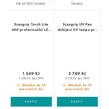
tok až 400 lumenů.
lumenů.
Scangrip Torch Lite
Scangrip UV-Pen
400 profesionální LED
dobíjecí UV lampa pro
svítilna
bodové opravy a
vytvrzování
1 549 Kč
3 769 Kč
1 280 Kč bez DPH
3 115 Kč bez DPH
Skladem do 10
Skladem do 10
pracovních dní
pracovních dní