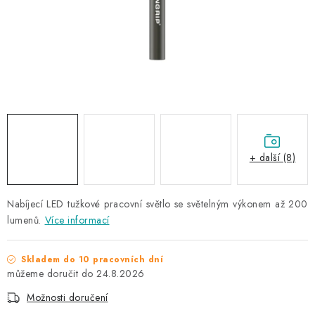
NAŠE SLUŽBY
KONTAKTY
PRODÁVANÉ ZNAČKY
BYDLENÍ
Věrnostní program
Všeobecné obchodní podmínky
+ další (8)
Podmínky ochrany osobních údajů
Mapa serveru
Nabíjecí LED tužkové pracovní světlo se světelným výkonem až 200
lumenů.
Více informací
Skladem do 10 pracovních dní
24.8.2026
Možnosti doručení