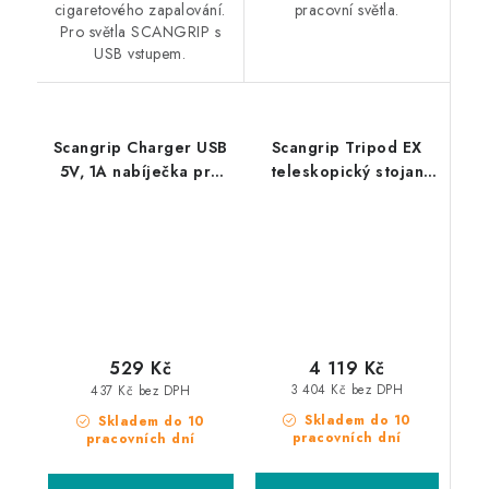
cigaretového zapalování.
pracovní světla.
Pro světla SCANGRIP s
USB vstupem.
Scangrip Charger USB
Scangrip Tripod EX
5V, 1A nabíječka pro
teleskopický stojan
světla SCANGRIP s USB
pro umístění svítidel
vstupem
Nova-EX ve výbušném
prostředí
4 119 Kč
529 Kč
3 404 Kč bez DPH
437 Kč bez DPH
Skladem do 10
Skladem do 10
pracovních dní
pracovních dní