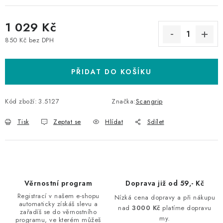
1 029 Kč
850 Kč bez DPH
Měrná cena:
PŘIDAT DO KOŠÍKU
Kód zboží:
3.5127
Značka:
Scangrip
Tisk
Zeptat se
Hlídat
Sdílet
Věrnostní program
Doprava již od 59,- Kč
Registrací v našem e-shopu
Nízká cena dopravy a při nákupu
automaticky získáš slevu a
nad
3000 Kč
platíme dopravu
zařadíš se do věrnostního
my.
programu, ve kterém můžeš