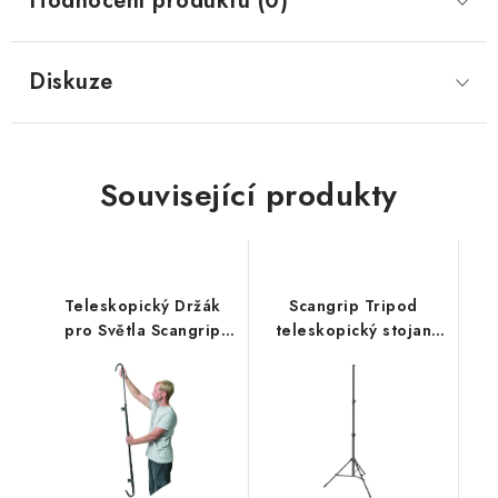
Hodnocení produktu (0)
Diskuze
Související produkty
Teleskopický Držák
Scangrip Tripod
pro Světla Scangrip
teleskopický stojan
Line Light
pro detailingová a
pracovní světla