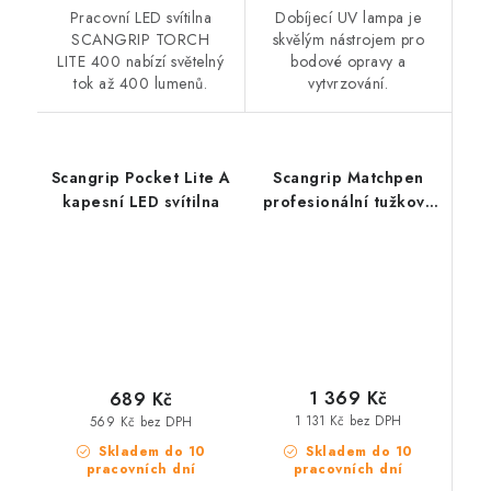
Pracovní LED svítilna
Dobíjecí UV lampa je
SCANGRIP TORCH
skvělým nástrojem pro
LITE 400 nabízí světelný
bodové opravy a
tok až 400 lumenů.
vytvrzování.
Scangrip Pocket Lite A
Scangrip Matchpen
kapesní LED svítilna
profesionální tužková
LED svítilna
1 369 Kč
689 Kč
1 131 Kč bez DPH
569 Kč bez DPH
Skladem do 10
Skladem do 10
pracovních dní
pracovních dní