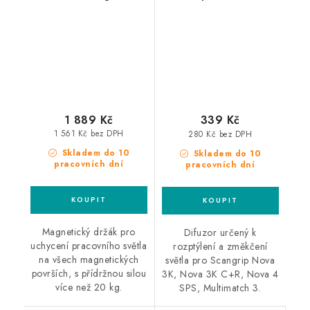
držák pro světla Nova-
rozptýlení světla
EX pro upevnění na
magnetický povrch
1 889 Kč
339 Kč
1 561 Kč bez DPH
280 Kč bez DPH
Skladem do 10
Skladem do 10
pracovních dní
pracovních dní
Magnetický držák pro
Difuzor určený k
uchycení pracovního světla
rozptýlení a změkčení
na všech magnetických
světla pro Scangrip Nova
površích, s přídržnou silou
3K, Nova 3K C+R, Nova 4
více než 20 kg.
SPS, Multimatch 3.