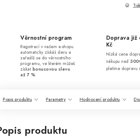
Tis
Věrnostní program
Doprava již 
Kč
Registrací v našem e-shopu
automaticky získáš slevu a
Nízká cena dopra
zařadíš se do věrnostního
nákupu nad
300
programu, ve kterém můžeš
platíme dopravu 
získat
bonusovou slevu
až 7 %
.
Popis produktu
Parametry
Hodnocení produktu
Di
Popis produktu