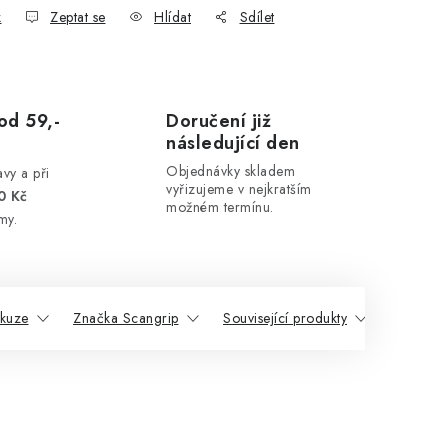
k
Zeptat se
Hlídat
Sdílet
od 59,-
Doručení již
následující den
Objednávky skladem
vy a při
vyřizujeme v nejkratším
0 Kč
možném termínu.
my.
skuze
Značka Scangrip
Související produkty
Podobné