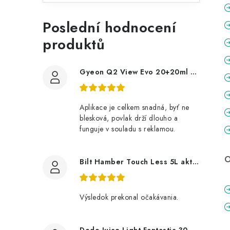
Poslední hodnocení
produktů
Gyeon Q2 View Evo 20+20ml nanopovlak na okna
Aplikace je celkem snadná, byť ne
blesková, povlak drží dlouho a
funguje v souladu s reklamou.
O
Bilt Hamber Touch Less 5L aktivní pěna
Výsledok prekonal očakávania.