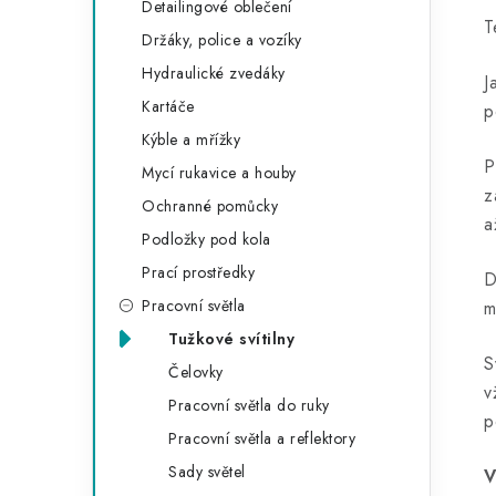
Detailingové oblečení
T
Držáky, police a vozíky
Hydraulické zvedáky
J
Kartáče
p
Kýble a mřížky
P
Mycí rukavice a houby
z
Ochranné pomůcky
a
Podložky pod kola
Prací prostředky
D
Pracovní světla
m
Tužkové svítilny
S
Čelovky
v
Pracovní světla do ruky
p
Pracovní světla a reflektory
Sady světel
V