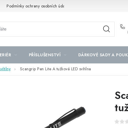
Podmínky ochrany osobních údajů
Mapa serveru
ERIÉR
PŘÍSLUŠENSTVÍ
DÁRKOVÉ SADY A POUK
vítilny
Scangrip Pen Lite A tužková LED svítilna
Sc
tu