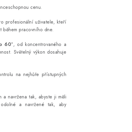
renceschopnou cenu.
o profesionální uživatele, kteří
šet během pracovního dne.
o 60°
, od koncentrovaného a
enost.
Světelný výkon dosahuje
trolu na nejhůře přístupných
m a navržena tak, abyste ji měli
 odolné a navržené tak, aby