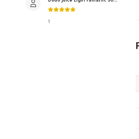
Dodo Juice Light Fantastic 30ml měkký vosk
1