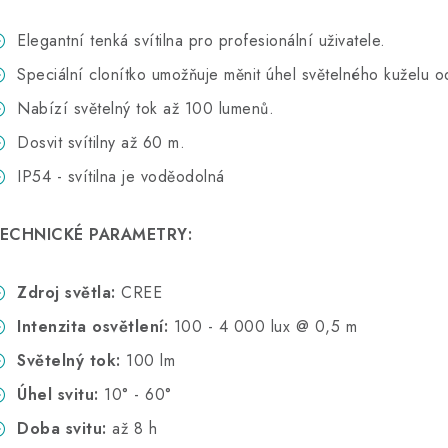
Elegantní tenká svítilna pro profesionální uživatele.
Speciální clonítko umožňuje měnit úhel světelného kuželu 
Nabízí světelný tok až 100 lumenů.
Dosvit svítilny až 60 m.
IP54 - svítilna je voděodolná
ECHNICKÉ PARAMETRY:
Zdroj světla:
CREE
Intenzita osvětlení:
100 - 4 000 lux @ 0,5 m
Světelný tok:
100 lm
Úhel svitu:
10° - 60°
Doba svitu:
až 8 h