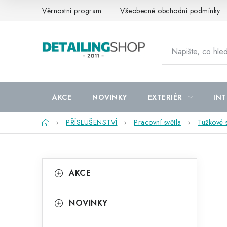
Přejít
Věrnostní program
Všeobecné obchodní podmínky
na
obsah
AKCE
NOVINKY
EXTERIÉR
INT
Domů
PŘÍSLUŠENSTVÍ
Pracovní světla
Tužkové s
P
K
Přeskočit
AKCE
kategorie
a
o
t
s
NOVINKY
e
t