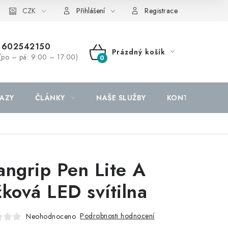
CZK
Přihlášení
Registrace
602542150
Prázdný košík
(po – pá: 9:00 – 17:00)
NÁKUPNÍ
KOŠÍK
AZY
ČLÁNKY
NAŠE SLUŽBY
KONTAKTY
angrip Pen Lite A
žková LED svítilna
Podrobnosti hodnocení
Neohodnoceno