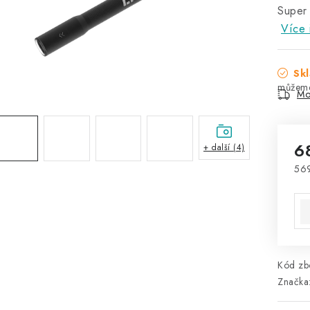
Super
Více 
Skl
Mo
6
+ další (4)
56
Mě
Kód zbo
Značka