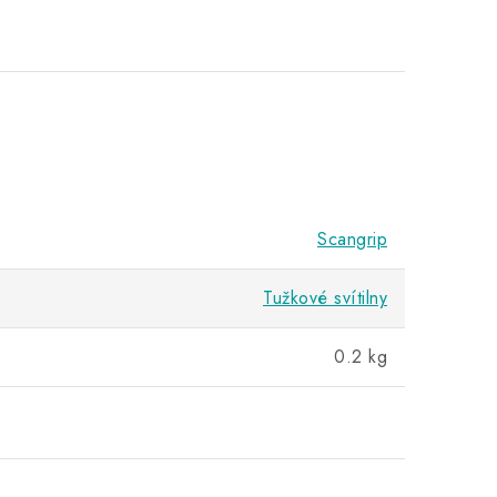
Scangrip
Tužkové svítilny
0.2 kg