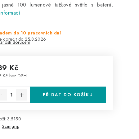
 jasné 100 lumenové tužkové světlo s baterií.
informací
adem do 10 pracovních dní
25.8.2026
žnosti doručení
89 Kč
9 Kč bez DPH
rná cena:
PŘIDAT DO KOŠÍKU
ží:
3.5150
:
Scangrip