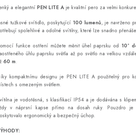
enký a elegantní
PEN LITE A
je kvalitní pero za velmi konku
asné tužkové svítidlo, poskytující
100 lumenů
, je navrženo pr
otřebují spolehlivé a odolné svítilny, které lze snadno přená
omocí funkce ostření můžete měnit úhel paprsku od
10° d
aostřeného úhlu paprsku světla až po světlo na velkou vzdál
ž
60 m
.
íky kompaktnímu designu je PEN LITE A použitelný pro kon
ístech s omezeným světlem.
vítilna je vodotěsná, s klasifikací IP54 a je dodávána s klipe
ždy v náprsní kapse přímo na dosah ruky.
Pouzdro je
oskytovalo ergonomický a bezpečný úchop.
ÝHODY: