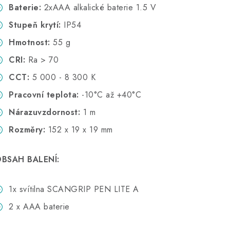
Baterie:
2xAAA alkalické baterie 1.5 V
Stupeň krytí:
IP54
Hmotnost:
55 g
CRI:
Ra > 70
CCT:
5 000 - 8 300 K
Pracovní teplota:
-10°C až +40°C
Nárazuvzdornost:
1 m
Rozměry:
152 x 19 x 19 mm
BSAH BALENÍ:
1x svítilna SCANGRIP PEN LITE A
2 x AAA baterie