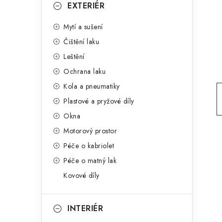
g
EXTERIÉR
r
o
Mytí a sušení
a
r
Čištění laku
n
i
Leštění
e
n
Ochrana laku
í
Kola a pneumatiky
Plastové a pryžové díly
p
Okna
a
Motorový prostor
n
Péče o kabriolet
Péče o matný lak
e
Kovové díly
l
INTERIÉR