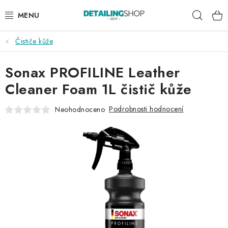
Přejít
Hleda
na
obsah
Čističe kůže
AKCE
Sonax PROFILINE Leather
NOVINKY
Cleaner Foam 1L čistič kůže
EXTERIÉR
Podrobnosti hodnocení
Neohodnoceno
INTERIÉR
PŘÍSLUŠENSTVÍ
DÁRKOVÉ SADY A POUKAZY
ČLÁNKY