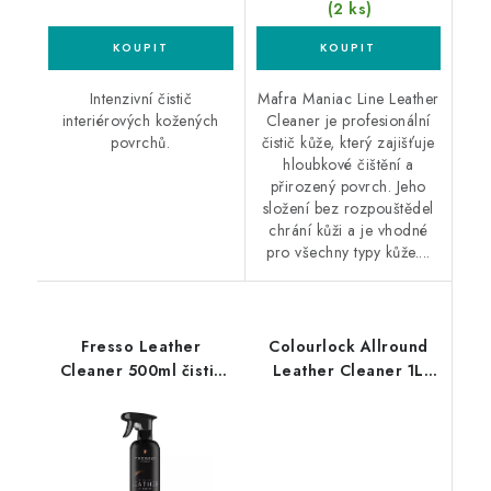
(2 ks)
Intenzivní čistič
Mafra Maniac Line Leather
interiérových kožených
Cleaner je profesionální
povrchů.
čistič kůže, který zajišťuje
hloubkové čištění a
přirozený povrch. Jeho
složení bez rozpouštědel
chrání kůži a je vhodné
pro všechny typy kůže....
Fresso Leather
Colourlock Allround
Cleaner 500ml čistič
Leather Cleaner 1L
kůže
čistič kůže