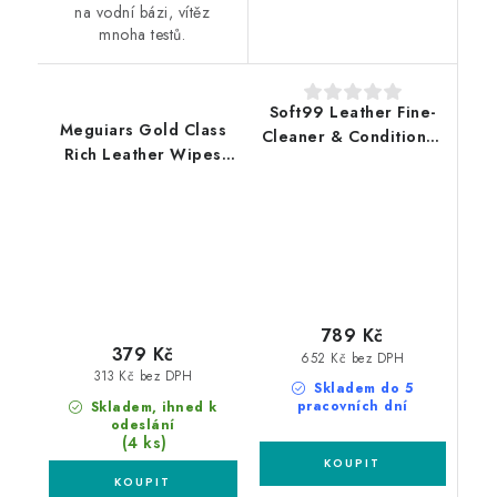
na vodní bázi, vítěz
mnoha testů.
Soft99 Leather Fine-
Meguiars Gold Class
Cleaner & Conditioner
Rich Leather Wipes
100ml čistič a
25ks ubrousky na
kondicioner
ošetření kůže
789 Kč
379 Kč
652 Kč bez DPH
313 Kč bez DPH
Skladem do 5
pracovních dní
Skladem, ihned k
odeslání
(4 ks)