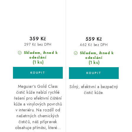
359 Kč
559 Kč
297 Kč bez DPH
462 Kč bez DPH
Skladem, ihned k
Skladem, ihned k
odeslání
odeslání
(1 ks)
(1 ks)
Meguiar‘s Gold Class
Silný, efektivní a bezpečný
čistič kůže nabízí rychlé
čistič kůže.
řešení pro efektivní čištění
kůže a vinylových povrchů
v interiéru. Na rozdíl od
nešetrných chemických
čističů, náš přípravek
obsahuje příměsi, které...