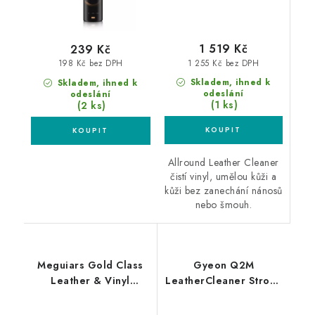
1 519 Kč
239 Kč
1 255 Kč bez DPH
198 Kč bez DPH
Skladem, ihned k
Skladem, ihned k
odeslání
odeslání
(1 ks)
(2 ks)
Allround Leather Cleaner
čistí vinyl, umělou kůži a
kůži bez zanechání nánosů
nebo šmouh.
Meguiars Gold Class
Gyeon Q2M
Leather & Vinyl
LeatherCleaner Strong
Cleaner 473ml čistič
1L čistič kůže
na kůži