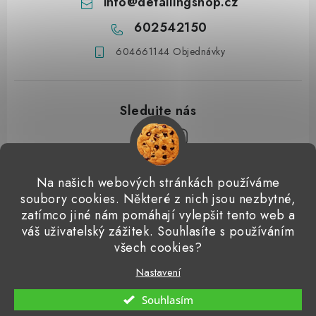
info
@
detailingshop.cz
602542150
604661144 Objednávky
Z
Na našich webových stránkách používáme
á
soubory cookies. Některé z nich jsou nezbytné,
Přijímáme online platby
p
zatímco jiné nám pomáhají vylepšit tento web a
váš uživatelský zážitek. Souhlasíte s používáním
a
Detailingclub
Dodo Juice
Gyeon Quartz
ValetPRO
všech cookies?
t
Microfiber Madness
í
Nastavení
Copyright 2026
Detailingshop
. Všechna práva vyhrazena.
Souhlasím
Vytvořil Shoptet