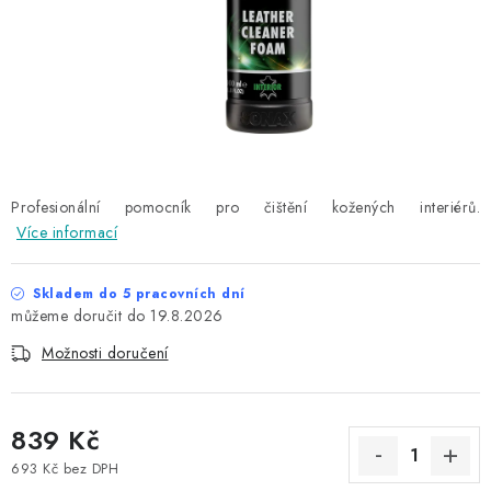
NAŠE SLUŽBY
KONTAKTY
PRODÁVANÉ ZNAČKY
BYDLENÍ
Profesionální pomocník pro čištění kožených interiérů.
Více informací
Věrnostní program
Všeobecné obchodní podmínky
Podmínky ochrany osobních údajů
Mapa serveru
Skladem do 5 pracovních dní
19.8.2026
Možnosti doručení
839 Kč
693 Kč bez DPH
Měrná cena: