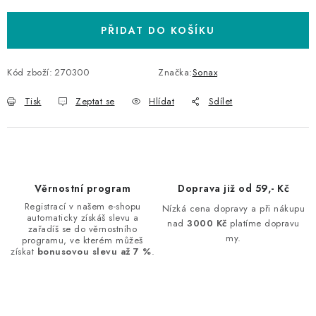
PŘIDAT DO KOŠÍKU
Kód zboží:
270300
Značka:
Sonax
Tisk
Zeptat se
Hlídat
Sdílet
Věrnostní program
Doprava již od 59,- Kč
Registrací v našem e-shopu
Nízká cena dopravy a při nákupu
automaticky získáš slevu a
nad
3000 Kč
platíme dopravu
zařadíš se do věrnostního
my.
programu, ve kterém můžeš
získat
bonusovou slevu až 7 %
.