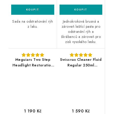
Sada na odstraňování rýh
Jednokroková brusná a
z laku.
zároveň leštící pasta pro
odstranění rýh a
škrábanců a zároveň pro
zisk vysokého lesku.
Meguiars Two Step
Swissvax Cleaner Fluid
Headlight Restoration
Regular 250ml
Kit sada na renovaci
leštěnka
středně poškozených
světlometů
1 590 Kč
1 190 Kč