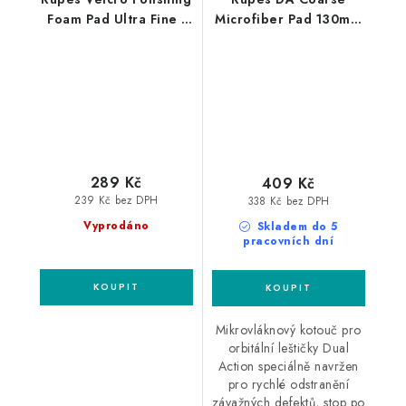
Foam Pad Ultra Fine -
Microfiber Pad 130mm
Mille 130/140mm
leštící kotouč
leštící kotouč
289 Kč
409 Kč
239 Kč bez DPH
338 Kč bez DPH
Vyprodáno
Skladem do 5
pracovních dní
Mikrovláknový kotouč pro
orbitální leštičky Dual
Action speciálně navržen
pro rychlé odstranění
závažných defektů, stop po