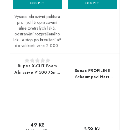
Vysoce abrazivní politura
pro rychlé opracování
silně zvětralých laků,
odstranění rozprášeného
laku a stop po broušení až
do velikosti zrna 2 000.
Rupes X-CUT Foam
Sonax PROFILINE
Abrasive P1500 75mm
Schaumpad Hart
brusný kotouč
160mm silný leštící
kotouč
49 Kč
359 Kč