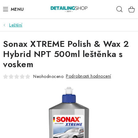
Přejít
Hleda
na
obsah
Leštění
AKCE
Sonax XTREME Polish & Wax 2
NOVINKY
Hybrid NPT 500ml leštěnka s
EXTERIÉR
voskem
INTERIÉR
Podrobnosti hodnocení
Neohodnoceno
PŘÍSLUŠENSTVÍ
DÁRKOVÉ SADY A POUKAZY
ČLÁNKY