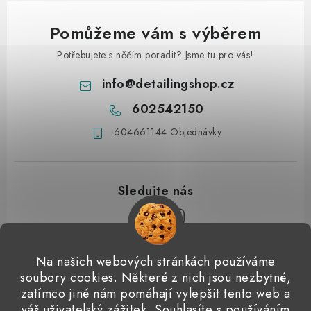
Pomůžeme vám s výběrem
Potřebujete s něčím poradit? Jsme tu pro vás!
info
@
detailingshop.cz
602542150
604661144 Objednávky
Z
Na našich webových stránkách používáme
á
soubory cookies. Některé z nich jsou nezbytné,
Přijímáme online platby
p
zatímco jiné nám pomáhají vylepšit tento web a
váš uživatelský zážitek. Souhlasíte s používáním