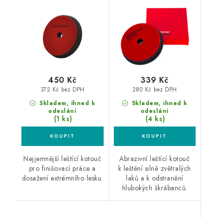
135mm
126/140x23mm leštící
kotouč
450 Kč
339 Kč
372 Kč bez DPH
280 Kč bez DPH
Skladem, ihned k
Skladem, ihned k
odeslání
odeslání
(1 ks)
(4 ks)
Nejjemnější leštící kotouč
Abrazivní leštící kotouč
pro finišovací práce a
k leštění silně zvětralých
dosažení extrémního lesku.
laků a k odstranění
hlubokých škrábanců.