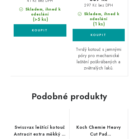
41 Kč bez DPH
297 Kč bez DPH
Skladem, ihned k
Skladem, ihned k
odeslání
(>5 ks)
odeslání
(1 ks)
Tvrdý kotouč s jemnými
póry pro mechanické
leštění poškrábaných a
zvětralých laků.
Podobné produkty
Swissvax leštící kotouč
Koch Chemie Heavy
Antracit extra měkký M
Cut Pad