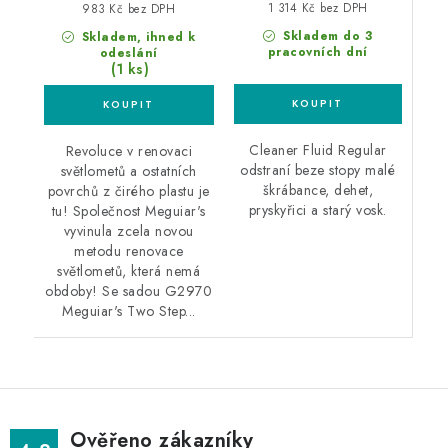
1 314 Kč bez DPH
983 Kč bez DPH
Skladem do 3
Skladem, ihned k
pracovních dní
odeslání
(1 ks)
Cleaner Fluid Regular
Revoluce v renovaci
odstraní beze stopy malé
světlometů a ostatních
škrábance, dehet,
povrchů z čirého plastu je
pryskyřici a starý vosk.
tu! Společnost Meguiar's
vyvinula zcela novou
metodu renovace
světlometů, která nemá
obdoby! Se sadou G2970
Meguiar's Two Step...
Ověřeno zákazníky