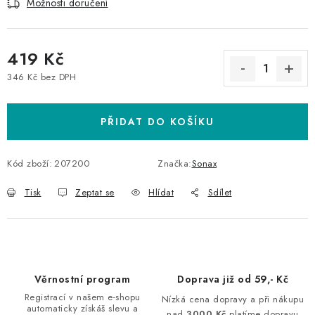
Možnosti doručení
419 Kč
346 Kč bez DPH
Měrná cena:
PŘIDAT DO KOŠÍKU
Kód zboží:
207200
Značka:
Sonax
Tisk
Zeptat se
Hlídat
Sdílet
Věrnostní program
Doprava již od 59,- Kč
Registrací v našem e-shopu
Nízká cena dopravy a při nákupu
automaticky získáš slevu a
nad
3000 Kč
platíme dopravu