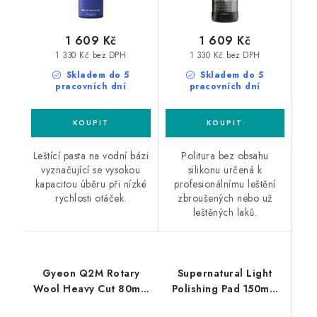
1 609 Kč
1 609 Kč
1 330 Kč bez DPH
1 330 Kč bez DPH
Skladem do 5
Skladem do 5
pracovních dní
pracovních dní
Leštící pasta na vodní bázi
Politura bez obsahu
vyznačující se vysokou
silikonu určená k
kapacitou úběru při nízké
profesionálnímu leštění
rychlosti otáček.
zbroušených nebo už
leštěných laků.
Gyeon Q2M Rotary
Supernatural Light
Wool Heavy Cut 80mm
Polishing Pad 150mm
silný leštící kotouč
středně silný leštící