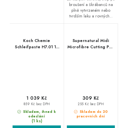
broušení a škrábanců na
plně vytvrzeném nebo
tvrdším laku a rovných...
Koch Chemie
Supernatural Midi
Schleifpaste H7.01 1L
Microfibre Cutting Pad
silná leštící pasta
130mm silný leštící
kotouč
1 039 Kč
309 Kč
859 Kč bez DPH
255 Kč bez DPH
Skladem, ihned k
Skladem do 20
odeslání
pracovních dní
(1 ks)