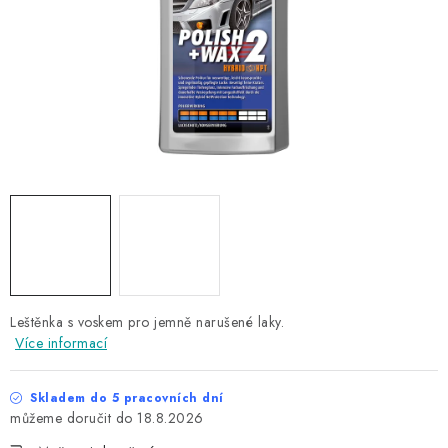
NAŠE SLUŽBY
KONTAKTY
PRODÁVANÉ ZNAČKY
BYDLENÍ
Věrnostní program
Všeobecné obchodní podmínky
Podmínky ochrany osobních údajů
Mapa serveru
Leštěnka s voskem pro jemně narušené laky.
Více informací
Skladem do 5 pracovních dní
18.8.2026