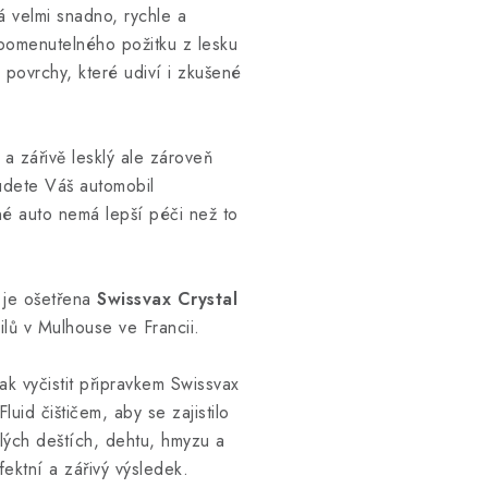
 velmi snadno, rychle a
pomenutelného požitku z lesku
 povrchy, které udiví i zkušené
 a zářivě lesklý ale zároveň
udete Váš automobil
iné auto nemá lepší péči než to
, je ošetřena
Swissvax Crystal
lů v Mulhouse ve Francii.
ak vyčistit připravkem Swissvax
uid čištičem, aby se zajistilo
lých deštích, dehtu, hmyzu a
rfektní a zářivý výsledek.