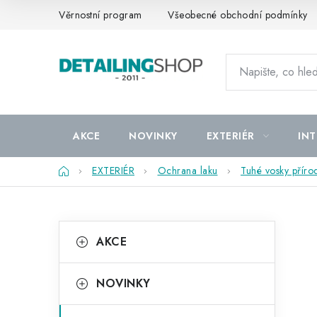
Přejít
Věrnostní program
Všeobecné obchodní podmínky
na
obsah
AKCE
NOVINKY
EXTERIÉR
INT
Domů
EXTERIÉR
Ochrana laku
Tuhé vosky příro
P
K
Přeskočit
AKCE
kategorie
a
o
t
s
NOVINKY
e
t