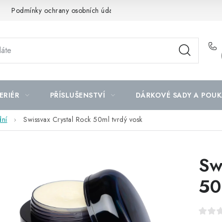
Podmínky ochrany osobních údajů
Mapa serveru
ERIÉR
PŘÍSLUŠENSTVÍ
DÁRKOVÉ SADY A POUK
dní
Swissvax Crystal Rock 50ml tvrdý vosk
Sw
50