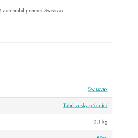
š automobil pomocí Swissvax
Swissvax
Tuhé vosky přírodní
0.1 kg