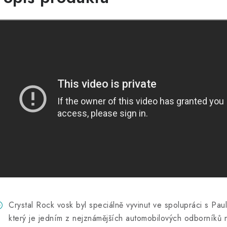
Crystal Rock vosk byl speciálně vyvinut ve spolupráci s Pau
který je jedním z nejznámějších automobilových odborníků 