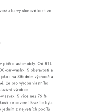
osku barvy slonové kosti ze
ů
 v péči o automobily. Od RTL
000-car-wash». S obětavostí a
 jako i na Středním východě a
sné, že pro výrobu vlastního
luzivní výrobce
Swissvax. S více než 76 %
sti ze severní Brazílie byla
 jedním z největších podílů