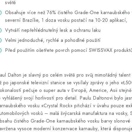
světě
Obsahuje více než 76% čistého Grade-One karnaubského v
severní Brazílie, 1 doza vosku postačí na 10-20 aplikací,
Vytváří nepřehlédnutelný lesk a ochranu laku
Velmi jednoduché, rychlé a pohodlné použití
Před použitím ošetřete povrch pomocí SWISSVAX produkt
aul Dalton je slavný po celém světě pro svůj mimořádný talent
ž po japonské televizní stanice se vysílaly zprávy o jeho «Ł5
okonalostí pečuje o super auta v Evropě, Americe, Asii stejně
e vyhlášený svojí horlivostí pro detail. Paulu Daltonovi bylo ja
arnaubského vosku «Crystal Rock» přichází v úvahu pouze exk
utomobilových vosků – malá švýcarská manufaktura na vosky, 
bsahu čistého Grade-One karnaubského vosku barvy slonové ko
avržena vysoce moderní konzervace karnauby, která disponuje