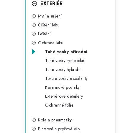
g
EXTERIÉR
r
o
Mytí a sušení
a
r
Čištění laku
n
i
Leštění
e
n
Ochrana laku
í
Tuhé vosky přírodní
Tuhé vosky syntetické
p
Tuhé vosky hybridní
a
Tekuté vosky a sealanty
n
Keramické povlaky
Exteriérové detailery
e
Ochranné fólie
l
Kola a pneumatiky
Plastové a pryžové díly