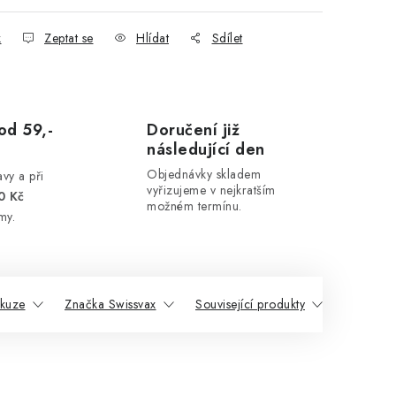
k
Zeptat se
Hlídat
Sdílet
od 59,-
Doručení již
následující den
Objednávky skladem
vy a při
vyřizujeme v nejkratším
0 Kč
možném termínu.
my.
skuze
Značka Swissvax
Související produkty
Podobné 