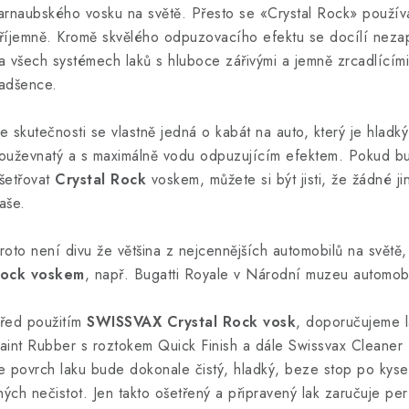
arnaubského vosku na světě. Přesto se «Crystal Rock» používá
říjemně. Kromě skvělého odpuzovacího efektu se docílí neza
a všech systémech laků s hluboce zářivými a jemně zrcadlícími
adšence.
e skutečnosti se vlastně jedná o kabát na auto, který je hladký
ouževnatý a s maximálně vodu odpuzujícím efektem. Pokud b
šetřovat
Crystal Rock
voskem, můžete si být jisti, že žádné j
aše.
roto není divu že většina z nejcennějších automobilů na světě
ock voskem
, např. Bugatti Royale v Národní muzeu automobi
řed použitím
SWISSVAX Crystal Rock vosk
, doporučujeme l
aint Rubber s roztokem Quick Finish a dále Swissvax Cleaner Fl
e povrch laku bude dokonale čistý, hladký, beze stop po kyse
iných nečistot. Jen takto ošetřený a připravený lak zaručuje pe