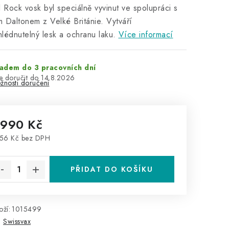
l Rock vosk byl speciálně vyvinut ve spolupráci s
 Daltonem z Velké Británie. Vytváří
lédnutelný lesk a ochranu laku.
Více informací
adem do 3 pracovních dní
14.8.2026
žnosti doručení
 990 Kč
56 Kč bez DPH
rná cena:
PŘIDAT DO KOŠÍKU
ží:
1015499
:
Swissvax