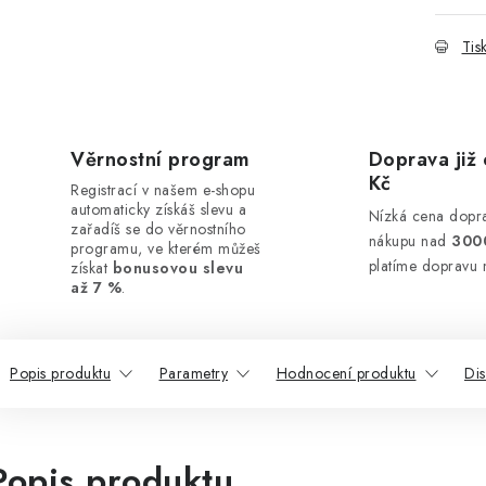
Tis
Věrnostní program
Doprava již 
Kč
Registrací v našem e-shopu
automaticky získáš slevu a
Nízká cena dopra
zařadíš se do věrnostního
nákupu nad
300
programu, ve kterém můžeš
platíme dopravu 
získat
bonusovou slevu
až 7 %
.
Popis produktu
Parametry
Hodnocení produktu
Di
Popis produktu