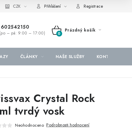
CZK
Přihlášení
Registrace
602542150
Prázdný košík
(po – pá: 9:00 – 17:00)
NÁKUPNÍ
KOŠÍK
AZY
ČLÁNKY
NAŠE SLUŽBY
KONTAKTY
issvax Crystal Rock
ml tvrdý vosk
Podrobnosti hodnocení
Neohodnoceno