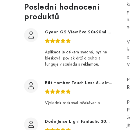
Poslední hodnocení
k
p
produktů
n
n
Gyeon Q2 View Evo 20+20ml nanopovlak na okna
V
h
Aplikace je celkem snadná, byť ne
o
blesková, povlak drží dlouho a
funguje v souladu s reklamou.
V
P
Bilt Hamber Touch Less 5L aktivní pěna
R
P
Výsledok prekonal očakávania.
P
ž
Dodo Juice Light Fantastic 30ml měkký vosk
j