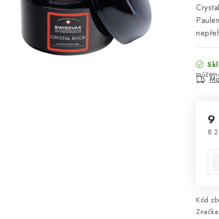
Crysta
Paulem
nepřeh
Skl
Mo
9
8 2
Mě
Kód zbo
Značka