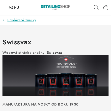
Přejít
Hleda
na
obsah
Prodávané značky
AKCE
NOVINKY
Swissvax
EXTERIÉR
Webová stránka značky:
Swissvax
INTERIÉR
PŘÍSLUŠENSTVÍ
DÁRKOVÉ SADY A POUKAZY
ČLÁNKY
MANUFAKTURA NA VOSKY OD ROKU 1930