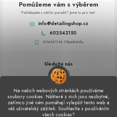
Pomůžeme vám s výběrem
Potřebujete s něčím poradit? Jsme tu pro vás!
info
@
detailingshop.cz
602542150
604661144 Objednávky
Z
Na našich webových stránkách používáme
á
soubory cookies. Některé z nich jsou nezbytné,
Přijímáme online platby
p
zatímco jiné nám pomáhají vylepšit tento web a
váš uživatelský zážitek. Souhlasíte s používáním
a
Detailingclub
Dodo Juice
Gyeon Quartz
ValetPRO
všech cookies?
Microfiber Madness