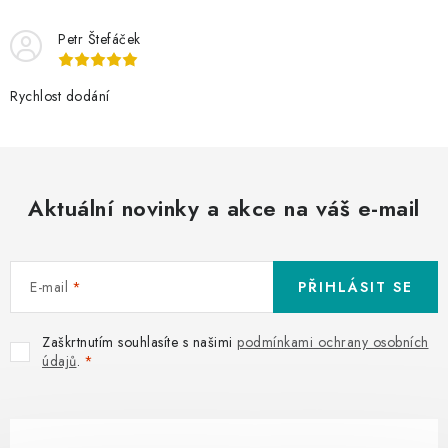
n
y
í
v
Petr Štefáček
ý
p
Rychlost dodání
i
s
u
Aktuální novinky a akce na váš e-mail
E-mail
PŘIHLÁSIT SE
Zaškrtnutím souhlasíte s našimi
podmínkami ochrany osobních
údajů
.