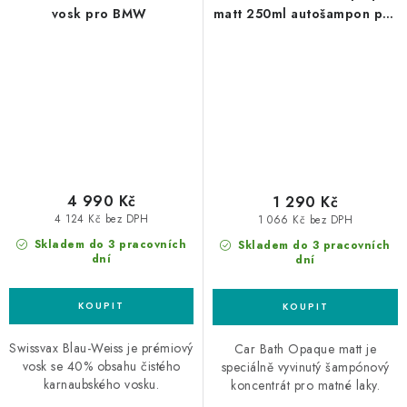
vosk pro BMW
matt 250ml autošampon pro
matné laky
4 990 Kč
1 290 Kč
4 124 Kč bez DPH
1 066 Kč bez DPH
Skladem do 3 pracovních
Skladem do 3 pracovních
dní
dní
Swissvax Blau-Weiss je prémiový
Car Bath Opaque matt je
vosk se 40% obsahu čistého
speciálně vyvinutý šampónový
karnaubského vosku.
koncentrát pro matné laky.