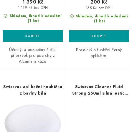
1 390 Kč
200 Kč
1 149 Kč bez DPH
165 Kč bez DPH
Skladem, ihned k odeslání
Skladem, ihned k odeslání
(1 ks)
(1 ks)
Účinný, a bezpečný čistící
Praktický a funkční černý
přípravek pro povrchy z
aplikátor.
Alcantara kůže.
Swissvax aplikační houbička
Swissvax Cleaner Fluid
z bavlny bílá
Strong 250ml silná leštící
pasta