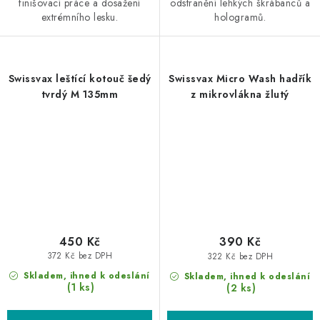
finišovací práce a dosažení
odstranění lehkých škrábanců a
extrémního lesku.
hologramů.
Swissvax leštící kotouč šedý
Swissvax Micro Wash hadřík
tvrdý M 135mm
z mikrovlákna žlutý
450 Kč
390 Kč
372 Kč bez DPH
322 Kč bez DPH
Skladem, ihned k odeslání
Skladem, ihned k odeslání
(1 ks)
(2 ks)