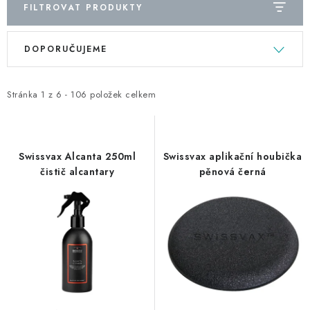
FILTROVAT PRODUKTY
V
Ř
DOPORUČUJEME
ý
a
p
z
i
e
Stránka
1
z
6
-
106
položek celkem
s
n
p
í
r
p
Swissvax Alcanta 250ml
Swissvax aplikační houbička
o
r
čistič alcantary
pěnová černá
d
o
u
d
k
u
t
k
ů
t
ů