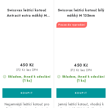
Swissvax leštící kotouč
Swissvax leštící kotouč bílý
Antracit extra měkký M
měkký M 135mm
135mm
Pouze do vyprodání
450 Kč
450 Kč
372 Kč bez DPH
372 Kč bez DPH
Skladem, ihned k odeslání
Skladem, ihned k odeslání
(1 ks)
(1 ks)
Nejjemnější leštící kotouč pro
Jemný leštící kotouč, vhodný k