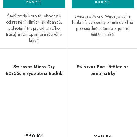
Šedý tvrdý kotouč, vhodný k
Swissvax Micro Wash je velmi
odstranění silných škrábanců,
funkční, vyrobený z mikrovlákna
poleptání (např. od ptačího
pro snadné, účinné a jemné
trusu) a tzv. „pomerančového
čištění disků.
laku“.
Swissvax Micro-Dry
Swissvax Pneu štětec na
80x55cm vysoušecí hadřík
pneumatiky
550 Kč
290 Kč