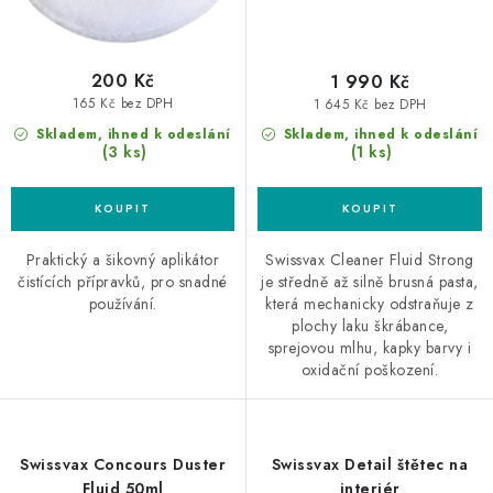
200 Kč
1 990 Kč
165 Kč bez DPH
1 645 Kč bez DPH
Skladem, ihned k odeslání
Skladem, ihned k odeslání
(3 ks)
(1 ks)
Praktický a šikovný aplikátor
Swissvax Cleaner Fluid Strong
čistících přípravků, pro snadné
je středně až silně brusná pasta,
používání.
která mechanicky odstraňuje z
plochy laku škrábance,
sprejovou mlhu, kapky barvy i
oxidační poškození.
Swissvax Concours Duster
Swissvax Detail štětec na
Fluid 50ml
interiér