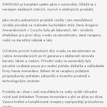
NAŠE SLUŽBY
SWISSVAX je kompletní systém péče o automobily. Skládá se z
navzájem sladěných čistících, mycích a ošetřujících produktů.
KONTAKTY
Jako mnoho jedinečných produktů vznikly i tyto manufakturní
PRODÁVANÉ ZNAČKY
výrobky původně na rodinném kuchyňském stole. Stará drogerie
Anwanderových v Curychu byla jak laboratoří, tak i výrobním
střediskem pro první dózy «vosku na starožitnosti», staré receptury
BYDLENÍ
vosků na starožitný nábytek a laky.
Od těchto prvních hodnotných dóz «vosku na starožitnosti» se
Věrnostní program
Všeobecné obchodní podmínky
rodina Anwanderových po tři generace s obětavostí věnovala
Podmínky ochrany osobních údajů
Mapa serveru
barvám, lakům a voskům. Přírodní vosky na automobily byly
původně vyráběné pouze pro osobní potřebu dědečka a zakladatele
firmy Hanse Anwandera. Během let se receptury průběžně
přizpůsobovaly potřebám zákazníků a životního prostředí a
technologickým změnám.
Produkty se i dnes v naší manufaktuře na vosky vyrábí výhradně
ručně pod dohledem Thomase Anwandera a plní se dóza po dóze.
Vysoce kvalitní a komplikované receptury nepřipouštějí průmyslovou
výrobu.