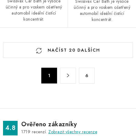
Swissvax Car Bath je vysoce
Swissvax Car Bath je vysoce
účinný a pro voskem ošetřený
účinný a pro voskem ošetřený
automobil ideální čistící
automobil ideální čistící
koncentrát.
koncentrát.
O
NAČÍST 20 DALŠÍCH
v
l
á
S
d
1
6
t
a
r
c
á
n
í
k
p
o
r
v
v
Ověřeno zákazníky
4.8
á
k
1719
recenzí.
Zobrazit všechny recenze