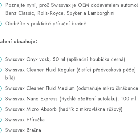
Poznejte nyní, proč Swissvax je OEM dodavatelem automo
Benz Classic, Rolls-Royce, Spyker a Lamborghini
Obdržíte v praktické příruční brašně
alení obsahuje:
Swissvax Onyx vosk, 50 ml (aplikační houbička černá)
Swissvax Cleaner Fluid Regular (čistící předvosková péče) 
bílá)
Swissvax Cleaner Fluid Medium (odstraňuje mikro škrábanc
Swissvax Nano Express (Rychlé ošetření autolaku), 100 ml 
Swissvax Micro Absorb (hadřík z mikrovlákna růžový)
Swissvax Příručka
Swissvax Brašna