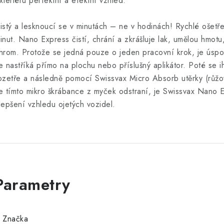
xteriéru perfektní a efektní vzhled.
istý a lesknoucí se v minutách – ne v hodinách! Rychlé ošetře
inut. Nano Express čistí, chrání a zkrášluje lak, umělou hmotu,
hrom. Protože se jedná pouze o jeden pracovní krok, je úspo
e nastříká přímo na plochu nebo příslušný aplikátor. Poté se 
ozetře a následně pomocí Swissvax Micro Absorb utěrky (růžo
e tímto mikro škrábance z myček odstraní, je Swissvax Nano 
lepšení vzhledu ojetých vozidel.
Značka