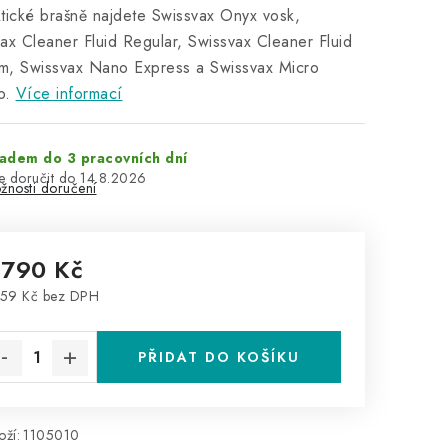
tické brašně najdete Swissvax Onyx vosk,
ax Cleaner Fluid Regular, Swissvax Cleaner Fluid
m, Swissvax Nano Express a Swissvax Micro
b.
Více informací
adem do 3 pracovních dní
14.8.2026
žnosti doručení
 790 Kč
59 Kč bez DPH
rná cena:
PŘIDAT DO KOŠÍKU
ží:
1105010