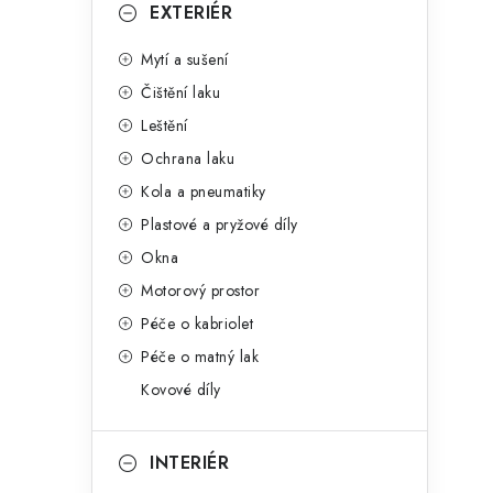
g
EXTERIÉR
r
o
Mytí a sušení
a
r
Čištění laku
n
i
Leštění
e
n
Ochrana laku
í
Kola a pneumatiky
Plastové a pryžové díly
p
Okna
a
Motorový prostor
n
Péče o kabriolet
Péče o matný lak
e
Kovové díly
l
INTERIÉR