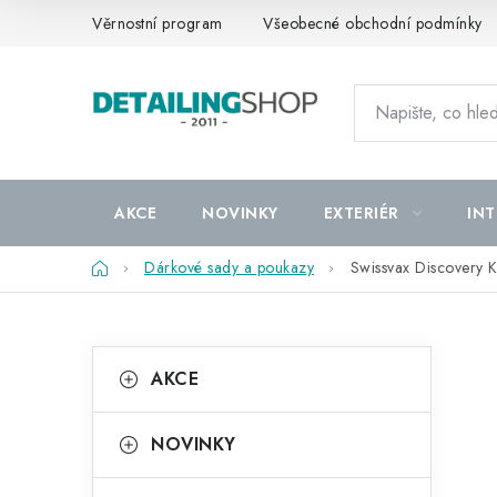
Přejít
Věrnostní program
Všeobecné obchodní podmínky
na
obsah
AKCE
NOVINKY
EXTERIÉR
INT
Domů
Dárkové sady a poukazy
Swissvax Discovery K
P
K
Přeskočit
AKCE
kategorie
a
o
t
s
NOVINKY
e
t