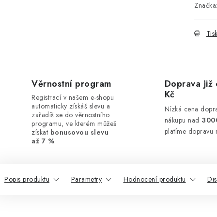
Značka
Tis
Věrnostní program
Doprava již 
Kč
Registrací v našem e-shopu
automaticky získáš slevu a
Nízká cena dopra
zařadíš se do věrnostního
nákupu nad
300
programu, ve kterém můžeš
platíme dopravu 
získat
bonusovou slevu
až 7 %
.
Popis produktu
Parametry
Hodnocení produktu
Di