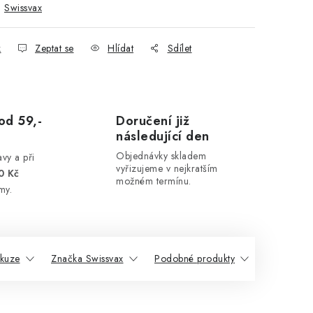
:
Swissvax
k
Zeptat se
Hlídat
Sdílet
od 59,-
Doručení již
následující den
Objednávky skladem
vy a při
vyřizujeme v nejkratším
0 Kč
možném termínu.
my.
skuze
Značka Swissvax
Podobné produkty