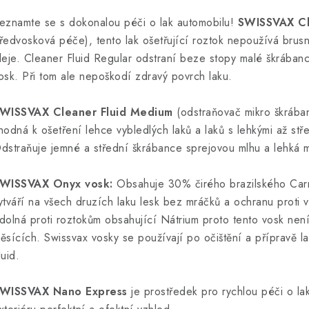
eznamte se s dokonalou péči o lak automobilu!
SWISSVAX Cl
ředvosková péče), tento lak ošetřující roztok nepoužívá brusné
leje. Cleaner Fluid Regular odstraní beze stopy malé škrábance
osk. Při tom ale nepoškodí zdravý povrch laku.
WISSVAX Cleaner Fluid Medium
(odstraňovač mikro škrában
hodná k ošetření lehce vybledlých laků a laků s lehkými až st
dstraňuje jemné a střední škrábance sprejovou mlhu a lehká 
WISSVAX Onyx vosk:
Obsahuje 30% čirého brazilského Car
ytváří na všech druzích laku lesk bez mráčků a ochranu proti 
dolná proti roztokům obsahující Nátrium proto tento vosk není
ěsících. Swissvax vosky se používají po očištění a přípravě 
luid.
WISSVAX Nano Express
je prostředek pro rychlou péči o la