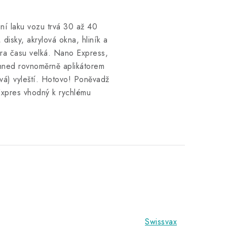
ní laku vozu trvá 30 až 40
 disky, akrylová okna, hliník a
ra času velká. Nano Express,
ihned rovnoměrně aplikátorem
vá) vyleští. Hotovo! Poněvadž
Expres vhodný k rychlému
Swissvax