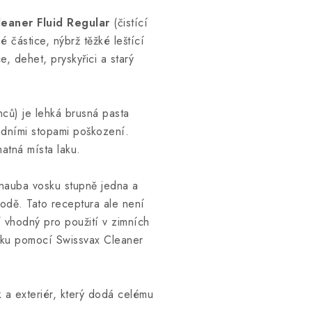
eaner Fluid Regular
(čistící
 částice, nýbrž těžké leštící
, dehet, pryskyřici a starý
ců) je lehká brusná pasta
ředními stopami poškození.
matná místa laku.
nauba vosku stupně jedna a
vodě. Tato receptura ale není
 vhodný pro použití v zimních
laku pomocí Swissvax Cleaner
k a exteriér, který dodá celému