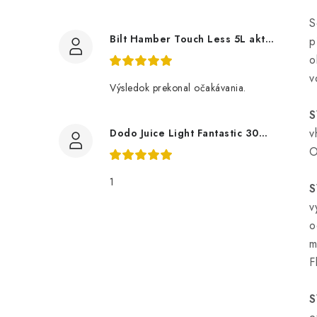
S
Bilt Hamber Touch Less 5L aktivní pěna
p
o
v
Výsledok prekonal očakávania.
S
v
Dodo Juice Light Fantastic 30ml měkký vosk
O
1
S
v
o
m
F
S