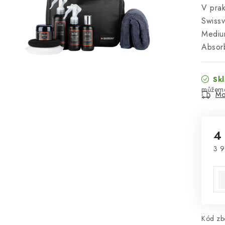
V prak
Swissv
Mediu
Absor
Skl
Mo
4
3 9
Mě
Kód zbo