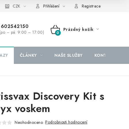
CZK
Přihlášení
Registrace
602542150
Prázdný košík
(po – pá: 9:00 – 17:00)
NÁKUPNÍ
KOŠÍK
AZY
ČLÁNKY
NAŠE SLUŽBY
KONTAKTY
issvax Discovery Kit s
yx voskem
Podrobnosti hodnocení
Neohodnoceno