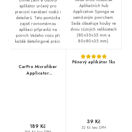
Univerzální a odolný
Aplikačních hub
aplikátor určený pro
Application Sponge se
precizní nanášení vosků i
semišovým povrchem.
detailerů. Tato pomůcka
Sada obsahuje houby ve
zajistí rovnoměrnou
dvou různých velikostech
aplikaci přípravků na
(80×35×35 mm a
povrch Vašeho vozu při
80×80×35 mm).
každé detailingové práci.
Pěnový aplikátor 1ks
CarPro Microfiber
Applicator
mikrovláknový
aplikátor
39 Kč
189 Kč
32 Kč bez DPH