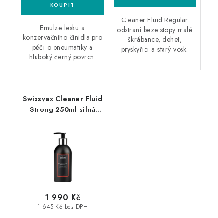
Cleaner Fluid Regular
Emulze lesku a
odstraní beze stopy malé
konzervačního činidla pro
škrábance, dehet,
péči o pneumatiky a
pryskyřici a starý vosk.
hluboký černý povrch.
Swissvax Cleaner Fluid
Strong 250ml silná
leštící pasta
1 990 Kč
1 645 Kč bez DPH