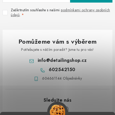
Zaškrtnutím souhlasíte s našimi
podmínkami ochrany osobních
údajů
.
Pomůžeme vám s výběrem
Potřebujete s něčím poradit? Jsme tu pro vás!
info
@
detailingshop.cz
602542150
604661144 Objednávky