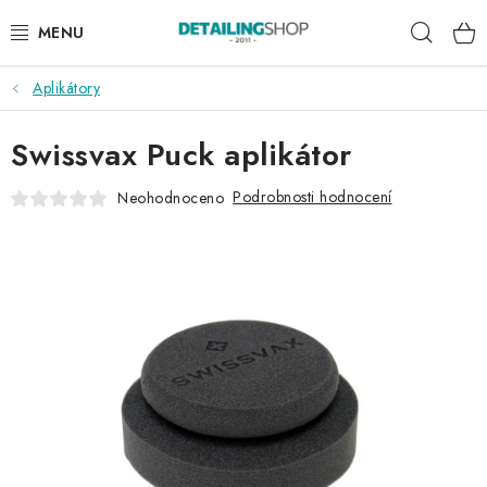
Přejít
Hleda
na
obsah
Aplikátory
AKCE
Swissvax Puck aplikátor
NOVINKY
Podrobnosti hodnocení
Neohodnoceno
EXTERIÉR
INTERIÉR
PŘÍSLUŠENSTVÍ
DÁRKOVÉ SADY A POUKAZY
ČLÁNKY