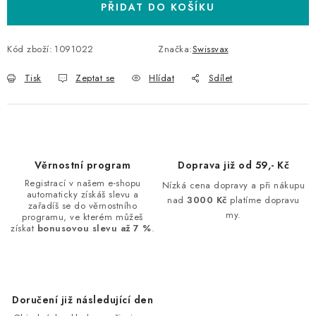
PŘIDAT DO KOŠÍKU
Kód zboží:
1091022
Značka:
Swissvax
Tisk
Zeptat se
Hlídat
Sdílet
Věrnostní program
Doprava již od 59,- Kč
Registrací v našem e-shopu
Nízká cena dopravy a při nákupu
automaticky získáš slevu a
nad
3000 Kč
platíme dopravu
zařadíš se do věrnostního
my.
programu, ve kterém můžeš
získat
bonusovou slevu až 7 %
.
Doručení již následující den