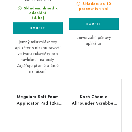
156 Kč bez DPH
Skladem do 10
Skladem, ihned k
pracovních dní
odeslání
(4 ks)
univerzální pěnový
Jemný mikrovláknový
aplikátor
aplikátor s nízkou savostí
ve tvaru rukavičky pro
navléknutí na prsty.
Zajišťuje přesné a čisté
nanášení.
Meguiars Soft Foam
Koch Chemie
Applicator Pad 12ks
Allrounder Scrubber
pěnový aplikátor
čistící aplikátor