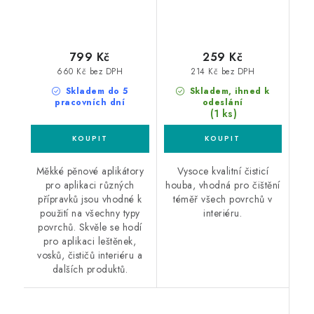
799 Kč
259 Kč
660 Kč bez DPH
214 Kč bez DPH
Skladem do 5
Skladem, ihned k
pracovních dní
odeslání
(1 ks)
Měkké pěnové aplikátory
Vysoce kvalitní čisticí
pro aplikaci různých
houba, vhodná pro čištění
přípravků jsou vhodné k
téměř všech povrchů v
použití na všechny typy
interiéru.
povrchů. Skvěle se hodí
pro aplikaci leštěnek,
vosků, čističů interiéru a
dalších produktů.