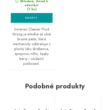
Skladem, ihned k
odeslání
(1 ks)
Swissvax Cleaner Fluid
Strong je středně až silně
brusná pasta, která
mechanicky odstraňuje z
plochy laku škrábance,
sprejovou mlhu, kapky
barvy i oxidační
poškození.
Podobné produkty