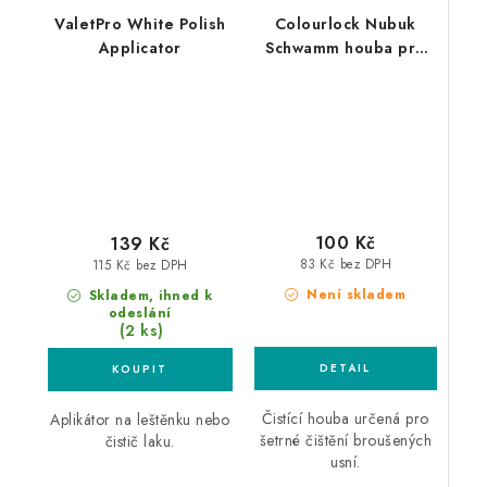
ValetPro White Polish
Colourlock Nubuk
Applicator
Schwamm houba pro
čištění broušených usní
100 Kč
139 Kč
83 Kč bez DPH
115 Kč bez DPH
Není skladem
Skladem, ihned k
odeslání
(2 ks)
Čistící houba určená pro
Aplikátor na leštěnku nebo
šetrné čištění broušených
čistič laku.
usní.