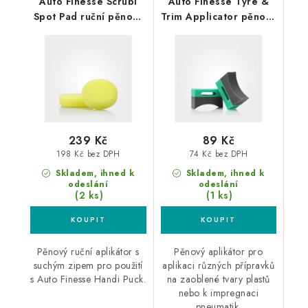
Auto Finesse Scrubi
Auto Finesse Tyre &
Spot Pad ruční pěnový
Trim Applicator pěnový
aplikátor
aplikátor na pneu
239 Kč
89 Kč
198 Kč bez DPH
74 Kč bez DPH
Skladem, ihned k
Skladem, ihned k
odeslání
odeslání
(2 ks)
(1 ks)
Pěnový ruční aplikátor s
Pěnový aplikátor pro
suchým zipem pro použití
aplikaci různých přípravků
s Auto Finesse Handi Puck.
na zaoblené tvary plastů
nebo k impregnaci
pneumatik.