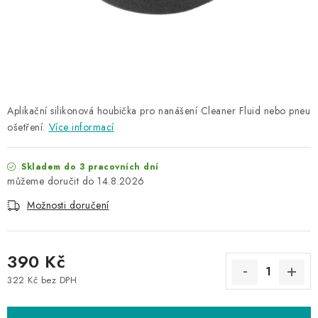
NAŠE SLUŽBY
KONTAKTY
PRODÁVANÉ ZNAČKY
Aplikační silikonová houbička pro nanášení Cleaner Fluid nebo pneu
BYDLENÍ
ošetření.
Více informací
Věrnostní program
Všeobecné obchodní podmínky
Skladem do 3 pracovních dní
Podmínky ochrany osobních údajů
Mapa serveru
14.8.2026
Možnosti doručení
390 Kč
322 Kč bez DPH
Měrná cena: