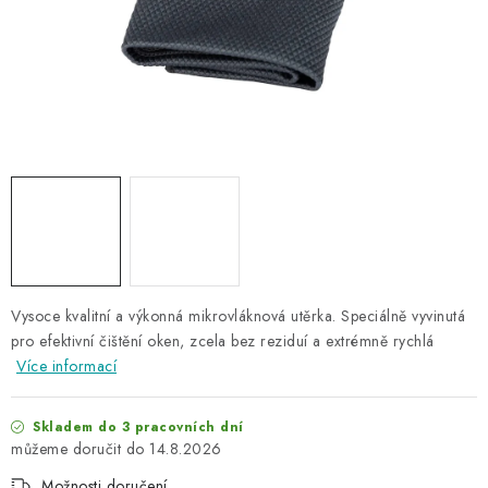
NAŠE SLUŽBY
KONTAKTY
PRODÁVANÉ ZNAČKY
BYDLENÍ
Věrnostní program
Všeobecné obchodní podmínky
Podmínky ochrany osobních údajů
Mapa serveru
Vysoce kvalitní a výkonná mikrovláknová utěrka. Speciálně vyvinutá
pro efektivní čištění oken, zcela bez reziduí a extrémně rychlá
Více informací
Skladem do 3 pracovních dní
14.8.2026
Možnosti doručení