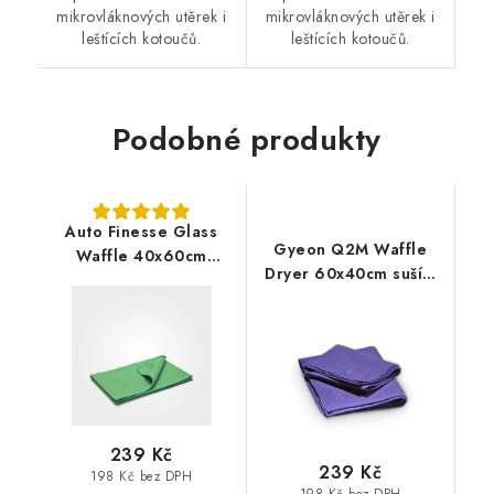
mikrovláknových utěrek i
mikrovláknových utěrek i
leštících kotoučů.
leštících kotoučů.
Podobné produkty
Auto Finesse Glass
Gyeon Q2M Waffle
Waffle 40x60cm
Dryer 60x40cm sušící
utěrka na okna
ručník
239 Kč
239 Kč
198 Kč bez DPH