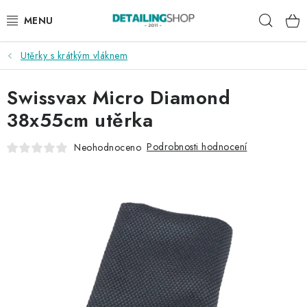
Přejít
Hleda
na
obsah
Utěrky s krátkým vláknem
AKCE
Swissvax Micro Diamond
NOVINKY
38x55cm utěrka
EXTERIÉR
Podrobnosti hodnocení
Neohodnoceno
INTERIÉR
PŘÍSLUŠENSTVÍ
DÁRKOVÉ SADY A POUKAZY
ČLÁNKY