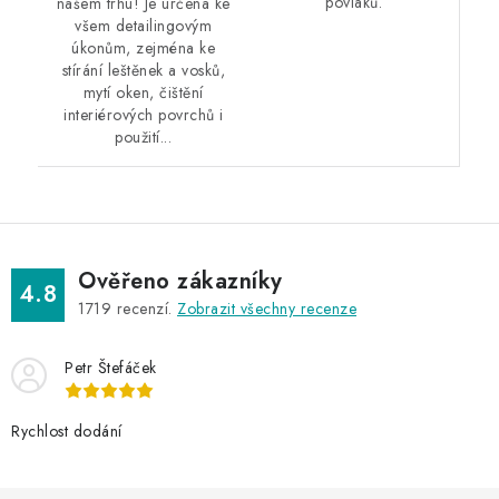
povlaků.
našem trhu! Je určena ke
všem detailingovým
úkonům, zejména ke
stírání leštěnek a vosků,
mytí oken, čištění
interiérových povrchů i
použití...
Ověřeno zákazníky
4.8
1719
recenzí.
Zobrazit všechny recenze
Petr Štefáček
Rychlost dodání