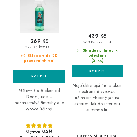
439 Kč
269 Kč
363 Kč bez DPH
222 Kč bez DPH
Skladem, ihned k
odeslání
Skladem do 20
(2 ks)
pracovních dní
Nejefektivnější čistič oken
Mátový čistič oken od
s extrémně vysokou
Dodo Juice –
účinností vhodný jak na
nezanechává šmouhy a je
exteriér, tak do interiéru
vysoce účinný.
automobilu.
Gyeon Q2M
CarPro MFX 500ml