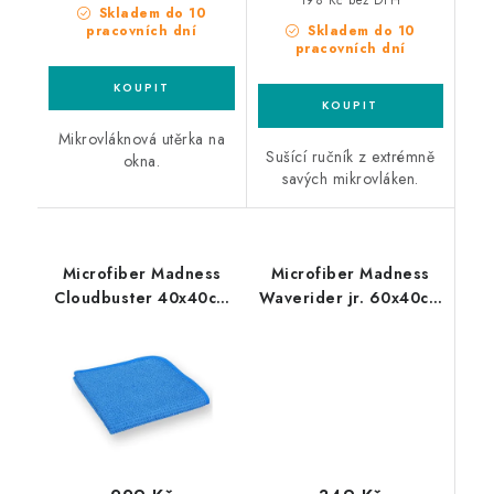
198 Kč bez DPH
Skladem do 10
pracovních dní
Skladem do 10
pracovních dní
Mikrovláknová utěrka na
Sušící ručník z extrémně
okna.
savých mikrovláken.
Microfiber Madness
Microfiber Madness
Cloudbuster 40x40cm
Waverider jr. 60x40cm
utěrka na okna
sušící utěrka