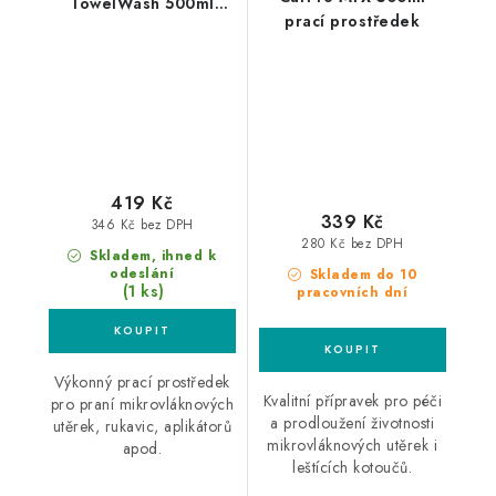
TowelWash 500ml
prací prostředek
přípravek pro praní
mikrovláknových
utěrek
419 Kč
339 Kč
346 Kč bez DPH
280 Kč bez DPH
Skladem, ihned k
odeslání
Skladem do 10
(1 ks)
pracovních dní
Výkonný prací prostředek
Kvalitní přípravek pro péči
pro praní mikrovláknových
a prodloužení životnosti
utěrek, rukavic, aplikátorů
mikrovláknových utěrek i
apod.
leštících kotoučů.