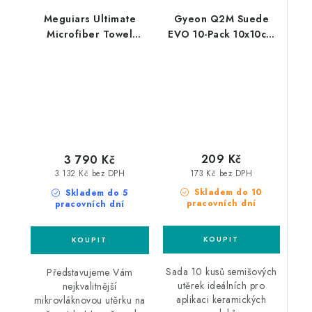
Meguiars Ultimate
Gyeon Q2M Suede
Microfiber Towel
EVO 10-Pack 10x10cm
40x40cm 20ks
semišové utěrky 10ks
mikrovláknová utěrka
209 Kč
3 790 Kč
173 Kč bez DPH
3 132 Kč bez DPH
Skladem do 10
Skladem do 5
pracovních dní
pracovních dní
Sada 10 kusů semišových
Představujeme Vám
utěrek ideálních pro
nejkvalitnější
aplikaci keramických
mikrovláknovou utěrku na