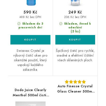
590 Kč
249 Kč
488 Kč bez DPH
206 Kč bez DPH
Skladem do 3
Skladem, ihned k
pracovních dní
odeslání
(5 ks)
Swissvax Crystal je
Špičkový čistič pro rychlé,
výborný čistič oken pro
snadné a efektivní čištění
okamžité použití, který
všech skleněných ploch.
uspokojí každého
zákazníka.
Auto Finesse Crystal
Dodo Juice Clearly
Glass Cleaner 500ml
Menthol 500ml čistič
čistič oken
oken