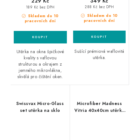
349 Kč
229 Kč
288 Kč bez DPH
189 Kč bez DPH
Skladem do 10
Skladem do 10
pracovních dní
pracovních dní
Sušící prémiová waflovitá
Utěrka na okna špičkové
utěrka.
kvality s vaflovou
strukturou a okrajem z
jemného mikrovlákna,
skvělá pro čištění oken.
Swissvax Micro-Glass
Microfiber Madness
set utěrka na sklo
Vitria 40x40cm utěrka
na okna