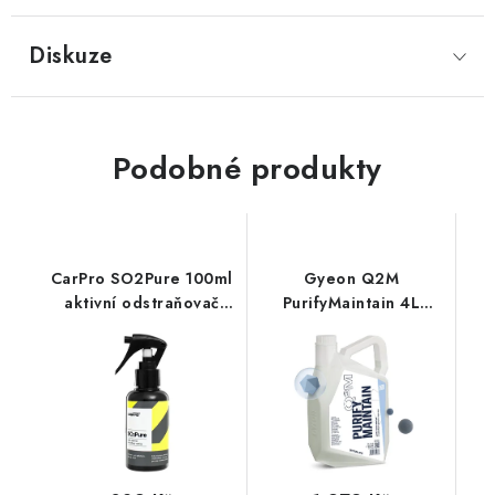
Diskuze
Podobné produkty
CarPro SO2Pure 100ml
Gyeon Q2M
aktivní odstraňovač
PurifyMaintain 4L
zápachu
antibakteriální čistič