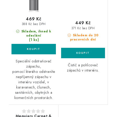
469 Kč
449 Kč
388 Kč bez DPH
371 Kč bez DPH
Skladem, ihned k
Skladem do 20
odeslání
(1 ks)
pracovních dní
Speciální odstraňovač
Čistič a pohlcovač
zápachu,
zápachů v interiéru.
pomocí kterého odstraníte
nepříjemný zápachu v
interiéru vozidel, v
karavanech, člunech,
sanitárních, obytných a
komerčních prostorách.
Meguiars Carpet &