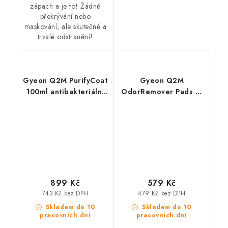
zápach a je to! Žádné
překrývání nebo
maskování, ale skutečné a
trvalé odstranění!
Gyeon Q2M PurifyCoat
Gyeon Q2M
100ml antibakteriální
OdorRemover Pads 4-
ochrana
pack utěrky na
likvidaci zápachu
899 Kč
579 Kč
743 Kč bez DPH
479 Kč bez DPH
Skladem do 10
Skladem do 10
pracovních dní
pracovních dní