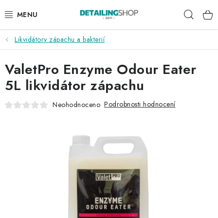
Přejít
Hleda
na
obsah
Likvidátory zápachu a bakterií
AKCE
ValetPro Enzyme Odour Eater
NOVINKY
5L likvidátor zápachu
EXTERIÉR
Podrobnosti hodnocení
Neohodnoceno
INTERIÉR
PŘÍSLUŠENSTVÍ
DÁRKOVÉ SADY A POUKAZY
ČLÁNKY