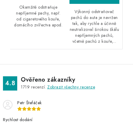
Okamžitě odstraňuje
Výkonný odstraňovač
nepříjemné pachy, např.
pachů do auta je navržen
od cigaretového kouře,
tak, aby rychle a účinně
domácího zvířectva apod.
neutralizoval širokou škálu
nepříjemných pachů,
včetně pachů z kouře,...
Ověřeno zákazníky
4.8
1719
recenzí.
Zobrazit všechny recenze
Petr Štefáček
Rychlost dodání