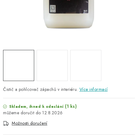
NAŠE SLUŽBY
KONTAKTY
PRODÁVANÉ ZNAČKY
BYDLENÍ
Věrnostní program
Všeobecné obchodní podmínky
Podmínky ochrany osobních údajů
Mapa serveru
Čistič a pohlcovač zápachů v interiéru.
Více informací
(1 ks)
Skladem, ihned k odeslání
12.8.2026
Možnosti doručení