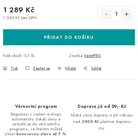
1 289 Kč
1 065 Kč bez DPH
Měrná cena:
PŘIDAT DO KOŠÍKU
Kód zboží:
IC1-5L
Značka:
ValetPRO
Tisk
Zeptat se
Hlídat
Sdílet
Věrnostní program
Doprava již od 59,- Kč
Registrací v našem e-shopu
Nízká cena dopravy a při nákupu
automaticky získáš slevu a
nad
3000 Kč
platíme dopravu
zařadíš se do věrnostního
my.
programu, ve kterém můžeš
získat
bonusovou slevu až 7 %
.