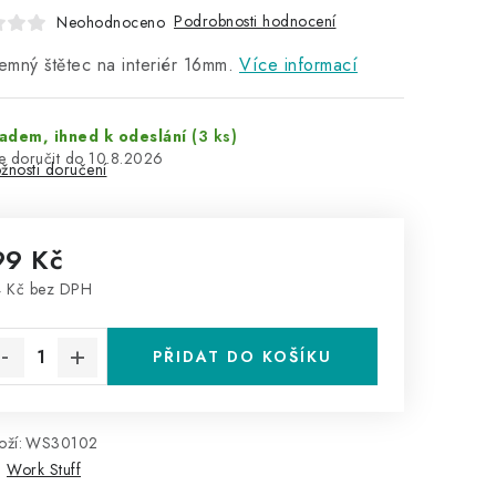
Podrobnosti hodnocení
Neohodnoceno
jemný štětec na interiér 16mm.
Více informací
adem, ihned k odeslání
(3 ks)
10.8.2026
žnosti doručení
99 Kč
 Kč bez DPH
rná cena:
PŘIDAT DO KOŠÍKU
ží:
WS30102
:
Work Stuff