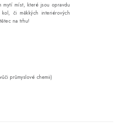
 mytí míst, které jsou opravdu
kol, či měkkých interiérových
tětec na trhu!
vůči průmyslové chemii)