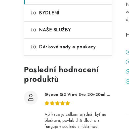
N
v
BYDLENÍ
d
NAŠE SLUŽBY
H
Dárkové sady a poukazy
Poslední hodnocení
produktů
Gyeon Q2 View Evo 20+20ml nanopovlak na okna
Aplikace je celkem snadná, byť ne
blesková, povlak drží dlouho a
funguje v souladu s reklamou.