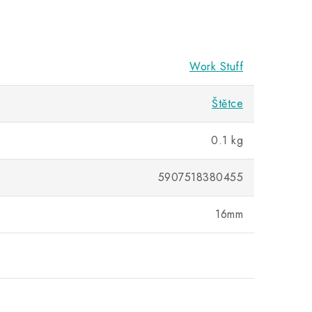
Work Stuff
Štětce
0.1 kg
5907518380455
16mm