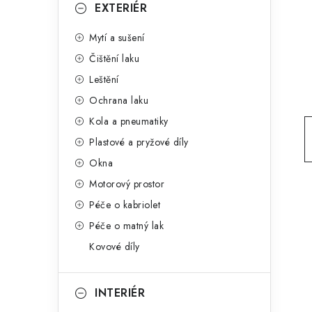
g
EXTERIÉR
r
o
Mytí a sušení
a
r
Čištění laku
n
i
Leštění
e
n
Ochrana laku
í
Kola a pneumatiky
Plastové a pryžové díly
p
Okna
a
Motorový prostor
n
Péče o kabriolet
Péče o matný lak
e
Kovové díly
l
INTERIÉR