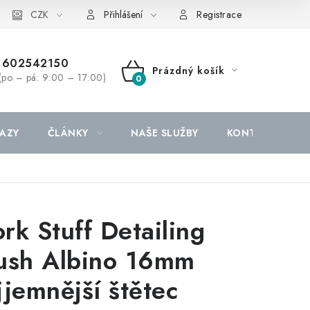
CZK
Přihlášení
Registrace
602542150
Prázdný košík
(po – pá: 9:00 – 17:00)
NÁKUPNÍ
KOŠÍK
AZY
ČLÁNKY
NAŠE SLUŽBY
KONTAKTY
rk Stuff Detailing
ush Albino 16mm
jjemnější štětec