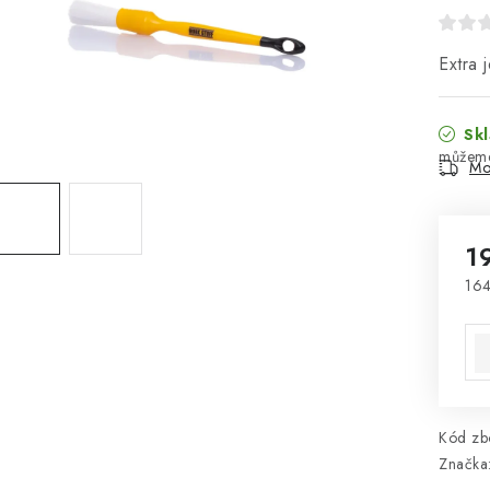
Extra 
Skl
Mo
1
164
Mě
Kód zbo
Značka