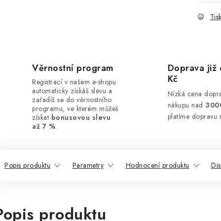
Tis
Věrnostní program
Doprava již 
Kč
Registrací v našem e-shopu
automaticky získáš slevu a
Nízká cena dopra
zařadíš se do věrnostního
nákupu nad
300
programu, ve kterém můžeš
platíme dopravu 
získat
bonusovou slevu
až 7 %
.
Popis produktu
Parametry
Hodnocení produktu
Di
Popis produktu