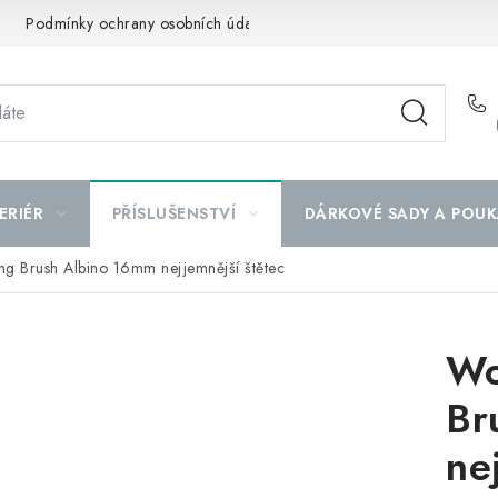
Podmínky ochrany osobních údajů
Mapa serveru
ERIÉR
PŘÍSLUŠENSTVÍ
DÁRKOVÉ SADY A POUK
ing Brush Albino 16mm nejjemnější štětec
Wo
Br
ne