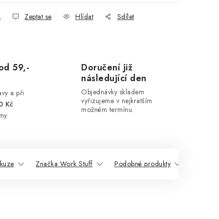
k
Zeptat se
Hlídat
Sdílet
od 59,-
Doručení již
následující den
Objednávky skladem
vy a při
vyřizujeme v nejkratším
0 Kč
možném termínu.
my.
skuze
Značka Work Stuff
Podobné produkty