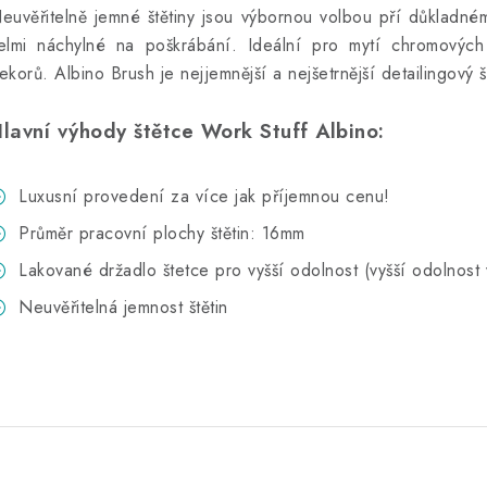
euvěřitelně jemné štětiny jsou výbornou volbou pří důkladném
elmi náchylné na poškrábání. Ideální pro mytí chromových 
ekorů. Albino Brush je nejjemnější a nejšetrnější detailingový š
lavní výhody štětce Work Stuff Albino:
Luxusní provedení za více jak příjemnou cenu!
Průměr pracovní plochy štětin: 16mm
Lakované držadlo štetce pro vyšší odolnost (vyšší odolnost 
Neuvěřitelná jemnost štětin