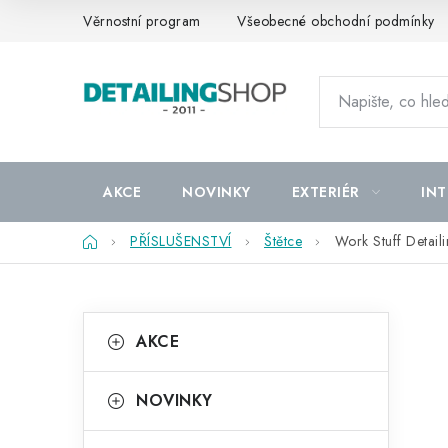
Přejít
Věrnostní program
Všeobecné obchodní podmínky
na
obsah
AKCE
NOVINKY
EXTERIÉR
INT
Domů
PŘÍSLUŠENSTVÍ
Štětce
Work Stuff Detail
P
K
Přeskočit
AKCE
kategorie
a
o
t
s
NOVINKY
e
t