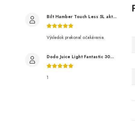
Bilt Hamber Touch Less 5L aktivní pěna
Výsledok prekonal očakávania.
Dodo Juice Light Fantastic 30ml měkký vosk
1