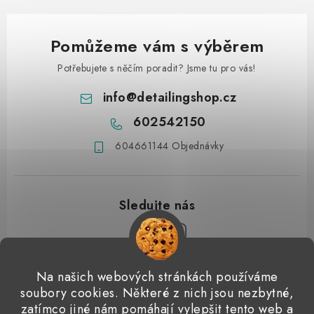
Pomůžeme vám s výběrem
Potřebujete s něčím poradit? Jsme tu pro vás!
info
@
detailingshop.cz
602542150
604661144 Objednávky
Z
Na našich webových stránkách používáme
á
soubory cookies. Některé z nich jsou nezbytné,
Přijímáme online platby
p
zatímco jiné nám pomáhají vylepšit tento web a