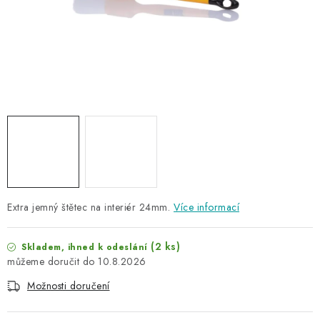
NAŠE SLUŽBY
KONTAKTY
PRODÁVANÉ ZNAČKY
BYDLENÍ
Věrnostní program
Všeobecné obchodní podmínky
Podmínky ochrany osobních údajů
Mapa serveru
Extra jemný štětec na interiér 24mm.
Více informací
(2 ks)
Skladem, ihned k odeslání
10.8.2026
Možnosti doručení