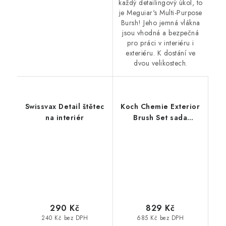
každý detailingový úkol, to
je Meguiar's Multi-Purpose
Bursh! Jeho jemná vlákna
jsou vhodná a bezpečná
pro práci v interiéru i
exteriéru. K dostání ve
dvou velikostech.
Swissvax Detail štětec
Koch Chemie Exterior
na interiér
Brush Set sada
detailingových štětců
na exteriér 4ks
290 Kč
829 Kč
240 Kč bez DPH
685 Kč bez DPH