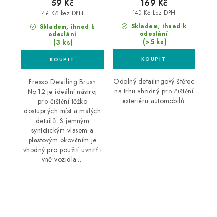
169 Kč
59 Kč
140 Kč bez DPH
49 Kč bez DPH
Skladem, ihned k
Skladem, ihned k
odeslání
odeslání
(>5 ks)
(3 ks)
Odolný detailingový štětec
Fresso Detailing Brush
na trhu vhodný pro čištění
No.12 je ideální nástroj
exteriéru automobilů.
pro čištění těžko
dostupných míst a malých
detailů. S jemným
syntetickým vlasem a
plastovým okováním je
vhodný pro použití uvnitř i
vně vozidla....