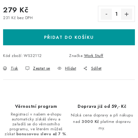
279 Kč
231 Kč bez DPH
Měrná cena:
PŘIDAT DO KOŠÍKU
Kód zboží:
WS32112
Značka:
Work Stuff
Tisk
Zeptat se
Hlídat
Sdílet
Věrnostní program
Doprava již od 59,- Kč
Registrací v našem e-shopu
Nízká cena dopravy a při nákupu
automaticky získáš slevu a
nad
3000 Kč
platíme dopravu
zařadíš se do věrnostního
my.
programu, ve kterém můžeš
získat
bonusovou slevu až 7 %
.