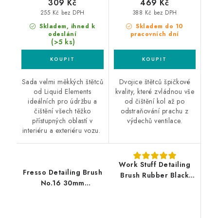
309 Kč
469 Kč
255 Kč bez DPH
388 Kč bez DPH
Skladem, ihned k
Skladem do 10
odeslání
pracovních dní
(>5 ks)
Sada velmi měkkých štětců
Dvojice štětců špičkové
od Liquid Elements
kvality, které zvládnou vše
ideálních pro údržbu a
od čištění kol až po
čištění všech těžko
odstraňování prachu z
přístupných oblastí v
výdechů ventilace.
interiéru a exteriéru vozu.
Work Stuff Detailing
Fresso Detailing Brush
Brush Rubber Black
No.16 30mm
24mm nejodolnější
detailingový štětec
štětec