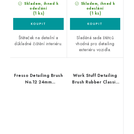
Skladem, ihned k
Skladem, ihned k
odeslání
odeslání
(1 ks)
(1 ks)
Štěteček na detailní a
Sladěná sada štětců
důkladné čištění interiéru.
vhodná pro detailing
exteriéru vozidla.
Fresso Detailing Brush
Work Stuff Detailing
No.12 24mm
Brush Rubber Classic
detailingový štětec
30mm štětec na
exteriér