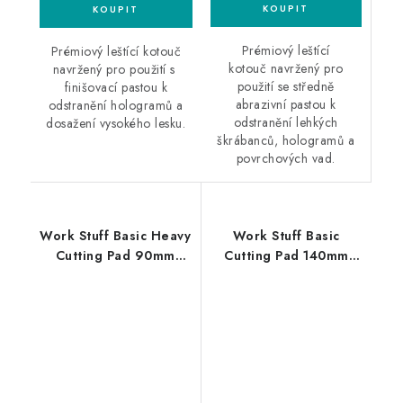
Prémiový leštící
Prémiový leštící kotouč
kotouč navržený pro
navržený pro použití s ​​
použití se středně
finišovací pastou k
abrazivní pastou k
odstranění hologramů a
odstranění lehkých
dosažení vysokého lesku.
škrábanců, hologramů a
povrchových vad.
Work Stuff Basic Heavy
Work Stuff Basic
Cutting Pad 90mm
Cutting Pad 140mm
leštící kotouč
leštící kotouč