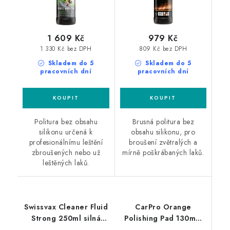
1 609 Kč
979 Kč
1 330 Kč bez DPH
809 Kč bez DPH
Skladem do 5
Skladem do 5
pracovních dní
pracovních dní
Politura bez obsahu
Brusná politura bez
silikonu určená k
obsahu silikonu, pro
profesionálnímu leštění
broušení zvětralých a
zbroušených nebo už
mírně poškrábaných laků.
leštěných laků.
Swissvax Cleaner Fluid
CarPro Orange
Strong 250ml silná
Polishing Pad 130mm
leštící pasta
leštící kotouč