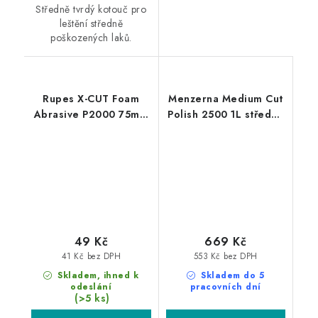
Středně tvrdý kotouč pro
leštění středně
poškozených laků.
Rupes X-CUT Foam
Menzerna Medium Cut
Abrasive P2000 75mm
Polish 2500 1L středně
brusný kotouč
silná leštící pasta
49 Kč
669 Kč
41 Kč bez DPH
553 Kč bez DPH
Skladem, ihned k
Skladem do 5
odeslání
pracovních dní
(>5 ks)