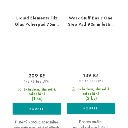
Liquid Elements Filz
Work Stuff Basic One
Glas Polierpad 75mm
Step Pad 90mm leštící
leštící kotouč na sklo
kotouč
139 Kč
209 Kč
115 Kč bez DPH
173 Kč bez DPH
Skladem, ihned k
Skladem, ihned k
odeslání
odeslání
(2 ks)
(1 ks)
Profesionální
Plstěný kotouč speciálně
jednokrokový lešticí
vyvinutý pro leštění všech