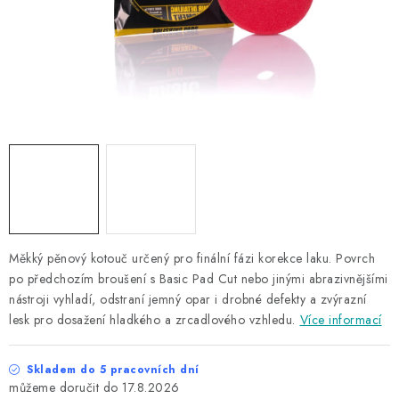
NAŠE SLUŽBY
KONTAKTY
PRODÁVANÉ ZNAČKY
BYDLENÍ
Věrnostní program
Všeobecné obchodní podmínky
Podmínky ochrany osobních údajů
Mapa serveru
Měkký pěnový kotouč určený pro finální fázi korekce laku. Povrch
po předchozím broušení s Basic Pad Cut nebo jinými abrazivnějšími
nástroji vyhladí, odstraní jemný opar i drobné defekty a zvýrazní
lesk pro dosažení hladkého a zrcadlového vzhledu.
Více informací
Skladem do 5 pracovních dní
17.8.2026