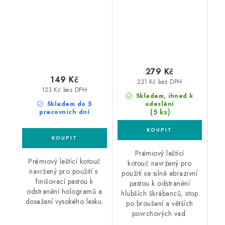
leštící kotouč
279 Kč
149 Kč
231 Kč bez DPH
123 Kč bez DPH
Skladem, ihned k
Skladem do 5
odeslání
(5 ks)
pracovních dní
Prémiový leštící
Prémiový leštící kotouč
kotouč navržený pro
navržený pro použití s ​​
použití se silně abrazivní
finišovací pastou k
pastou k odstranění
odstranění hologramů a
hlubších škrábanců, stop
dosažení vysokého lesku.
po broušení a větších
povrchových vad.