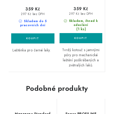
359 Kč
359 Kč
297 Kč bez DPH
297 Kč bez DPH
Skladem, ihned k
Skladem do 5
odeslání
pracovních dní
(1 ks)
Tvrdý kotouč s jemnými
Leštěnka pro černé laky.
póry pro mechanické
leštění poškrábaných a
zvětralých laků.
Podobné produkty
Menzerna Standard
Sonax PROFILINE