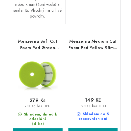
nebo k nanášení vosků a
sealantů. Vhodný na citlivé
povrchy.
Menzerna Soft Cut
Menzerna Medium Cut
Foam Pad Green
Foam Pad Yellow 95mm
150mm leštící kotouč
leštící kotouč
149 Kč
279 Kč
123 Kč bez DPH
231 Kč bez DPH
Skladem do 5
Skladem, ihned k
pracovních dní
odeslání
(4 ks)