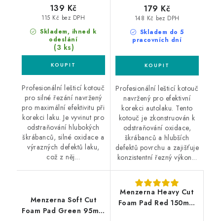
139 Kč
179 Kč
115 Kč bez DPH
148 Kč bez DPH
Skladem, ihned k
Skladem do 5
odeslání
pracovních dní
(3 ks)
Profesionální lešticí kotouč
Profesionální lešticí kotouč
pro silné řezání navržený
navržený pro efektivní
pro maximální efektivitu při
korekci autolaku. Tento
korekci laku. Je vyvinut pro
kotouč je zkonstruován k
odstraňování hlubokých
odstraňování oxidace,
škrábanců, silné oxidace a
škrábanců a hlubších
výrazných defektů laku,
defektů povrchu a zajišťuje
což z něj...
konzistentní řezný výkon...
Menzerna Heavy Cut
Menzerna Soft Cut
Foam Pad Red 150mm
Foam Pad Green 95mm
leštící kotouč