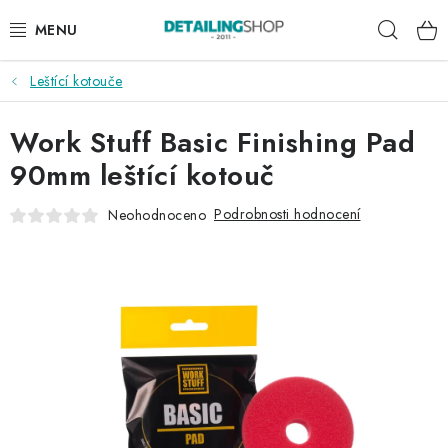
Přejít
Hleda
na
obsah
Leštící kotouče
AKCE
Work Stuff Basic Finishing Pad
NOVINKY
90mm leštící kotouč
EXTERIÉR
Podrobnosti hodnocení
Neohodnoceno
INTERIÉR
PŘÍSLUŠENSTVÍ
DÁRKOVÉ SADY A POUKAZY
ČLÁNKY