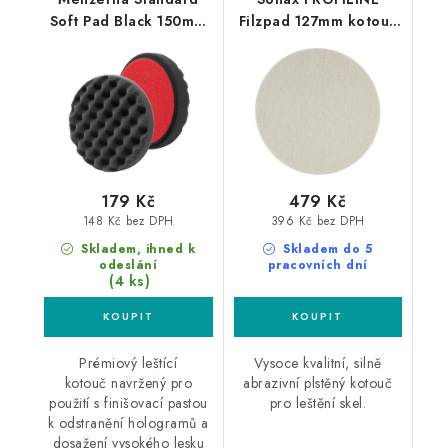
Soft Pad Black 150mm
Filzpad 127mm kotouč
leštící kotouč
filcový na skla 2ks
179 Kč
479 Kč
148 Kč bez DPH
396 Kč bez DPH
Skladem, ihned k
Skladem do 5
odeslání
pracovních dní
(4 ks)
Prémiový leštící
Vysoce kvalitní, silně
kotouč navržený pro
abrazivní plstěný kotouč
použití s ​​finišovací pastou
pro leštění skel.
k odstranění hologramů a
dosažení vysokého lesku