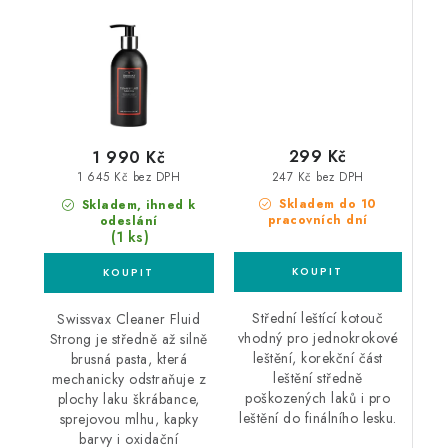
299 Kč
1 990 Kč
247 Kč bez DPH
1 645 Kč bez DPH
Skladem do 10
Skladem, ihned k
pracovních dní
odeslání
(1 ks)
Střední leštící kotouč
Swissvax Cleaner Fluid
vhodný pro jednokrokové
Strong je středně až silně
leštění, korekční část
brusná pasta, která
leštění středně
mechanicky odstraňuje z
poškozených laků i pro
plochy laku škrábance,
leštění do finálního lesku.
sprejovou mlhu, kapky
barvy i oxidační