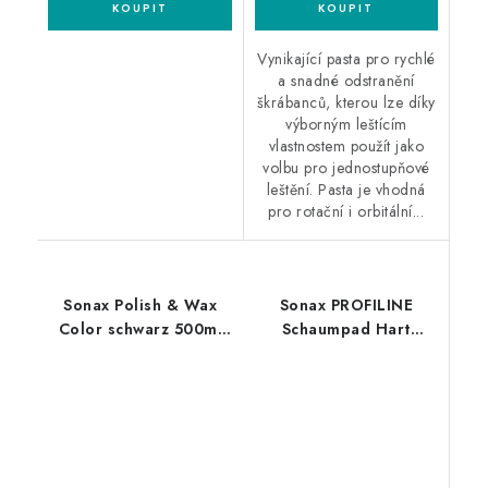
Vynikající pasta pro rychlé
a snadné odstranění
škrábanců, kterou lze díky
výborným leštícím
vlastnostem použít jako
volbu pro jednostupňové
leštění. Pasta je vhodná
pro rotační i orbitální...
Sonax Polish & Wax
Sonax PROFILINE
Color schwarz 500ml
Schaumpad Hart
leštěnka s voskem
160mm silný leštící
kotouč