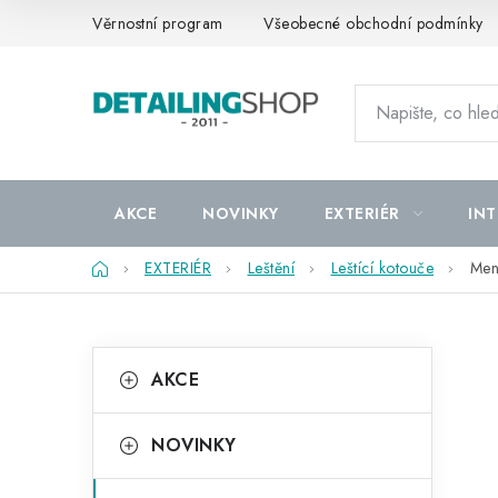
Přejít
Věrnostní program
Všeobecné obchodní podmínky
na
obsah
AKCE
NOVINKY
EXTERIÉR
INT
Domů
EXTERIÉR
Leštění
Leštící kotouče
Men
P
K
Přeskočit
AKCE
kategorie
a
o
t
s
NOVINKY
e
t