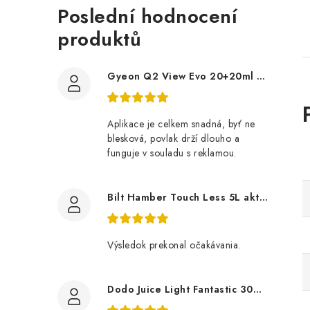
Poslední hodnocení
produktů
Gyeon Q2 View Evo 20+20ml nanopovlak na okna
Aplikace je celkem snadná, byť ne
blesková, povlak drží dlouho a
funguje v souladu s reklamou.
Bilt Hamber Touch Less 5L aktivní pěna
Výsledok prekonal očakávania.
Dodo Juice Light Fantastic 30ml měkký vosk