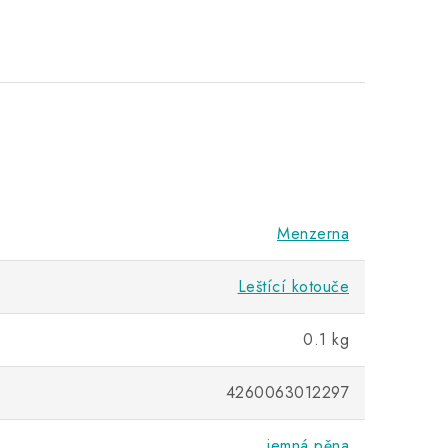
Menzerna
Leštící kotouče
0.1 kg
4260063012297
jemná pěna