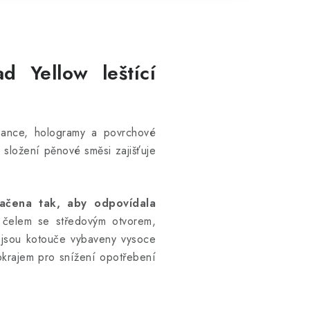
 Yellow leštící
bance, hologramy a povrchové
í složení pěnové směsi zajišťuje
ačena tak, aby odpovídala
 čelem se středovým otvorem,
ě jsou kotouče vybaveny vysoce
okrajem pro snížení opotřebení