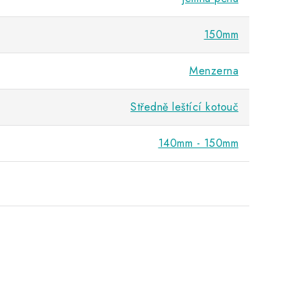
150mm
Menzerna
Středně leštící kotouč
140mm - 150mm