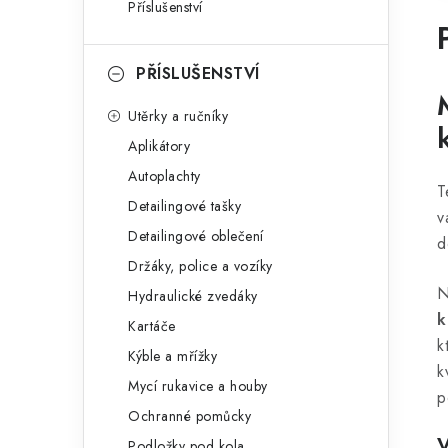
Příslušenství
PŘÍSLUŠENSTVÍ
Utěrky a ručníky
Aplikátory
Autoplachty
T
Detailingové tašky
v
Detailingové oblečení
d
Držáky, police a vozíky
N
Hydraulické zvedáky
k
Kartáče
k
Kýble a mřížky
k
Mycí rukavice a houby
p
Ochranné pomůcky
Podložky pod kola