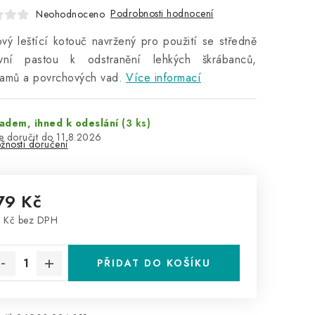
Podrobnosti hodnocení
Neohodnoceno
vý leštící kotouč navržený pro použití se středně
ivní pastou k odstranění lehkých škrábanců,
ramů a povrchových vad.
Více informací
adem, ihned k odeslání
(3 ks)
11.8.2026
žnosti doručení
79 Kč
 Kč bez DPH
rná cena:
PŘIDAT DO KOŠÍKU