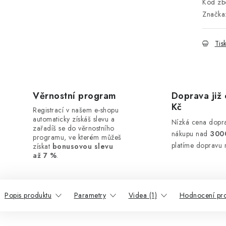
Kód zbo
Značka
Tis
Věrnostní program
Doprava již 
Kč
Registrací v našem e-shopu
automaticky získáš slevu a
Nízká cena dopra
zařadíš se do věrnostního
nákupu nad
300
programu, ve kterém můžeš
platíme dopravu 
získat
bonusovou slevu
až 7 %
.
Popis produktu
Parametry
Videa (1)
Hodnocení pr