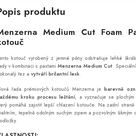
Popis produktu
Menzerna Medium Cut Foam Pad
kotouč
ento kotouč vyrobený z jemné pěny odstraňuje lehké škrá
ady v kombinaci s pastami
Menzerna Medium Cut
. Speciáln
okonalý řez a
vytváří brilantní lesk
.
ová řada prémiových kotoučů Menzerna je
barevně ozn
aždému kroku procesu leštění
, a vyznačuje se plochým
terý pomáhá zajistit lepší chlazení kotouče. Na zadní stran
valitním, tepelně odolným suchým zipem a pozvolným šikmým 
odložky.
VLASTNOSTI: