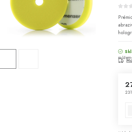
Prémio
abraz
holog
Skl
Mo
2
231
Mě