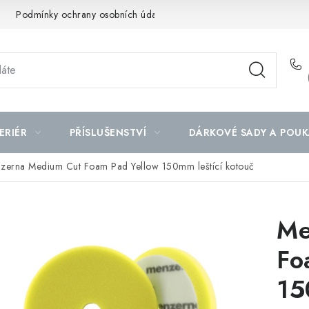
Podmínky ochrany osobních údajů
Mapa serveru
ERIÉR
PŘÍSLUŠENSTVÍ
DÁRKOVÉ SADY A POUK
zerna Medium Cut Foam Pad Yellow 150mm leštící kotouč
Me
Fo
15