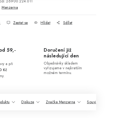
ží:
26900.224.011
:
Menzerna
k
Zeptat se
Hlídat
Sdílet
od 59,-
Doručení již
následující den
Objednávky skladem
vy a při
vyřizujeme v nejkratším
0 Kč
možném termínu.
my.
oduktu
Diskuze
Značka Menzerna
Související produkt