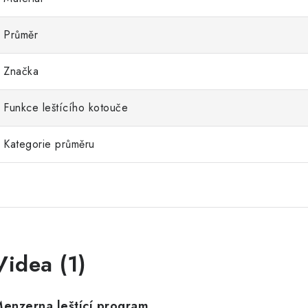
Průměr
Značka
Funkce leštícího kotouče
Kategorie průměru
Videa (1)
enzerna leštící program