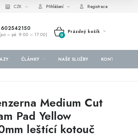
CZK
Přihlášení
Registrace
602542150
Prázdný košík
(po – pá: 9:00 – 17:00)
NÁKUPNÍ
KOŠÍK
AZY
ČLÁNKY
NAŠE SLUŽBY
KONTAKTY
nzerna Medium Cut
am Pad Yellow
0mm leštící kotouč