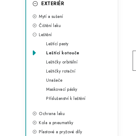
g
EXTERIÉR
r
o
Mytí a sušení
a
r
Čištění laku
n
i
Leštění
e
n
Leštící pasty
í
Leštící kotouče
Leštičky orbitální
p
Leštičky rotační
a
Unašeče
n
Maskovací pásky
Příslušenství k leštění
e
l
Ochrana laku
Kola a pneumatiky
Plastové a pryžové díly