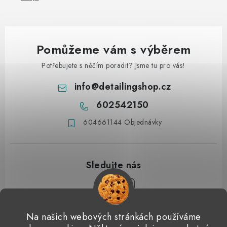
Pomůžeme vám s výběrem
Potřebujete s něčím poradit? Jsme tu pro vás!
info
@
detailingshop.cz
602542150
604661144 Objednávky
Z
Na našich webových stránkách používáme