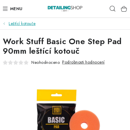
Přejít
Hleda
na
obsah
Leštící kotouče
AKCE
Work Stuff Basic One Step Pad
NOVINKY
90mm leštící kotouč
EXTERIÉR
Podrobnosti hodnocení
Neohodnoceno
INTERIÉR
PŘÍSLUŠENSTVÍ
DÁRKOVÉ SADY A POUKAZY
ČLÁNKY