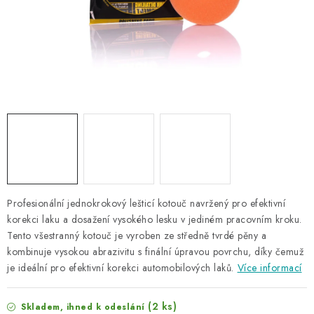
NAŠE SLUŽBY
KONTAKTY
PRODÁVANÉ ZNAČKY
BYDLENÍ
Věrnostní program
Všeobecné obchodní podmínky
Podmínky ochrany osobních údajů
Mapa serveru
Profesionální jednokrokový lešticí kotouč navržený pro efektivní
korekci laku a dosažení vysokého lesku v jediném pracovním kroku.
Tento všestranný kotouč je vyroben ze středně tvrdé pěny a
kombinuje vysokou abrazivitu s finální úpravou povrchu, díky čemuž
je ideální pro efektivní korekci automobilových laků.
Více informací
(2 ks)
Skladem, ihned k odeslání