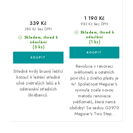
1 190 Kč
339 Kč
983 Kč bez DPH
280 Kč bez DPH
Skladem, ihned k
odeslání
Skladem, ihned k
(1 ks)
odeslání
(5 ks)
Revoluce v renovaci
Středně tvrdý brusný leštící
světlometů a ostatních
kotouč k leštění středně
povrchů z čirého plastu je
silně zvětralých laků a k
tu! Společnost Meguiar's
odstranění středních
vyvinula zcela novou
škrábanců.
metodu renovace
světlometů, která nemá
obdoby! Se sadou G2970
Meguiar's Two Step...