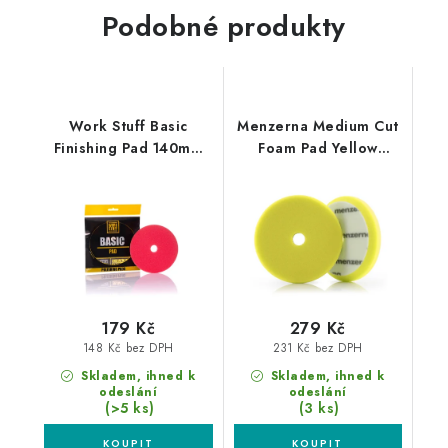
Podobné produkty
Work Stuff Basic
Menzerna Medium Cut
Finishing Pad 140mm
Foam Pad Yellow
leštící kotouč
150mm leštící kotouč
179 Kč
279 Kč
148 Kč bez DPH
231 Kč bez DPH
Skladem, ihned k
Skladem, ihned k
odeslání
odeslání
(>5 ks)
(3 ks)