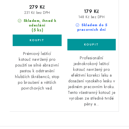
279 Kč
179 Kč
231 Kč bez DPH
148 Kč bez DPH
Skladem, ihned k
Skladem do 5
odeslání
(5 ks)
pracovních dní
Prémiový leštící
Profesionální
kotouč navržený pro
jednokrokový lešticí
použití se silně abrazivní
kotouč navržený pro
pastou k odstranění
efektivní korekci laku a
hlubších škrábanců, stop
dosažení vysokého lesku v
po broušení a větších
jediném pracovním kroku.
povrchových vad.
Tento všestranný kotouč je
vyroben ze středně tvrdé
pěny a...