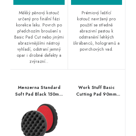
Měkký pěnový kotouč
Prémiový leštící
určený pro finální fázi
kotouč navržený pro
korekce laku. Povrch po
použití se středně
předchozím broušení s
abrazivní pastou k
Basic Pad Cut nebo jinými
odstranění lehkých
abrazivnějšími nástroji
škrábanců, hologramů a
vyhladí, odstraní jemný
povrchových vad.
opar i drobné defekty a
zvýrazní...
Menzerna Standard
Work Stuff Basic
Soft Pad Black 150mm
Cutting Pad 90mm
leštící kotouč
leštící kotouč