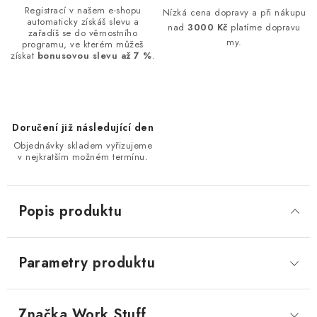
Registrací v našem e-shopu
Nízká cena dopravy a při nákupu
automaticky získáš slevu a
nad
3000 Kč
platíme dopravu
zařadíš se do věrnostního
my.
programu, ve kterém můžeš
získat
bonusovou slevu až 7 %
.
Doručení již následující den
Objednávky skladem vyřizujeme
v nejkratším možném termínu.
Popis produktu
Parametry produktu
Značka
 Work Stuff