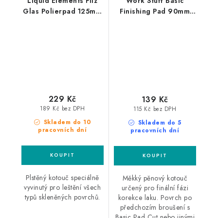
Liquid Elements Filz
Work Stuff Basic
Glas Polierpad 125mm
Finishing Pad 90mm
leštící kotouč na sklo
leštící kotouč
229 Kč
139 Kč
189 Kč bez DPH
115 Kč bez DPH
Skladem do 10
Skladem do 5
pracovních dní
pracovních dní
Plstěný kotouč speciálně
Měkký pěnový kotouč
vyvinutý pro leštění všech
určený pro finální fázi
typů skleněných povrchů.
korekce laku. Povrch po
předchozím broušení s
Basic Pad Cut nebo jinými