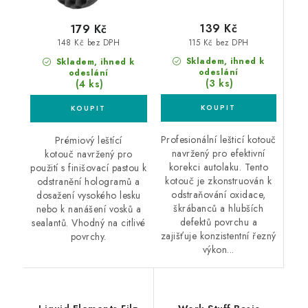
139 Kč
179 Kč
115 Kč bez DPH
148 Kč bez DPH
Skladem, ihned k
Skladem, ihned k
odeslání
odeslání
(3 ks)
(4 ks)
Profesionální lešticí kotouč
Prémiový leštící
navržený pro efektivní
kotouč navržený pro
korekci autolaku. Tento
použití s ​​finišovací pastou k
kotouč je zkonstruován k
odstranění hologramů a
odstraňování oxidace,
dosažení vysokého lesku
škrábanců a hlubších
nebo k nanášení vosků a
defektů povrchu a
sealantů. Vhodný na citlivé
zajišťuje konzistentní řezný
povrchy.
výkon...