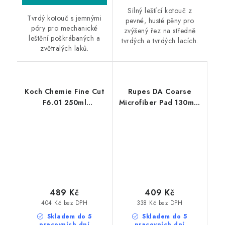
Silný leštící kotouč z
Tvrdý kotouč s jemnými
pevné, husté pěny pro
póry pro mechanické
zvýšený řez na středně
leštění poškrábaných a
tvrdých a tvrdých lacích.
zvětralých laků.
Koch Chemie Fine Cut
Rupes DA Coarse
F6.01 250ml
Microfiber Pad 130mm
jednostupňová leštící
leštící kotouč
pasta
489 Kč
409 Kč
404 Kč bez DPH
338 Kč bez DPH
Skladem do 5
Skladem do 5
pracovních dní
pracovních dní