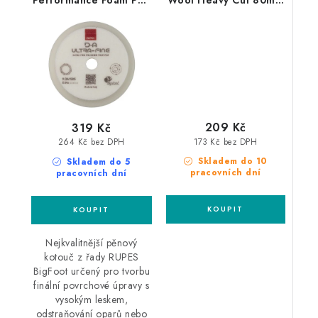
Ultra Fine 130/150mm
silný leštící kotouč
leštící kotouč
209 Kč
319 Kč
173 Kč bez DPH
264 Kč bez DPH
Skladem do 10
Skladem do 5
pracovních dní
pracovních dní
Nejkvalitnější pěnový
kotouč z řady RUPES
BigFoot určený pro tvorbu
finální povrchové úpravy s
vysokým leskem,
odstraňování oparů nebo