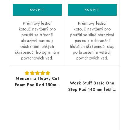
Prémiový leštící
Prémiový leštící
kotouč navržený pro
kotouč navržený pro
použití se středně
použití se silně abrazivní
abrazivní pastou k
pastou k odstranění
odstranění lehkých
hlubších škrábanců, stop
škrábanců, hologramů a
po broušení a větších
povrchových vad.
povrchových vad.
Menzerna Heavy Cut
Work Stuff Basic One
Foam Pad Red 150mm
Step Pad 140mm leštící
leštící kotouč
kotouč