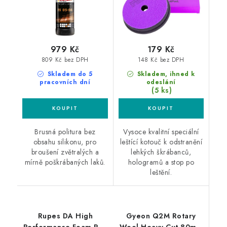
979 Kč
179 Kč
809 Kč bez DPH
148 Kč bez DPH
Skladem do 5
Skladem, ihned k
pracovních dní
odeslání
(5 ks)
Brusná politura bez
Vysoce kvalitní speciální
obsahu silikonu, pro
leštící kotouč k odstranění
broušení zvětralých a
lehkých škrábanců,
mírně poškrábaných laků.
hologramů a stop po
leštění.
Rupes DA High
Gyeon Q2M Rotary
Performance Foam Pad
Wool Heavy Cut 80mm