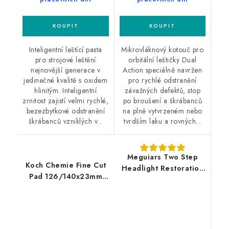
Inteligentní leštící pasta
Mikrovláknový kotouč pro
pro strojové leštění
orbitální leštičky Dual
nejnovější generace v
Action speciálně navržen
jedinečné kvalitě s oxidem
pro rychlé odstranění
hlinitým. Inteligentní
závažných defektů, stop
zrnitost zajistí velmi rychlé,
po broušení a škrábanců
bezezbytkové odstranění
na plně vytvrzeném nebo
škrábanců vzniklých v...
tvrdším laku a rovných...
Meguiars Two Step
Koch Chemie Fine Cut
Headlight Restoration
Pad 126/140x23mm
Kit sada na renovaci
leštící kotouč
středně poškozených
světlometů