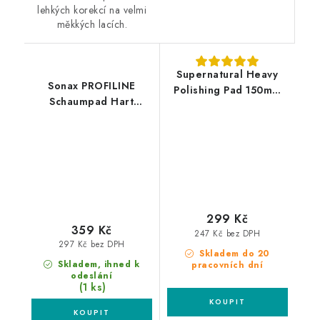
lehkých korekcí na velmi
měkkých lacích.
Supernatural Heavy
Sonax PROFILINE
Polishing Pad 150mm
Schaumpad Hart
silný leštící kotouč
160mm silný leštící
kotouč
299 Kč
359 Kč
247 Kč bez DPH
297 Kč bez DPH
Skladem do 20
Skladem, ihned k
pracovních dní
odeslání
(1 ks)