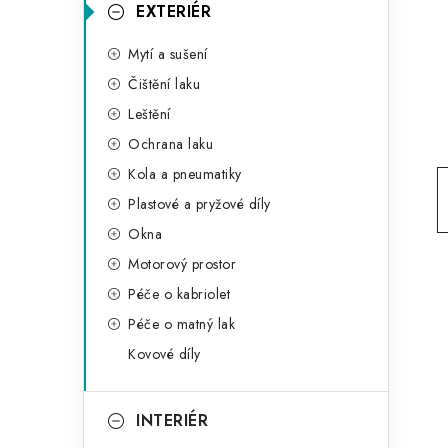
g
EXTERIÉR
r
o
Mytí a sušení
a
r
Čištění laku
n
i
Leštění
e
n
Ochrana laku
í
Kola a pneumatiky
Plastové a pryžové díly
p
Okna
a
Motorový prostor
n
Péče o kabriolet
Péče o matný lak
e
Kovové díly
l
INTERIÉR