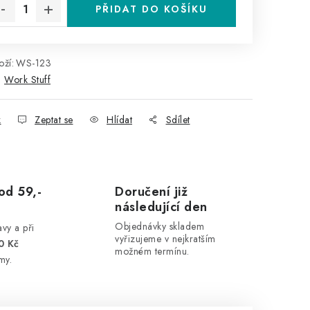
PŘIDAT DO KOŠÍKU
ží:
WS-123
:
Work Stuff
k
Zeptat se
Hlídat
Sdílet
od 59,-
Doručení již
následující den
Objednávky skladem
vy a při
vyřizujeme v nejkratším
0 Kč
možném termínu.
my.