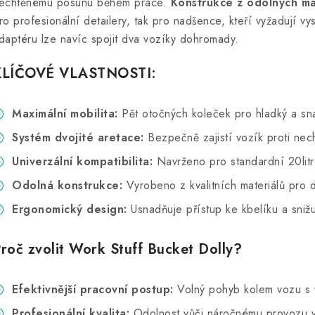
echtěnému posunu během práce.
Konstrukce z odolných ma
ro profesionální detailery, tak pro nadšence, kteří vyžadují 
daptéru lze navíc spojit dva vozíky dohromady.
KLÍČOVÉ VLASTNOSTI:
Maximální mobilita:
Pět otočných koleček pro hladký a sn
Systém dvojité aretace:
Bezpečně zajistí vozík proti nec
Univerzální kompatibilita:
Navrženo pro standardní 20litro
Odolná konstrukce:
Vyrobeno z kvalitních materiálů pro d
Ergonomický design:
Usnadňuje přístup ke kbelíku a sniž
roč zvolit Work Stuff Bucket Dolly?
Efektivnější pracovní postup:
Volný pohyb kolem vozu s 
Profesionální kvalita:
Odolnost vůči náročnému provozu v 