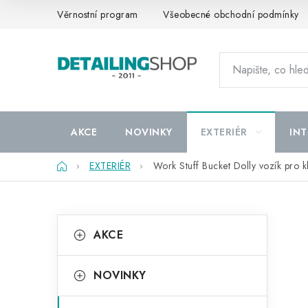
Přejít
Věrnostní program
Všeobecné obchodní podmínky
na
obsah
AKCE
NOVINKY
EXTERIÉR
INT
Domů
EXTERIÉR
Work Stuff Bucket Dolly vozík pro k
P
K
Přeskočit
AKCE
kategorie
a
o
t
s
NOVINKY
e
t