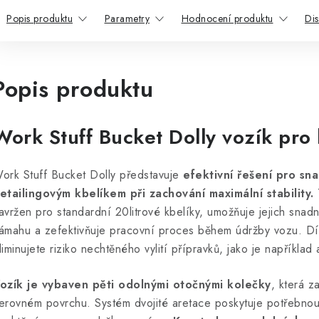
Popis produktu
Parametry
Hodnocení produktu
Di
Popis produktu
Work Stuff Bucket Dolly vozík pro 
ork Stuff Bucket Dolly představuje
efektivní řešení pro sn
etailingovým kbelíkem při zachování maximální stability.
avržen pro standardní 20litrové kbelíky, umožňuje jejich snadn
ámahu a zefektivňuje pracovní proces během údržby vozu. Díky
liminujete riziko nechtěného vylití přípravků, jako je napříkla
ozík je vybaven pěti odolnými otočnými kolečky
, která za
erovném povrchu. Systém dvojité aretace poskytuje potřebnou 