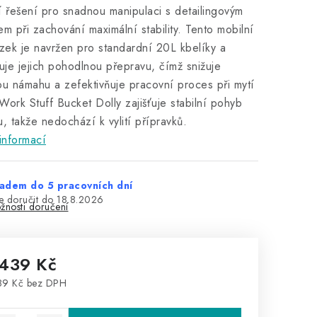
í řešení pro snadnou manipulaci s detailingovým
em při zachování maximální stability. Tento mobilní
ek je navržen pro standardní 20L kbelíky a
je jejich pohodlnou přepravu, čímž snižuje
ou námahu a zefektivňuje pracovní proces při mytí
Work Stuff Bucket Dolly zajišťuje stabilní pohyb
u, takže nedochází k vylití přípravků.
informací
adem do 5 pracovních dní
18.8.2026
žnosti doručení
 439 Kč
89 Kč bez DPH
rná cena: