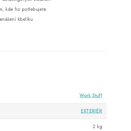
am, kde ho potřebujete.
enášení kbelíku.
Work Stuff
EXTERIÉR
2 kg