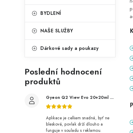
n
p
BYDLENÍ
a
NAŠE SLUŽBY
Dárkové sady a poukazy
Poslední hodnocení
produktů
Gyeon Q2 View Evo 20+20ml nanopovlak na okna
P
Aplikace je celkem snadná, byť ne
blesková, povlak drží dlouho a
funguje v souladu s reklamou.