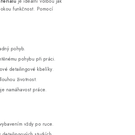
teriálů
je ideální volbou jak
vysokou funkčnost. Pomocí
adný pohyb.
htěnému pohybu při práci.
vé detailingové kbelíky.
louhou životnost.
uje namáhavost práce.
vybavením vždy po ruce.
detailingových studiích.