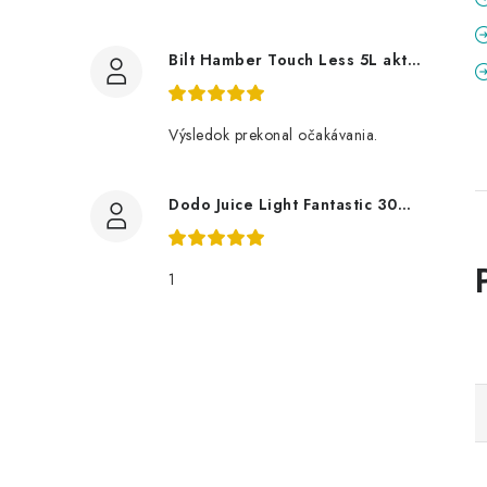
Bilt Hamber Touch Less 5L aktivní pěna
Výsledok prekonal očakávania.
Dodo Juice Light Fantastic 30ml měkký vosk
1