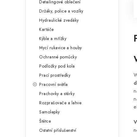
Detailingové oblečení
Držáky, police a vozíky
Hydraulické zvedáky
Kartáče
Kýble a mřížky
Mycí rukavice a houby
Ochranné pomůcky
Podložky pod kola
W
Prací prostředky
d
Pracovní světla
n
Prachovky a stěrky
n
Rozprašovače a lahve
e
Samolepky
Štětce
V
n
Ostatní příslušenství