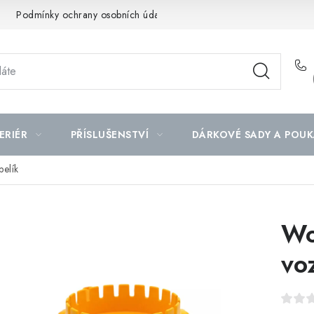
Podmínky ochrany osobních údajů
Mapa serveru
ERIÉR
PŘÍSLUŠENSTVÍ
DÁRKOVÉ SADY A POUK
belík
Wo
vo