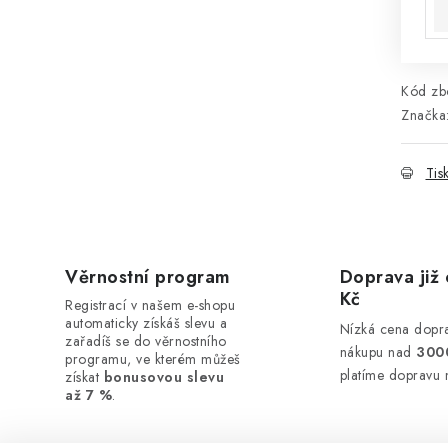
Kód zbo
Značka
Tis
Věrnostní program
Doprava již 
Kč
Registrací v našem e-shopu
automaticky získáš slevu a
Nízká cena dopra
zařadíš se do věrnostního
nákupu nad
300
programu, ve kterém můžeš
platíme dopravu 
získat
bonusovou slevu
až 7 %
.