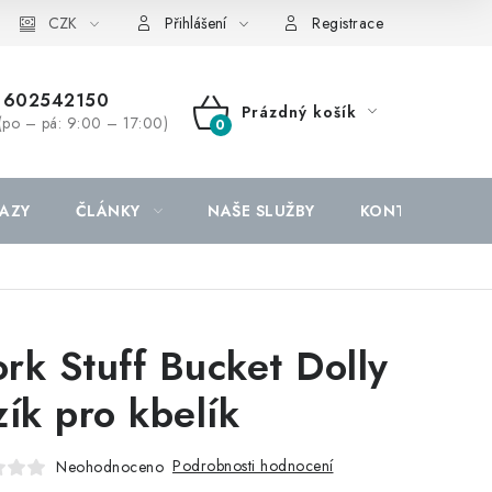
CZK
Přihlášení
Registrace
602542150
Prázdný košík
(po – pá: 9:00 – 17:00)
NÁKUPNÍ
KOŠÍK
AZY
ČLÁNKY
NAŠE SLUŽBY
KONTAKTY
rk Stuff Bucket Dolly
zík pro kbelík
Podrobnosti hodnocení
Neohodnoceno