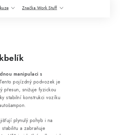
skuze
Značka Work Stuff
kbelík
adnou manipulaci s
Tento pojízdný podvozek je
ý přesun, snižuje fyzickou
 stabilní konstrukci vozíku
d autošampon.
jišťují plynulý pohyb i na
stabilitu a zabraňuje