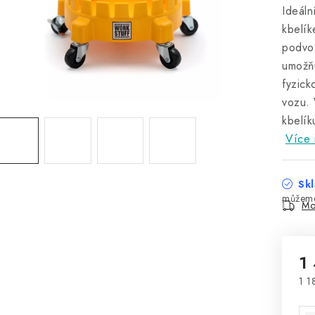
Ideáln
kbelík
podvoz
umožňu
fyzick
vozu. 
kbelík
Více 
Skl
Mo
1
1 1
Mě