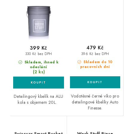
detailingový kbelík
detailingový kbelík
479 Kč
399 Kč
396 Kč bez DPH
330 Kč bez DPH
Skladem do 10
Skladem, ihned k
pracovních dní
odeslání
(2 ks)
Vodotěsné černé víko pro
Detailingový kbelík na ALU
detailingové kbelíky Auto
kola s objemem 20L.
Finesse.
Swissvax Smart Bucket
Work Stuff Rinse