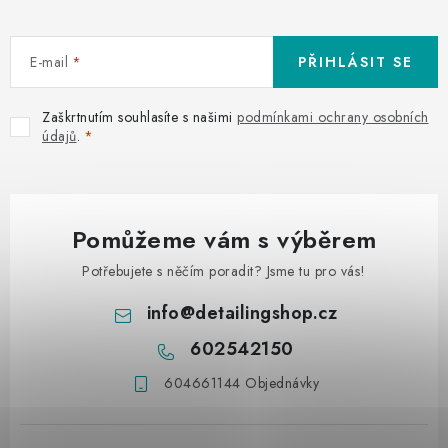
E-mail
PŘIHLÁSIT SE
Zaškrtnutím souhlasíte s našimi
podmínkami ochrany osobních
údajů
.
Pomůžeme vám s výběrem
Potřebujete s něčím poradit? Jsme tu pro vás!
info
@
detailingshop.cz
602542150
604661144 Objednávky