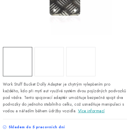
NAŠE SLUŽBY
KONTAKTY
PRODÁVANÉ ZNAČKY
BYDLENÍ
Věrnostní program
Všeobecné obchodní podmínky
Podmínky ochrany osobních údajů
Mapa serveru
Work Stuff Bucket Dolly Adapter je chytrým vylepšením pro
každého, kdo při mytí aut využívá systém dvou pojízdných podvozků
pod vědra. Tento spojovací adaptér umožňuje bezpečně spojit dva
podvozky do jednoho stabilního celku, což usnadňuje manipulaci s
vodou a nářadím během údržby vozidla.
Více informací
Skladem do 5 pracovních dní