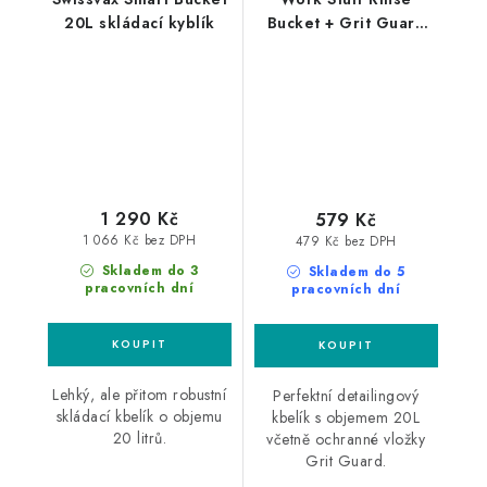
20L skládací kyblík
Bucket + Grit Guard
20L detailingový
kbelík s vložkou
1 290 Kč
579 Kč
1 066 Kč bez DPH
479 Kč bez DPH
Skladem do 3
Skladem do 5
pracovních dní
pracovních dní
Lehký, ale přitom robustní
Perfektní detailingový
skládací kbelík o objemu
kbelík s objemem 20L
20 litrů.
včetně ochranné vložky
Grit Guard.