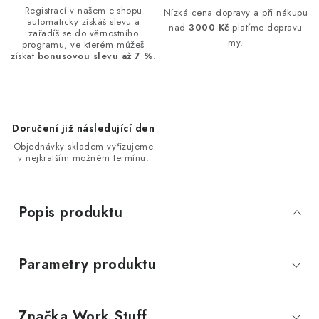
Registrací v našem e-shopu
Nízká cena dopravy a při nákupu
automaticky získáš slevu a
nad
3000 Kč
platíme dopravu
zařadíš se do věrnostního
my.
programu, ve kterém můžeš
získat
bonusovou slevu až 7 %
.
Doručení již následující den
Objednávky skladem vyřizujeme
v nejkratším možném termínu.
Popis produktu
Parametry produktu
Značka
 Work Stuff