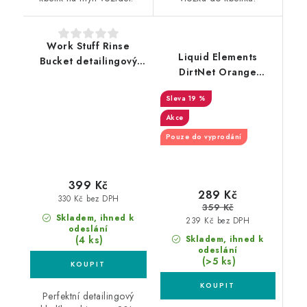
Work Stuff Rinse
Liquid Elements
Bucket detailingový
DirtNet Orange
kbelík
ochranná vložka
19 %
oranžová
Akce
Pouze do vyprodání
399 Kč
289 Kč
330 Kč bez DPH
359 Kč
Skladem, ihned k
239 Kč bez DPH
odeslání
(4 ks)
Skladem, ihned k
odeslání
(>5 ks)
Perfektní detailingový