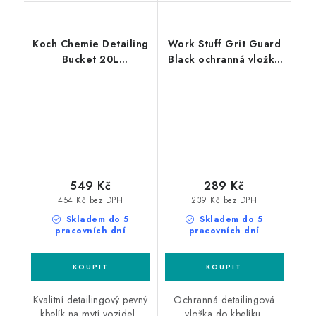
Koch Chemie Detailing
Work Stuff Grit Guard
Bucket 20L
Black ochranná vložka
detailingový kbelík
černá
549 Kč
289 Kč
454 Kč bez DPH
239 Kč bez DPH
Skladem do 5
Skladem do 5
pracovních dní
pracovních dní
Kvalitní detailingový pevný
Ochranná detailingová
kbelík na mytí vozidel.
vložka do kbelíku.