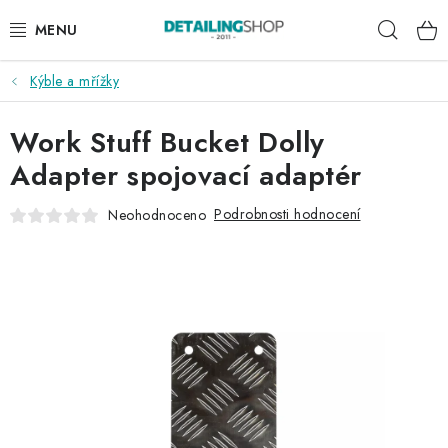
Přejít
Hleda
na
obsah
Kýble a mřížky
AKCE
Work Stuff Bucket Dolly
NOVINKY
Adapter spojovací adaptér
EXTERIÉR
Podrobnosti hodnocení
Neohodnoceno
INTERIÉR
PŘÍSLUŠENSTVÍ
DÁRKOVÉ SADY A POUKAZY
ČLÁNKY