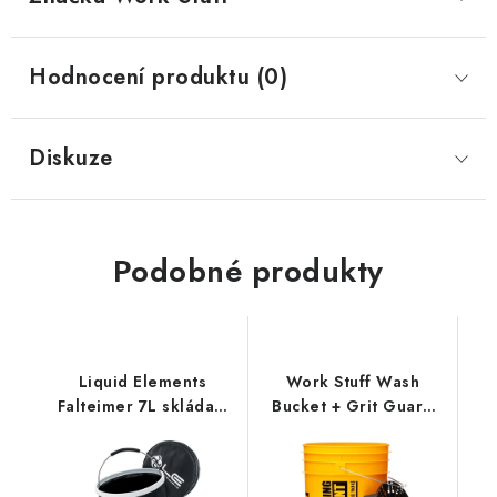
Hodnocení produktu (0)
Diskuze
Podobné produkty
Liquid Elements
Work Stuff Wash
Falteimer 7L skládací
Bucket + Grit Guard
kbelík
20L detailingový
kbelík s vložkou