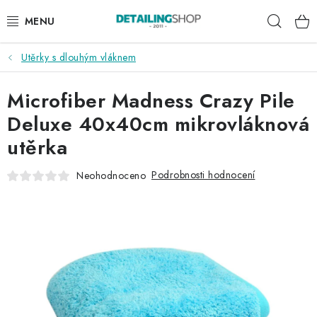
Přejít
Hleda
na
obsah
Utěrky s dlouhým vláknem
AKCE
Microfiber Madness Crazy Pile
NOVINKY
Deluxe 40x40cm mikrovláknová
EXTERIÉR
utěrka
INTERIÉR
Podrobnosti hodnocení
Neohodnoceno
PŘÍSLUŠENSTVÍ
DÁRKOVÉ SADY A POUKAZY
ČLÁNKY