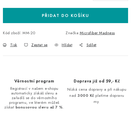
Měrná cena:
PŘIDAT DO KOŠÍKU
Kód zboží:
MM-20
Značka:
Microfiber Madness
Tisk
Zeptat se
Hlídat
Sdílet
Věrnostní program
Doprava již od 59,- Kč
Registrací v našem e-shopu
Nízká cena dopravy a při nákupu
automaticky získáš slevu a
nad
3000 Kč
platíme dopravu
zařadíš se do věrnostního
my.
programu, ve kterém můžeš
získat
bonusovou slevu až 7 %
.