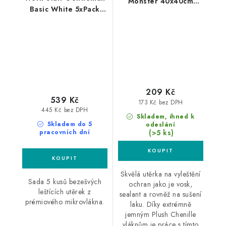
Monster 40x40cm
Basic White 5xPack
mikrovláknová utěrka
40x40cm leštící utěrky
bílé 5ks
209 Kč
539 Kč
173 Kč bez DPH
445 Kč bez DPH
Skladem, ihned k
Skladem do 5
odeslání
(>5 ks)
pracovních dní
Skvělá utěrka na vyleštění
Sada 5 kusů bezešvých
ochran jako je vosk,
leštících utěrek z
sealant a rovněž na sušení
prémiového mikrovlákna.
laku. Díky extrémně
jemným Plush Chenille
vláknům je práce s tímto