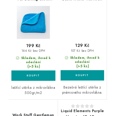
40x40cm leštící utěrka
leštící utěrka bílá
z mikrovlákna
129 Kč
199 Kč
107 Kč bez DPH
164 Kč bez DPH
Skladem, ihned k
Skladem, ihned k
odeslání
odeslání
(>5 ks)
(>5 ks)
Bezešvá leštící utěrka z
leštící utěrka z mikrovlákna
prémiového mikrovlákna.
500gr/m2
Liquid Elements Purple
Work Stuff Gentleman