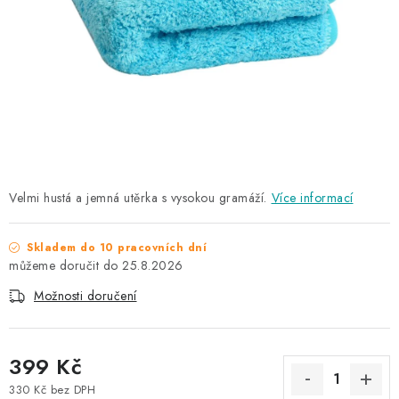
NAŠE SLUŽBY
KONTAKTY
PRODÁVANÉ ZNAČKY
BYDLENÍ
Věrnostní program
Všeobecné obchodní podmínky
Velmi hustá a jemná utěrka s vysokou gramáží.
Více informací
Podmínky ochrany osobních údajů
Mapa serveru
Skladem do 10 pracovních dní
25.8.2026
Možnosti doručení
399 Kč
330 Kč bez DPH