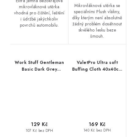
Extra jemná bezokrajová
Mikrovláknová utěrka se
mikrovláknová utěrka
speciálními Plush vlákny,
vhodná pro čištění, leštění
díky kterým není absolutně
i údržbě jakýchkoliv
žádný problém dosáhnout
povrchů automobilu.
skvělého lesku beze
šmouh.
Work Stuff Gentleman
ValetPro Ultra soft
Basic Dark Grey
Buffing Cloth 40x40cm
40x40cm leštící utěrka
mikrovláknová utěrka
šedá
169 Kč
129 Kč
140 Kč bez DPH
107 Kč bez DPH