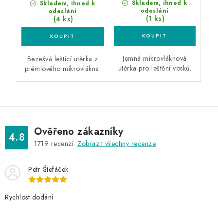
Skladem, ihned k
Skladem, ihned k
odeslání
odeslání
(1 ks)
(4 ks)
Jemná mikrovláknová
Bezešvá leštící utěrka z
utěrka pro leštění vosků.
prémiového mikrovlákna.
Ověřeno zákazníky
4.8
1719
recenzí.
Zobrazit všechny recenze
Petr Štefáček
Rychlost dodání