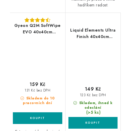
hadříkem radost.
Gyeon Q2M SoftWipe
Liquid Elements Ultra
EVO 40x40cm
Finish 40x40cm
mikrovláknová utěrka
mikrovláknová utěrka
159 Kč
149 Kč
131 Kč bez DPH
123 Kč bez DPH
Skladem do 10
pracovních dní
Skladem, ihned k
odeslání
(>5 ks)