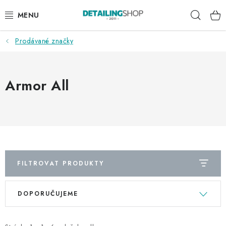
Přejít
Hleda
na
obsah
Prodávané značky
AKCE
NOVINKY
Armor All
EXTERIÉR
INTERIÉR
PŘÍSLUŠENSTVÍ
FILTROVAT PRODUKTY
DÁRKOVÉ SADY A POUKAZY
V
Ř
DOPORUČUJEME
ý
a
ČLÁNKY
p
z