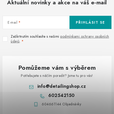
ý
Aktuální novinky a akce na váš e-mail
p
i
s
E-mail
PŘIHLÁSIT SE
u
Zaškrtnutím souhlasíte s našimi
podmínkami ochrany osobních
údajů
.
Pomůžeme vám s výběrem
Potřebujete s něčím poradit? Jsme tu pro vás!
info
@
detailingshop.cz
602542150
604661144 Objednávky