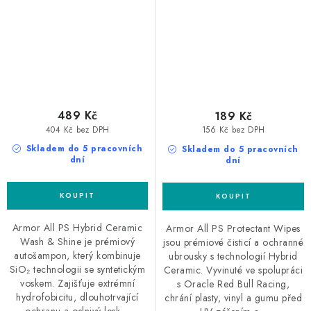
šampon s voskem
489 Kč
189 Kč
404 Kč bez DPH
156 Kč bez DPH
Skladem do 5 pracovních
Skladem do 5 pracovních
dní
dní
Armor All PS Hybrid Ceramic
Armor All PS Protectant Wipes
Wash & Shine je prémiový
jsou prémiové čisticí a ochranné
autošampon, který kombinuje
ubrousky s technologií Hybrid
SiO₂ technologii se syntetickým
Ceramic. Vyvinuté ve spolupráci
voskem. Zajišťuje extrémní
s Oracle Red Bull Racing,
hydrofobicitu, dlouhotrvající
chrání plasty, vinyl a gumu před