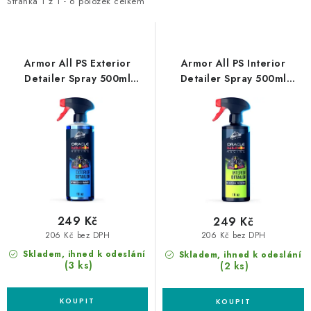
i
e
NAŠE SLUŽBY
Stránka
1
z
1
-
6
položek celkem
s
n
KONTAKTY
p
í
r
p
Armor All PS Exterior
Armor All PS Interior
PRODÁVANÉ ZNAČKY
o
r
Detailer Spray 500ml
Detailer Spray 500ml
exteriérový detailer
interiérový detailer
d
o
BYDLENÍ
u
d
k
u
Věrnostní program
Všeobecné obchodní podmínky
t
k
Podmínky ochrany osobních údajů
Mapa serveru
ů
t
ů
249 Kč
249 Kč
206 Kč bez DPH
206 Kč bez DPH
Skladem, ihned k odeslání
Skladem, ihned k odeslání
(3 ks)
(2 ks)