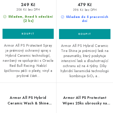
249 Kč
479 Kč
206 Kč bez DPH
396 Kč bez DPH
Skladem, ihned k odeslání
Skladem do 5 pracovních
(2 ks)
dní
Armor All PS Protectant Spray
Armor All PS Hybrid Ceramic
je prémiový ochranný sprej s
Tire Shine je prémiový lesk na
Hybrid Ceramic technologií,
pneumatiky, který poskytuje
navržený ve spolupráci s Oracle
intenzivní lesk a dlouhotrvající
Red Bull Racing. Nabízí
ochranu až na 4 týdny. Díky
špičkovou péči o plasty, vinyl a
hybridní keramické technologii
pryžové části...
kombinuje SiO₂ a...
Armor All PS Hybrid
Armor All PS Protectant
Ceramic Wash & Shine
Wipes 25ks ubrousky na
500ml hybridní keramický
ochranu plastů