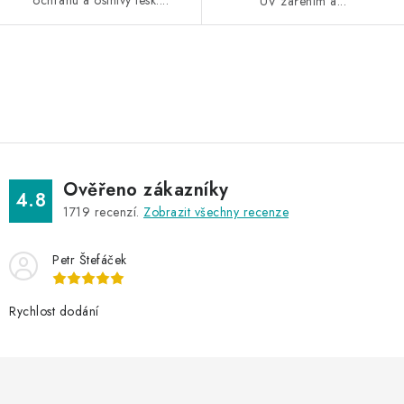
ochranu a oslnivý lesk....
UV zářením a...
O
v
l
á
d
Ověřeno zákazníky
a
4.8
1719
recenzí.
Zobrazit všechny recenze
c
í
Petr Štefáček
p
r
v
Rychlost dodání
k
y
v