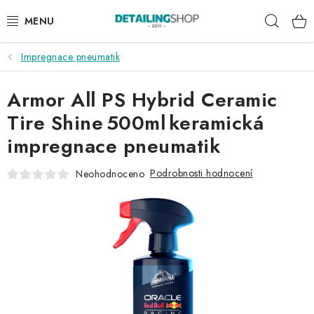
Přejít
Hleda
na
obsah
Impregnace pneumatik
AKCE
Armor All PS Hybrid Ceramic
NOVINKY
Tire Shine 500ml keramická
EXTERIÉR
impregnace pneumatik
INTERIÉR
Podrobnosti hodnocení
Neohodnoceno
PŘÍSLUŠENSTVÍ
DÁRKOVÉ SADY A POUKAZY
ČLÁNKY