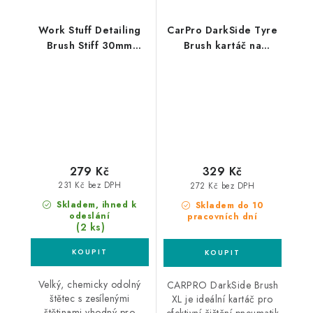
Work Stuff Detailing
CarPro DarkSide Tyre
Brush Stiff 30mm
Brush kartáč na
štětec na nejodolnější
pneumatiky
špínu
279 Kč
329 Kč
231 Kč bez DPH
272 Kč bez DPH
Skladem, ihned k
Skladem do 10
odeslání
pracovních dní
(2 ks)
Velký, chemicky odolný
CARPRO DarkSide Brush
štětec s zesílenými
XL je ideální kartáč pro
štětinami vhodný pro
efektivní čištění pneumatik