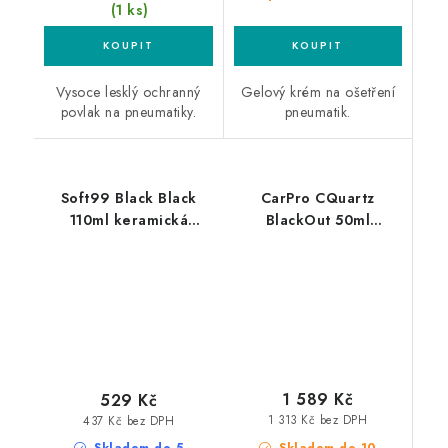
(1 ks)
Vysoce lesklý ochranný
Gelový krém na ošetření
povlak na pneumatiky.
pneumatik.
Soft99 Black Black
CarPro CQuartz
110ml keramická
BlackOut 50ml
ochrana pneumatik
nanopovlak na
pneumatiky
1 589 Kč
529 Kč
1 313 Kč bez DPH
437 Kč bez DPH
Skladem do 10