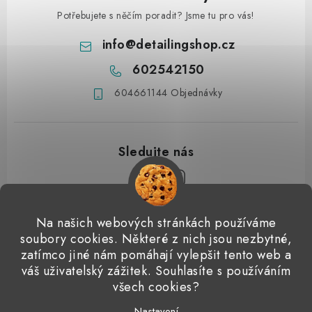
Potřebujete s něčím poradit? Jsme tu pro vás!
info
@
detailingshop.cz
602542150
604661144 Objednávky
Z
Na našich webových stránkách používáme
á
soubory cookies. Některé z nich jsou nezbytné,
Přijímáme online platby
p
zatímco jiné nám pomáhají vylepšit tento web a
váš uživatelský zážitek. Souhlasíte s používáním
a
Detailingclub
Dodo Juice
Gyeon Quartz
ValetPRO
všech cookies?
t
Microfiber Madness
Nastavení