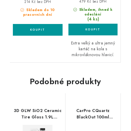
479 Kč bez DPH
214 Kč bez DPH
Skladem, ihned k
Skladem do 10
odeslání
pracovních dní
(4 ks)
Extra velký a ultra jemný
kartáč na kola s
mikrovláknovou hlavicí.
Podobné produkty
3D GLW SiO2 Ceramic
CarPro CQuartz
Tire Gloss 1.9L
BlackOut 100ml
impregnace pneumatik
nanopovlak na
pneumatiky