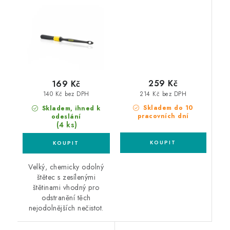
na nejodolnější špínu
Replacement Cover
náhradní návlek
kartáče
259 Kč
169 Kč
214 Kč bez DPH
140 Kč bez DPH
Skladem do 10
Skladem, ihned k
pracovních dní
odeslání
(4 ks)
Velký, chemicky odolný
štětec s zesílenými
štětinami vhodný pro
odstranění těch
nejodolnějších nečistot.