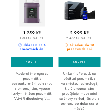
1 259 Kč
2 999 Kč
1 041 Kč bez DPH
2 479 Kč bez DPH
Skladem do 5
Skladem do 10
pracovních dní
pracovních dní
Moderní impregnace
Unikátní přípravek na
pneumatik s
ošetření pneumatik s
bezkonkurenční ochranou
keramickou technologií,
a ohromujícím, vysoce
který pneumatikám
lesklým finišem pneumatik.
propůjčuje impozantní
Vytváří dlouhotrvající...
saténový vzhled, čistotu a
ochranu po dobu cca 6
měsíců.