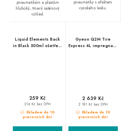
pneumatiky s efektem
pneumatikám a plastům
vysokého lesku.
hluboký, tmavý saténový
vzhled.
Liquid Elements Back
Gyeon Q2M Tire
in Black 500ml ošetření
Express 4L impregnace
plastů a pneu
pneumatik
259 Kč
2 639 Kč
214 Kč bez DPH
2 181 Kč bez DPH
Skladem do 10
Skladem do 10
pracovních dní
pracovních dní