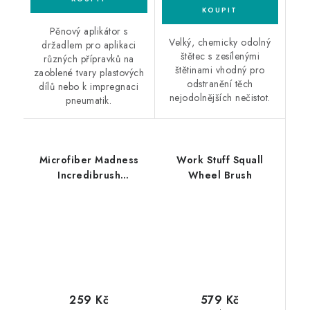
Pěnový aplikátor s
Velký, chemicky odolný
držadlem pro aplikaci
štětec s zesílenými
různých přípravků na
štětinami vhodný pro
zaoblené tvary plastových
odstranění těch
dílů nebo k impregnaci
nejodolnějších nečistot.
pneumatik.
Microfiber Madness
Work Stuff Squall
Incredibrush
Wheel Brush
Replacement Cover
579 Kč
259 Kč