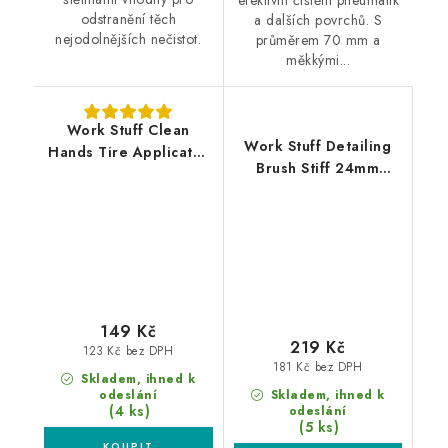
odstranění těch
a dalších povrchů. S
nejodolnějších nečistot.
průměrem 70 mm a
měkkými...
Work Stuff Clean
Work Stuff Detailing
Hands Tire Applicator
Brush Stiff 24mm
pěnový aplikátor na
štětec na nejodolnější
pneu
špínu
149 Kč
219 Kč
123 Kč bez DPH
181 Kč bez DPH
Skladem, ihned k
odeslání
Skladem, ihned k
(4 ks)
odeslání
(5 ks)