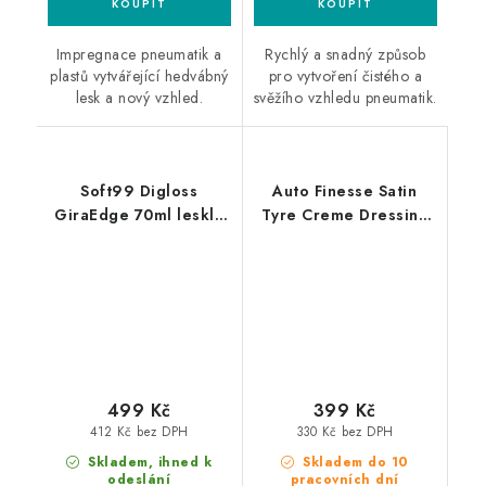
Impregnace pneumatik a
Rychlý a snadný způsob
plastů vytvářející hedvábný
pro vytvoření čistého a
lesk a nový vzhled.
svěžího vzhledu pneumatik.
Soft99 Digloss
Auto Finesse Satin
GiraEdge 70ml lesklá
Tyre Creme Dressing
impregnace pneumatik
500ml impregnace
pneumatik
499 Kč
399 Kč
412 Kč bez DPH
330 Kč bez DPH
Skladem, ihned k
Skladem do 10
odeslání
pracovních dní