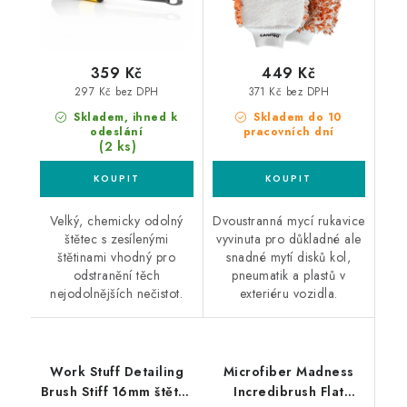
359 Kč
449 Kč
297 Kč bez DPH
371 Kč bez DPH
Skladem, ihned k
Skladem do 10
odeslání
pracovních dní
(2 ks)
Velký, chemicky odolný
Dvoustranná mycí rukavice
štětec s zesílenými
vyvinuta pro důkladné ale
štětinami vhodný pro
snadné mytí disků kol,
odstranění těch
pneumatik a plastů v
nejodolnějších nečistot.
exteriéru vozidla.
Work Stuff Detailing
Microfiber Madness
Brush Stiff 16mm štětec
Incredibrush Flat