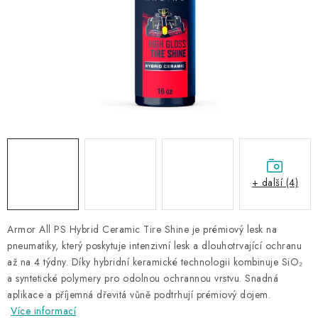
NAŠE SLUŽBY
KONTAKTY
PRODÁVANÉ ZNAČKY
BYDLENÍ
Věrnostní program
Všeobecné obchodní podmínky
Podmínky ochrany osobních údajů
Mapa serveru
+ další (4)
Armor All PS Hybrid Ceramic Tire Shine je prémiový lesk na
pneumatiky, který poskytuje intenzivní lesk a dlouhotrvající ochranu
až na 4 týdny. Díky hybridní keramické technologii kombinuje SiO₂
a syntetické polymery pro odolnou ochrannou vrstvu. Snadná
aplikace a příjemná dřevitá vůně podtrhují prémiový dojem.
Více informací