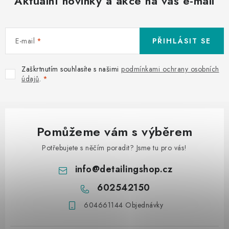
Aktuální novinky a akce na váš e-mail
E-mail
PŘIHLÁSIT SE
Zaškrtnutím souhlasíte s našimi
podmínkami ochrany osobních
údajů
.
Pomůžeme vám s výběrem
Potřebujete s něčím poradit? Jsme tu pro vás!
info
@
detailingshop.cz
602542150
604661144 Objednávky