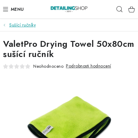
Přejít
Hleda
na
obsah
Sušící ručníky
AKCE
ValetPro Drying Towel 50x80cm
NOVINKY
sušící ručník
EXTERIÉR
Podrobnosti hodnocení
Neohodnoceno
INTERIÉR
PŘÍSLUŠENSTVÍ
DÁRKOVÉ SADY A POUKAZY
ČLÁNKY