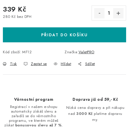
339 Kč
280 Kč bez DPH
Měrná cena:
PŘIDAT DO KOŠÍKU
Kód zboží:
MF12
Značka:
ValetPRO
Tisk
Zeptat se
Hlídat
Sdílet
Věrnostní program
Doprava již od 59,- Kč
Registrací v našem e-shopu
Nízká cena dopravy a při nákupu
automaticky získáš slevu a
nad
3000 Kč
platíme dopravu
zařadíš se do věrnostního
my.
programu, ve kterém můžeš
získat
bonusovou slevu až 7 %
.