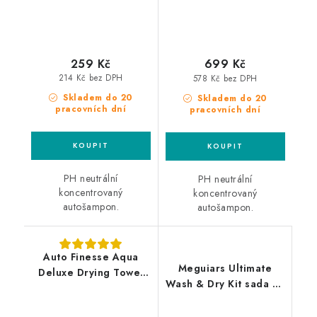
259 Kč
699 Kč
214 Kč bez DPH
578 Kč bez DPH
Skladem do 20
Skladem do 20
pracovních dní
pracovních dní
PH neutrální
PH neutrální
koncentrovaný
koncentrovaný
autošampon.
autošampon.
Auto Finesse Aqua
Meguiars Ultimate
Deluxe Drying Towel
Wash & Dry Kit sada na
50x70cm sušící ručník
mytí a sušení auta