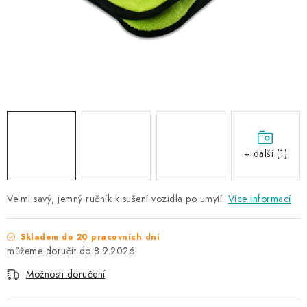
NAŠE SLUŽBY
KONTAKTY
PRODÁVANÉ ZNAČKY
BYDLENÍ
Věrnostní program
Všeobecné obchodní podmínky
+ další (1)
Podmínky ochrany osobních údajů
Mapa serveru
Velmi savý, jemný ručník k sušení vozidla po umytí.
Více informací
Skladem do 20 pracovních dní
8.9.2026
Možnosti doručení