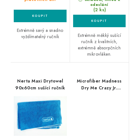
odeslání
(2 ks)
Extrémně savý a snadno
Extrémně měkký sušící
vyždímatelný ručník
ručník z kvalitních,
extrémně absorpčních
mikrovláken.
Nerta Maxi Drytowel
Microfiber Madness
90x60cm sušící ručník
Dry Me Crazy Jr.
40x40cm leštící utěrka
/ sušící ručník