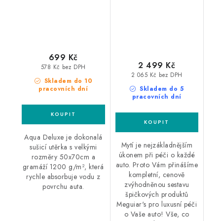
699 Kč
2 499 Kč
578 Kč bez DPH
2 065 Kč bez DPH
Skladem do 10
pracovních dní
Skladem do 5
pracovních dní
Aqua Deluxe je dokonalá
Mytí je nejzákladnějším
sušicí utěrka s velkými
úkonem při péči o každé
rozměry 50x70cm a
auto. Proto Vám přinášíme
gramáží 1200 g/m², která
kompletní, cenově
rychle absorbuje vodu z
zvýhodněnou sestavu
povrchu auta.
špičkových produktů
Meguiar's pro luxusní péči
o Vaše auto! Vše, co