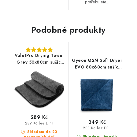
potřebujete...
Podobné produkty
ValetPro Drying Towel
Gyeon Q2M Soft Dryer
Grey 50x80cm sušící
EVO 80x60cm sušící
ručník
ručník
289 Kč
349 Kč
239 Kč bez DPH
288 Kč bez DPH
Skladem do 20
pracovních dní
Skladem, ihned k