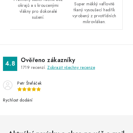
Super měkký vaflovitě
okrajů a s kroucenými
tkaný vysoušecí hadřík
vlákny pro dokonalé
vyrobený z prvotřídních
sušení.
mikrovláken.
Ověřeno zákazníky
4.8
1719
recenzí.
Zobrazit všechny recenze
Petr Štefáček
Rychlost dodání