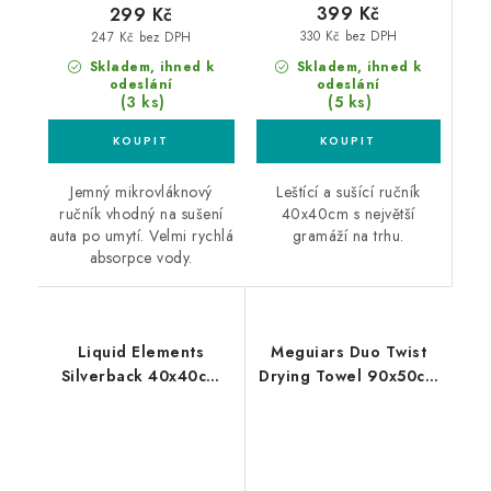
399 Kč
299 Kč
330 Kč bez DPH
247 Kč bez DPH
Skladem, ihned k
Skladem, ihned k
odeslání
odeslání
(5 ks)
(3 ks)
Leštící a sušící ručník
Jemný mikrovláknový
40x40cm s největší
ručník vhodný na sušení
gramáží na trhu.
auta po umytí. Velmi rychlá
absorpce vody.
Liquid Elements
Meguiars Duo Twist
Silverback 40x40cm
Drying Towel 90x50cm
sušící ručník
sušící ručník