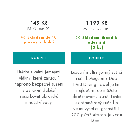
149 Kč
1 199 Kč
123 Kč bez DPH
991 Kč bez DPH
Skladem do 10
Skladem, ihned k
pracovních dní
odeslání
(2 ks)
Utěrka s velmi jemnými
Luxusní a ultra jemný sušicí
vlákny, které zaručují
ručník Meguiar’s Duo
naprosto bezpečné sušení
Twist Drying Towel je tím
a zároveň dokáží
nejlepším, co můžete
absorbovat obrovské
dopřát svému autu! Tento
množství vody.
extrémně savý ručník s
velmi vysokou gramáží 1
200 g/m2 absorbuje vodu
lépe...