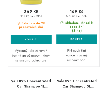
169 Kč
369 Kč
140 Kč bez DPH
305 Kč bez DPH
Skladem, ihned k
Skladem do 20
odeslání
pracovních dní
(3 ks)
PH neutrální
Výkonný, ale zároveň
koncentrovaný
jemný autošampon, který
autošampon.
se snadno oplachuje.
ValetPro Concentrated
ValetPro Concentrated
Car Shampoo 1L
Car Shampoo 5L
autošampon
autošampon