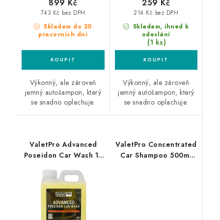
899 Kč
259 Kč
743 Kč bez DPH
214 Kč bez DPH
Skladem do 20
Skladem, ihned k
pracovních dní
odeslání
(1 ks)
Výkonný, ale zároveň
Výkonný, ale zároveň
jemný autošampon, který
jemný autošampon, který
se snadno oplachuje.
se snadno oplachuje.
ValetPro Advanced
ValetPro Concentrated
Poseidon Car Wash 1L
Car Shampoo 500ml
autošampon
autošampon