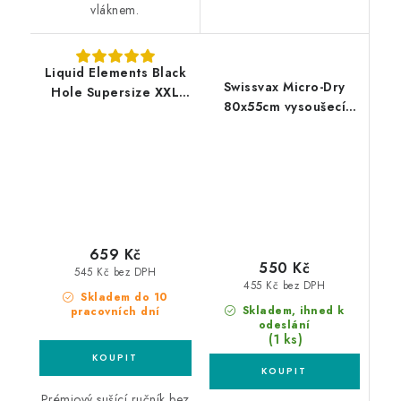
vláknem.
Liquid Elements Black
Swissvax Micro-Dry
Hole Supersize XXL
80x55cm vysoušecí
120x80cm prémiový
hadřík
sušící ručník
659 Kč
550 Kč
545 Kč bez DPH
455 Kč bez DPH
Skladem do 10
Skladem, ihned k
pracovních dní
odeslání
(1 ks)
Prémiový sušící ručník bez