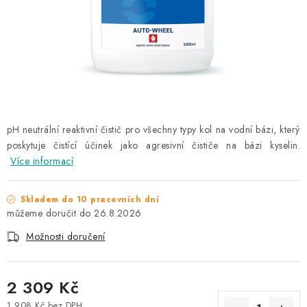
NAŠE SLUŽBY
KONTAKTY
PRODÁVANÉ ZNAČKY
BYDLENÍ
pH neutrální reaktivní čistič pro všechny typy kol na vodní bázi, který
poskytuje čistící účinek jako agresivní čističe na bázi kyselin.
Věrnostní program
Všeobecné obchodní podmínky
Více informací
Podmínky ochrany osobních údajů
Mapa serveru
Skladem do 10 pracovních dní
26.8.2026
Možnosti doručení
2 309 Kč
1 908 Kč bez DPH