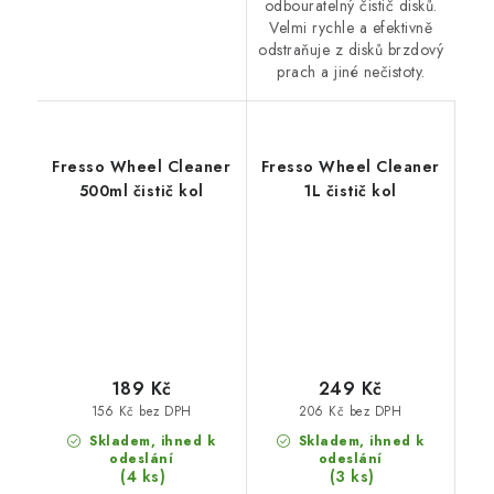
odbouratelný čistič disků.
Velmi rychle a efektivně
odstraňuje z disků brzdový
prach a jiné nečistoty.
Fresso Wheel Cleaner
Fresso Wheel Cleaner
500ml čistič kol
1L čistič kol
189 Kč
249 Kč
156 Kč bez DPH
206 Kč bez DPH
Skladem, ihned k
Skladem, ihned k
odeslání
odeslání
(4 ks)
(3 ks)