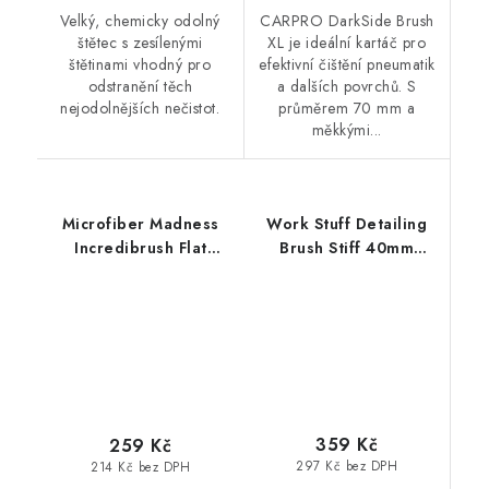
Velký, chemicky odolný
CARPRO DarkSide Brush
štětec s zesílenými
XL je ideální kartáč pro
štětinami vhodný pro
efektivní čištění pneumatik
odstranění těch
a dalších povrchů. S
nejodolnějších nečistot.
průměrem 70 mm a
měkkými...
Microfiber Madness
Work Stuff Detailing
Incredibrush Flat
Brush Stiff 40mm
Replacement Cover
štětec na nejodolnější
náhradní návlek
špínu
kartáče
359 Kč
259 Kč
297 Kč bez DPH
214 Kč bez DPH