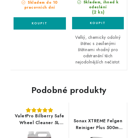
Skladem, ihned k
Skladem do 10
odeslání
pracovních dní
(2 ks)
Velký, chemicky odolný
štětec s zesílenými
štětinami vhodný pro
odstranění těch
nejodolnějších nečistot.
Podobné produkty
ValetPro Bilberry Safe
Sonax XTREME Felgen
Wheel Cleaner 5L
Reiniger Plus 500ml
čistič kol
čistič disků