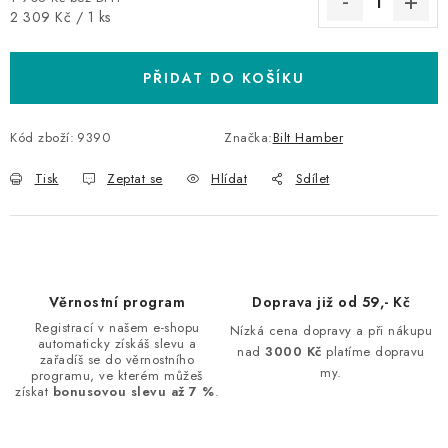
Měrná cena:
2 309 Kč / 1 ks
PŘIDAT DO KOŠÍKU
Kód zboží:
9390
Značka:
Bilt Hamber
Tisk
Zeptat se
Hlídat
Sdílet
Věrnostní program
Doprava již od 59,- Kč
Registrací v našem e-shopu
Nízká cena dopravy a při nákupu
automaticky získáš slevu a
nad
3000 Kč
platíme dopravu
zařadíš se do věrnostního
my.
programu, ve kterém můžeš
získat
bonusovou slevu až 7 %
.