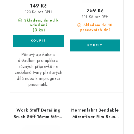
149 Kč
259 Kč
123 Kč bez DPH
214 Kč bez DPH
Skladem, ihned k
odeslání
Skladem do 10
(3 ks)
pracovních dní
Pěnový aplikátor s
držadlem pro aplikaci
různých přípravků na
zaoblené tvary plastových
dílů nebo k impregnaci
pneumatik.
Work Stuff Detailing
Herrenfahrt Bendable
Brush Stiff 16mm štětec
Microfiber Rim Brush
na nejodolnější špínu
ohebný kartáč na kola