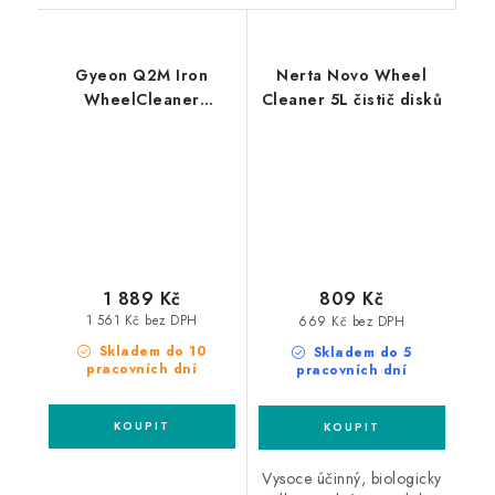
Gyeon Q2M Iron
Nerta Novo Wheel
WheelCleaner
Cleaner 5L čistič disků
Redefined 4L čistič kol
1 889 Kč
809 Kč
1 561 Kč bez DPH
669 Kč bez DPH
Skladem do 10
Skladem do 5
pracovních dní
pracovních dní
Vysoce účinný, biologicky