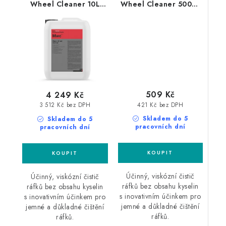
Wheel Cleaner 10L
Wheel Cleaner 500ml
čistič disků
čistič disků
509 Kč
4 249 Kč
421 Kč bez DPH
3 512 Kč bez DPH
Skladem do 5
Skladem do 5
pracovních dní
pracovních dní
Účinný, viskózní čistič
Účinný, viskózní čistič
ráfků bez obsahu kyselin
ráfků bez obsahu kyselin
s inovativním účinkem pro
s inovativním účinkem pro
jemné a důkladné čištění
jemné a důkladné čištění
ráfků.
ráfků.