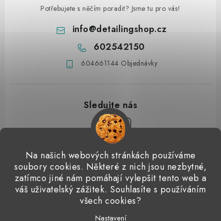
Potřebujete s něčím poradit? Jsme tu pro vás!
info
@
detailingshop.cz
602542150
604661144 Objednávky
Z
Na našich webových stránkách používáme
á
soubory cookies. Některé z nich jsou nezbytné,
Přijímáme online platby
p
zatímco jiné nám pomáhají vylepšit tento web a
váš uživatelský zážitek. Souhlasíte s používáním
a
Detailingclub
Dodo Juice
Gyeon Quartz
ValetPRO
všech cookies?
t
Microfiber Madness
í
Nastavení