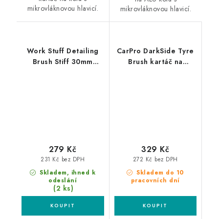
mikrovláknovou hlavicí.
mikrovláknovou hlavicí.
Work Stuff Detailing
CarPro DarkSide Tyre
Brush Stiff 30mm
Brush kartáč na
štětec na nejodolnější
pneumatiky
špínu
279 Kč
329 Kč
231 Kč bez DPH
272 Kč bez DPH
Skladem, ihned k
Skladem do 10
odeslání
pracovních dní
(2 ks)