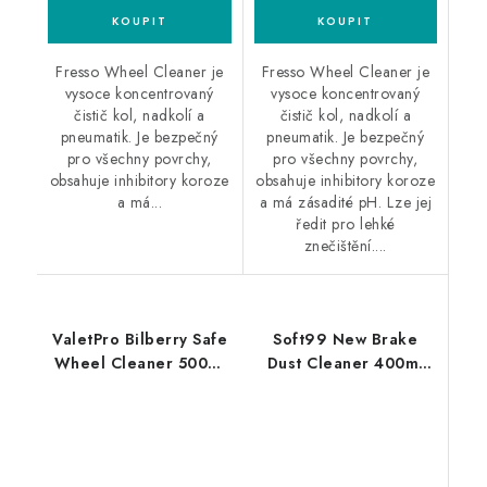
Fresso Wheel Cleaner je
Fresso Wheel Cleaner je
vysoce koncentrovaný
vysoce koncentrovaný
čistič kol, nadkolí a
čistič kol, nadkolí a
pneumatik. Je bezpečný
pneumatik. Je bezpečný
pro všechny povrchy,
pro všechny povrchy,
obsahuje inhibitory koroze
obsahuje inhibitory koroze
a má...
a má zásadité pH. Lze jej
ředit pro lehké
znečištění....
ValetPro Bilberry Safe
Soft99 New Brake
Wheel Cleaner 500ml
Dust Cleaner 400ml
čistič kol
čistič kol