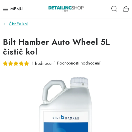
Přejít
Hleda
na
obsah
Čističe kol
AKCE
Bilt Hamber Auto Wheel 5L
NOVINKY
čistič kol
EXTERIÉR
Podrobnosti hodnocení
1 hodnocení
INTERIÉR
PŘÍSLUŠENSTVÍ
DÁRKOVÉ SADY A POUKAZY
ČLÁNKY