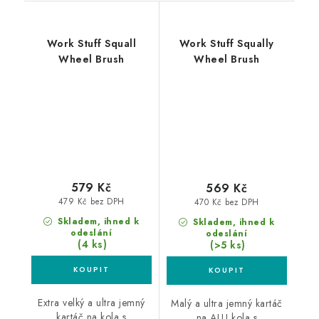
Work Stuff Squall
Work Stuff Squally
Wheel Brush
Wheel Brush
579 Kč
569 Kč
479 Kč bez DPH
470 Kč bez DPH
Skladem, ihned k
Skladem, ihned k
odeslání
odeslání
(4 ks)
(>5 ks)
Extra velký a ultra jemný
Malý a ultra jemný kartáč
kartáč na kola s
na ALU kola s