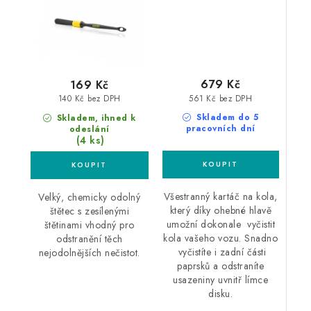
679 Kč
169 Kč
561 Kč bez DPH
140 Kč bez DPH
Skladem do 5
Skladem, ihned k
pracovních dní
odeslání
(4 ks)
Všestranný kartáč na kola,
Velký, chemicky odolný
který díky ohebné hlavě
štětec s zesílenými
umožní dokonale vyčistit
štětinami vhodný pro
kola vašeho vozu. Snadno
odstranění těch
vyčistíte i zadní části
nejodolnějších nečistot.
paprsků a odstraníte
usazeniny uvnitř límce
disku.