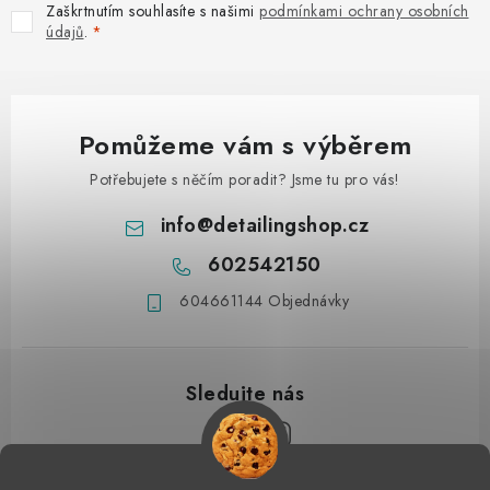
Zaškrtnutím souhlasíte s našimi
podmínkami ochrany osobních
údajů
.
Pomůžeme vám s výběrem
Potřebujete s něčím poradit? Jsme tu pro vás!
info
@
detailingshop.cz
602542150
604661144 Objednávky