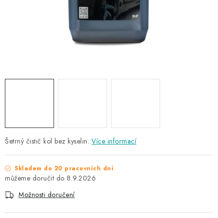
NAŠE SLUŽBY
KONTAKTY
PRODÁVANÉ ZNAČKY
BYDLENÍ
Věrnostní program
Všeobecné obchodní podmínky
Podmínky ochrany osobních údajů
Mapa serveru
Šetrný čistič kol bez kyselin.
Více informací
Skladem do 20 pracovních dní
8.9.2026
Možnosti doručení