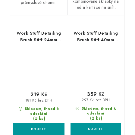
kombinované škrabky na
průmyslové chemii.
led a kartáče na sníh.
Work Stuff Detailing
Work Stuff Detailing
Brush Stiff 24mm
Brush Stiff 40mm
štětec na nejodolnější
štětec na nejodolnější
špínu
špínu
359 Kč
219 Kč
297 Kč bez DPH
181 Kč bez DPH
Skladem, ihned k
Skladem, ihned k
odeslání
odeslání
(2 ks)
(5 ks)