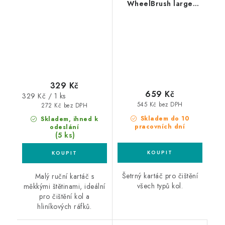
WheelBrush large
kartáč na kola
329 Kč
659 Kč
Měrná
329 Kč / 1 ks
545 Kč bez DPH
cena:
272 Kč bez DPH
Skladem do 10
Skladem, ihned k
pracovních dní
odeslání
(5 ks)
Šetrný kartáč pro čištění
Malý ruční kartáč s
všech typů kol.
měkkými štětinami, ideální
pro čištění kol a
hliníkových ráfků.