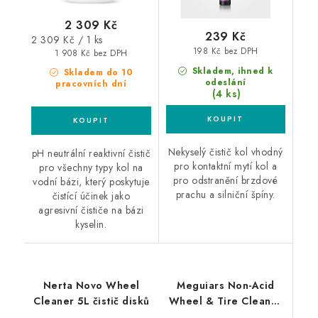
2 309 Kč
239 Kč
Měrná
2 309 Kč / 1 ks
198 Kč bez DPH
cena:
1 908 Kč bez DPH
Skladem, ihned k
Skladem do 10
odeslání
pracovních dní
(4 ks)
Nekyselý čistič kol vhodný
pH neutrální reaktivní čistič
pro kontaktní mytí kol a
pro všechny typy kol na
pro odstranění brzdové
vodní bázi, který poskytuje
prachu a silniční špíny.
čistící účinek jako
agresivní čističe na bázi
kyselin.
Nerta Novo Wheel
Meguiars Non-Acid
Cleaner 5L čistič disků
Wheel & Tire Cleaner
946ml čistič na kola a