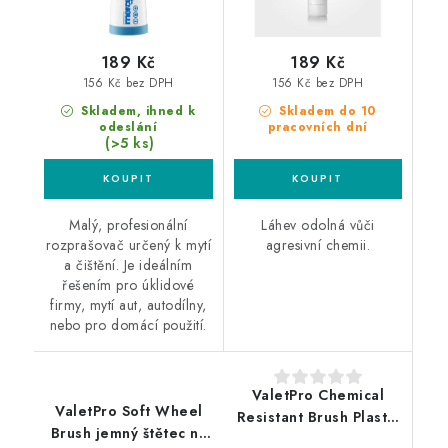
189 Kč
189 Kč
156 Kč bez DPH
156 Kč bez DPH
Skladem, ihned k
Skladem do 10
odeslání
pracovních dní
(>5 ks)
Malý, profesionální
Láhev odolná vůči
rozprašovač určený k mytí
agresivní chemii.
a čištění. Je ideálním
řešením pro úklidové
firmy, mytí aut, autodílny,
nebo pro domácí použití.
ValetPro Chemical
ValetPro Soft Wheel
Resistant Brush Plastic
Brush jemný štětec na
Handle štětec na kola