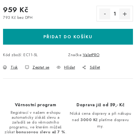
959 Kč
793 Kč bez DPH
Měrná cena:
PŘIDAT DO KOŠÍKU
Kód zboží:
EC11-5L
Značka:
ValetPRO
Tisk
Zeptat se
Hlídat
Sdílet
Věrnostní program
Doprava již od 59,- Kč
Registrací v našem e-shopu
Nízká cena dopravy a při nákupu
automaticky získáš slevu a
nad
3000 Kč
platíme dopravu
zařadíš se do věrnostního
my.
programu, ve kterém můžeš
získat
bonusovou slevu až 7 %
.