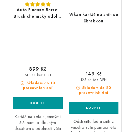
Auto Finesse Barrel
Vikan kartáč na sníh se
Brush chemicky odolný
škrabkou
kartáč na kola
899 Kč
149 Kč
743 Kč bez DPH
123 Kč bez DPH
Skladem do 10
pracovních dní
Skladem do 20
pracovních dní
Kartáč na kola s jemnými
Odstraňte led a sníh z
štětinami a dlouhým
vašeho auta pomocí této
dosahem s odolností vůči