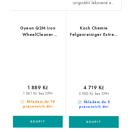
originální lakovaná a...
Gyeon Q2M Iron
Koch Chemie
WheelCleaner
Felgenreiniger Extrem
Redefined 4L čistič kol
22kg čistič disků
1 889 Kč
4 719 Kč
1 561 Kč bez DPH
3 900 Kč bez DPH
Skladem do 10
Skladem do 5
pracovních dní
pracovních dní