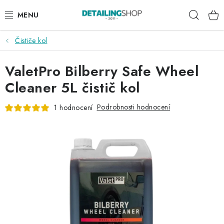
Přejít
Hleda
na
obsah
Čističe kol
AKCE
ValetPro Bilberry Safe Wheel
NOVINKY
Cleaner 5L čistič kol
EXTERIÉR
Podrobnosti hodnocení
1 hodnocení
INTERIÉR
PŘÍSLUŠENSTVÍ
DÁRKOVÉ SADY A POUKAZY
ČLÁNKY