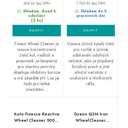
206 Kč bez DPH
1 760 Kč bez DPH
Skladem, ihned k
Skladem do 5
odeslání
pracovních dní
(3 ks)
Fresso Wheel Cleaner je
Vysoce účinný kyselý čistič
vysoce koncentrovaný
pro rychlé a účinné
čistič kol, nadkolí a
odstranění odolných
pneumatik. Je bezpečný
nečistot, jako je připálený
pro všechny povrchy,
brzdový prach a jiné
obsahuje inhibitory koroze
silniční nečistoty z
a má zásadité pH. Lze jej
ocelových a hliníkových
ředit pro lehké
ráfků.
znečištění....
Auto Finesse Reactive
Gyeon Q2M Iron
Wheel Cleaner 500ml
WheelCleaner
čistič kol
Redefined 500ml čistič