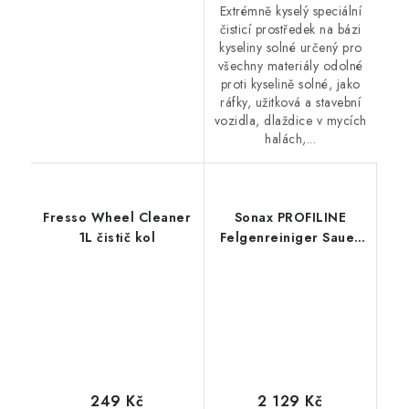
Extrémně kyselý speciální
čisticí prostředek na bázi
kyseliny solné určený pro
všechny materiály odolné
proti kyselině solné, jako
ráfky, užitková a stavební
vozidla, dlaždice v mycích
halách,...
Fresso Wheel Cleaner
Sonax PROFILINE
1L čistič kol
Felgenreiniger Sauer
Konzentrat 10L čistič
disků koncentrát
249 Kč
2 129 Kč