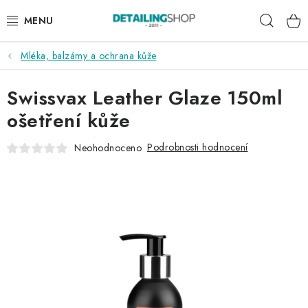
Přejít
Hleda
na
obsah
Mléka, balzámy a ochrana kůže
AKCE
Swissvax Leather Glaze 150ml
NOVINKY
ošetření kůže
EXTERIÉR
Podrobnosti hodnocení
Neohodnoceno
INTERIÉR
PŘÍSLUŠENSTVÍ
DÁRKOVÉ SADY A POUKAZY
ČLÁNKY