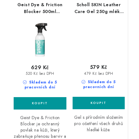
Geist Dye & Friction
Scholl SKIN Leather
Blocker 500ml
Care Gel 250g mléko
ochranný povlak na
na kůži
kůži
579 Kč
629 Kč
479 Kč bez DPH
520 Kč bez DPH
Skladem do 5
Skladem do 5
pracovních dní
pracovních dní
Gel s přírodním složením
Geist Dye & Friction
pro ošetření všech druhů
Blocker je ochranný
hladké kůže.
povlak na kůži, který
zabraňuje přenosu barviv a