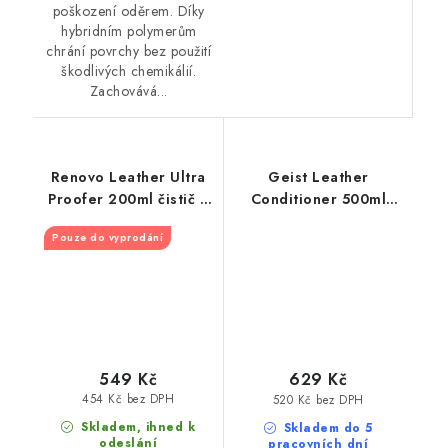
poškození oděrem. Díky
hybridním polymerům
chrání povrchy bez použití
škodlivých chemikálií.
Zachovává...
Renovo Leather Ultra
Geist Leather
Proofer 200ml čistič a
Conditioner 500ml
ošetření kůže
mléko na kůži
Pouze do vyprodání
549 Kč
629 Kč
454 Kč bez DPH
520 Kč bez DPH
Skladem, ihned k
Skladem do 5
odeslání
pracovních dní