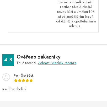
barvenou hladkou kůži.
Leather Shield chrání
novou kůži a umělou kůži
před znečištěním (např.
od džínů) a opotřebením a
udržuje...
Ověřeno zákazníky
4.8
1719
recenzí.
Zobrazit všechny recenze
Petr Štefáček
Rychlost dodání