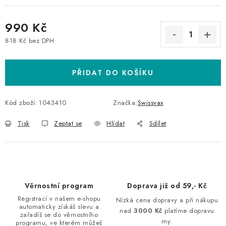
990 Kč
818 Kč bez DPH
Měrná cena:
PŘIDAT DO KOŠÍKU
Kód zboží:
1043410
Značka:
Swissvax
Tisk
Zeptat se
Hlídat
Sdílet
Věrnostní program
Doprava již od 59,- Kč
Registrací v našem e-shopu
Nízká cena dopravy a při nákupu
automaticky získáš slevu a
nad
3000 Kč
platíme dopravu
zařadíš se do věrnostního
my.
programu, ve kterém můžeš