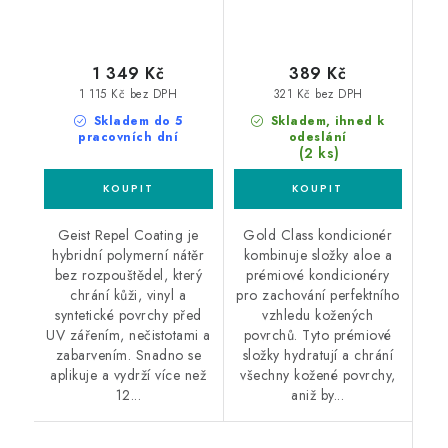
1 349 Kč
389 Kč
1 115 Kč bez DPH
321 Kč bez DPH
Skladem do 5
Skladem, ihned k
pracovních dní
odeslání
(2 ks)
Geist Repel Coating je
Gold Class kondicionér
hybridní polymerní nátěr
kombinuje složky aloe a
bez rozpouštědel, který
prémiové kondicionéry
chrání kůži, vinyl a
pro zachování perfektního
syntetické povrchy před
vzhledu kožených
UV zářením, nečistotami a
povrchů. Tyto prémiové
zabarvením. Snadno se
složky hydratují a chrání
aplikuje a vydrží více než
všechny kožené povrchy,
12...
aniž by...