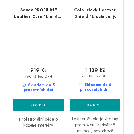
Sonax PROFILINE
Colourlock Leather
Leather Care 1L mléko
Shield 1L ochranný
na kůži
povlak na kůži
1 139 Kč
919 Kč
941 Kč bez DPH
760 Kč bez DPH
Skladem do 5
Skladem do 5
pracovních dní
pracovních dní
Leather Shield je vhodný
Profesionální péče o
pro novou, hedvábně
kožené interiéry.
matnou, povrchově