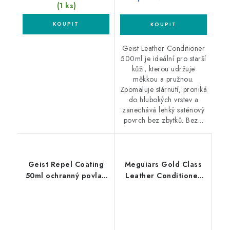
(1 ks)
Geist Leather Conditioner
500ml je ideální pro starší
kůži, kterou udržuje
měkkou a pružnou.
Zpomaluje stárnutí, proniká
do hlubokých vrstev a
zanechává lehký saténový
povrch bez zbytků. Bez...
Geist Repel Coating
Meguiars Gold Class
50ml ochranný povlak
Leather Conditioner
na kůži
473ml kondicionér na
kůži