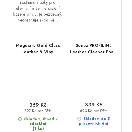
rostlinné složky pro
efektivní a šetrné čištění
kůže a vinylu. Je bezpečný,
neobsahuje škodlivé...
Meguiars Gold Class
Sonax PROFILINE
Leather & Vinyl
Leather Cleaner Foam
Cleaner 473ml čistič na
1L čistič kůže
kůži
839 Kč
359 Kč
693 Kč bez DPH
297 Kč bez DPH
Skladem do 5
Skladem, ihned k
pracovních dní
odeslání
(1 ks)