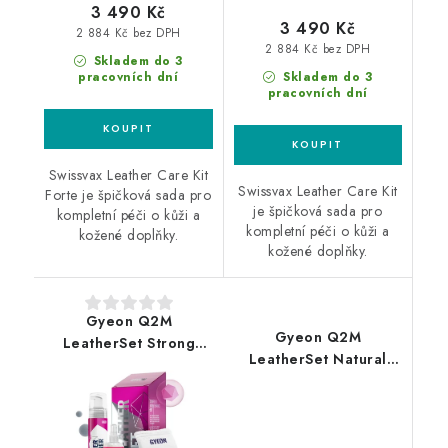
3 490 Kč
3 490 Kč
2 884 Kč bez DPH
2 884 Kč bez DPH
Skladem do 3
pracovních dní
Skladem do 3
pracovních dní
Swissvax Leather Care Kit
Swissvax Leather Care Kit
Forte je špičková sada pro
je špičková sada pro
kompletní péči o kůži a
kompletní péči o kůži a
kožené doplňky.
kožené doplňky.
Gyeon Q2M
Gyeon Q2M
LeatherSet Strong
LeatherSet Natural
200+120ml set na
200+120ml set na
ošetření kůže
ošetření kůže