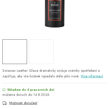
NAŠE SLUŽBY
KONTAKTY
PRODÁVANÉ ZNAČKY
BYDLENÍ
Věrnostní program
Všeobecné obchodní podmínky
Podmínky ochrany osobních údajů
Mapa serveru
Swissvax Leather Glaze dramaticky snižuje známky opotřebení a
zajišťuje, aby vše kožené vypadalo stále jako nové.
Více informací
Skladem do 3 pracovních dní
14.8.2026
Možnosti doručení