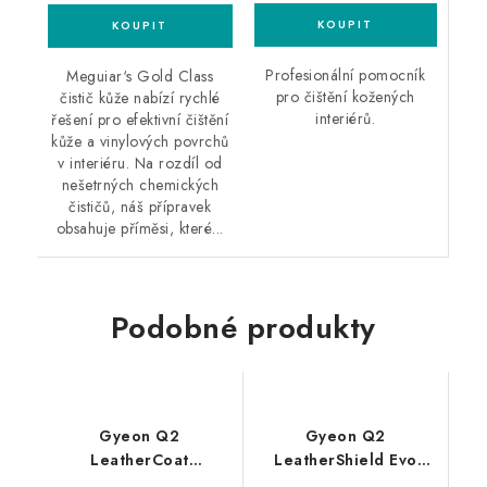
Profesionální pomocník
Meguiar‘s Gold Class
pro čištění kožených
čistič kůže nabízí rychlé
interiérů.
řešení pro efektivní čištění
kůže a vinylových povrchů
v interiéru. Na rozdíl od
nešetrných chemických
čističů, náš přípravek
obsahuje příměsi, které...
Podobné produkty
Gyeon Q2
Gyeon Q2
LeatherCoat
LeatherShield Evo
Redefined 120ml
50ml křemičitý sealant